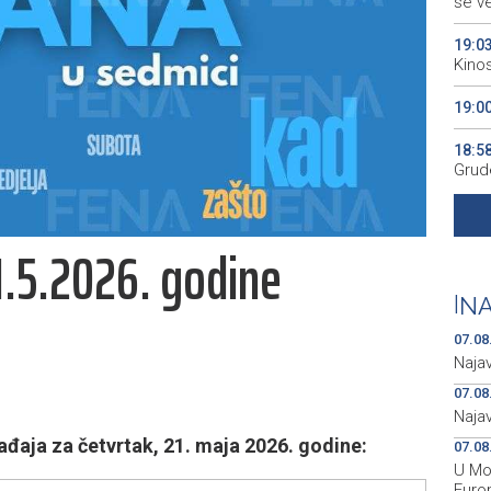
se v
19:0
Kino
19:0
18:5
Grude
18:5
Vuči
1.5.2026. godine
18:3
Konj
|
NA
07.08
Naja
07.08
Naja
aja za četvrtak, 21. maja 2026. godine:
07.08
U Mos
Euro