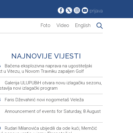
prijava
Foto
Video
English
NAJNOVIJE VIJESTI
Bačena eksplozivna naprava na ugostiteljski
6
t u Vitezu, u Novom Travniku zapaljen Golf
Galerija ULUPUBiH otvara novu izlagačku sezonu,
1
tavlja novi izlagački program
Faris Dževahirić novi nogometaš Veleža
4
Announcement of events for Saturday, 8 August
1
Rudari Milanovića ubijedili da ode kući, Memčić
0