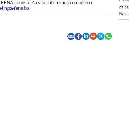
FENA servisa. Za više informacija o načinu i
eting@fena.ba
.
07.08
Najav