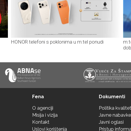
HONOR telefoni s poklonima u m:tel ponudi
m:t
dob
Fena
Dokumenti
O agenciji
Politika kvalite
Misija i vizija
Javne nabavke
Kontakt
Javni oglasi
Uslovi korištenja
Pristup inform