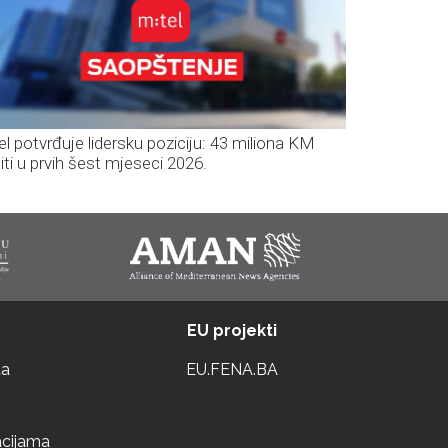
el potvrđuje lidersku poziciju: 43 miliona KM
iti u prvih šest mjeseci 2026.
EU projekti
ta
EU.FENA.BA
acijama