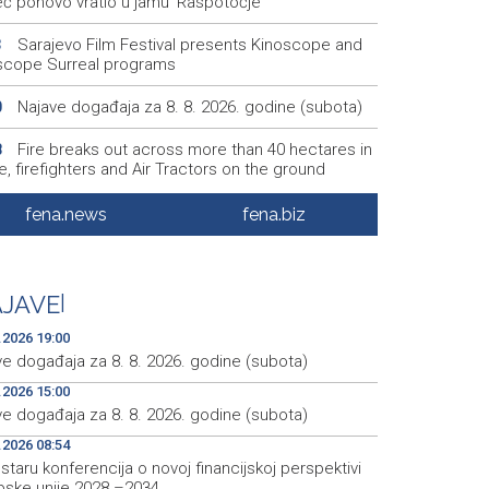
eć ponovo vratio u jamu 'Raspotočje'
Sarajevo Film Festival presents Kinoscope and
3
scope Surreal programs
Najave događaja za 8. 8. 2026. godine (subota)
0
Fire breaks out across more than 40 hectares in
8
, firefighters and Air Tractors on the ground
Zelenski doputovao u Beograd, sutra sastanak s
5
fena.news
fena.biz
ćem
Second Air Tractor joins firefighting efforts in
2
ic, third expected on Saturday
JAVE
|
.2026 19:00
ve događaja za 8. 8. 2026. godine (subota)
.2026 15:00
ve događaja za 8. 8. 2026. godine (subota)
.2026 08:54
taru konferencija o novoj financijskoj perspektivi
pske unije 2028.–2034.