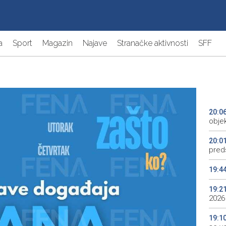
a
Sport
Magazin
Najave
Stranačke aktivnosti
SFF
20:0
objek
20:0
preds
19:4
19:2
2026
19:1