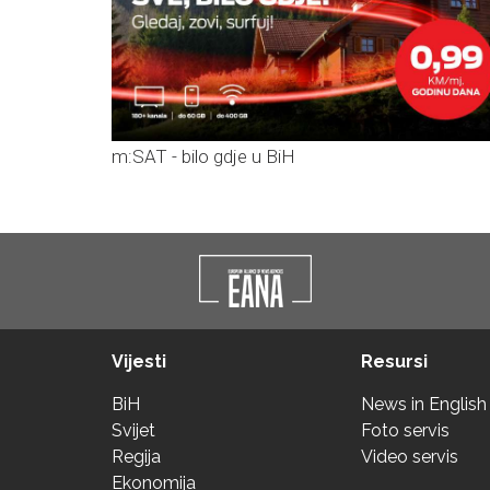
m:SAT - bilo gdje u BiH
Vijesti
Resursi
BiH
News in English
Svijet
Foto servis
Regija
Video servis
Ekonomija