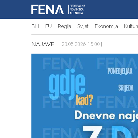
BiH
EU
Regija
Svijet
Ekonomija
Kultur
NAJAVE
| 20.05.2026. 15:00 |