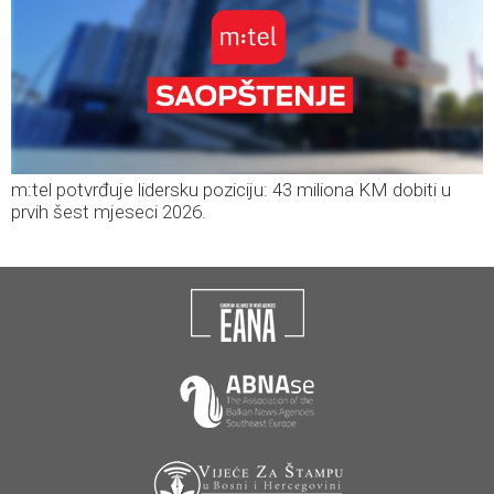
m:tel potvrđuje lidersku poziciju: 43 miliona KM dobiti u
prvih šest mjeseci 2026.