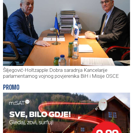
Šiljegović-Holtzapple:Dobra saradnja Kancelarije
parlamentarnog vojnog povjerenika BiH i Misije OSCE
PROMO