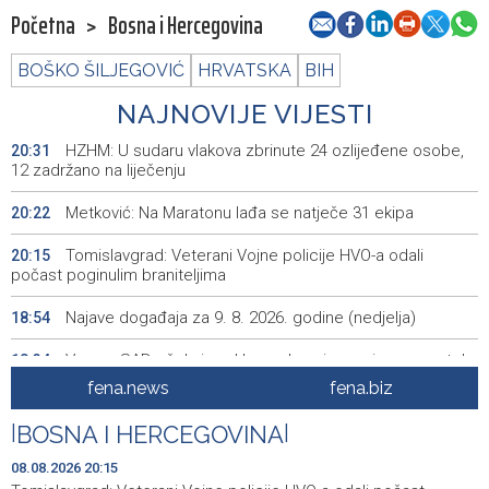
Početna
>
Bosna i Hercegovina
BOŠKO ŠILJEGOVIĆ
HRVATSKA
BIH
NAJNOVIJE VIJESTI
HZHM: U sudaru vlakova zbrinute 24 ozlijeđene osobe,
20:31
12 zadržano na liječenju
Metković: Na Maratonu lađa se natječe 31 ekipa
20:22
Tomislavgrad: Veterani Vojne policije HVO-a odali
20:15
počast poginulim braniteljima
Najave događaja za 9. 8. 2026. godine (nedjelja)
18:54
Vance: SAD očekuje od Irana da osigura siguran protok
18:34
nafte kroz Hormuški moreuz
fena.news
fena.biz
Iranski šef sigurnosti: Hormuški moreuz će ostati
18:21
|
BOSNA I HERCEGOVINA
|
zatvoren dok SAD ne ispuni zahtjeve Teherana
08.08.2026 20:15
Iran 'vrlo blizu' dogovora s Omanom o novoj Hormuškoj
18:09