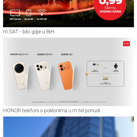
m:SAT - bilo gdje u BiH
HONOR telefoni s poklonima u m:tel ponudi