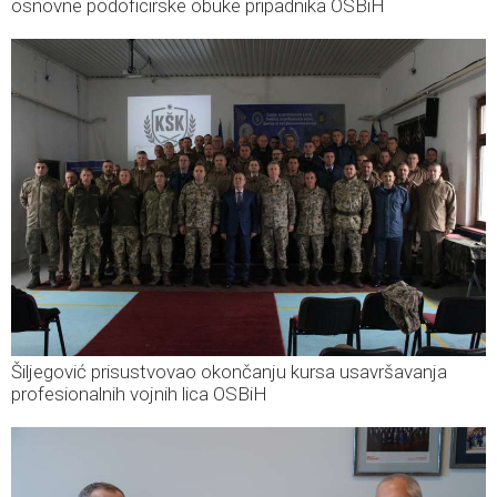
osnovne podoficirske obuke pripadnika OSBiH
Šiljegović prisustvovao okončanju kursa usavršavanja
profesionalnih vojnih lica OSBiH