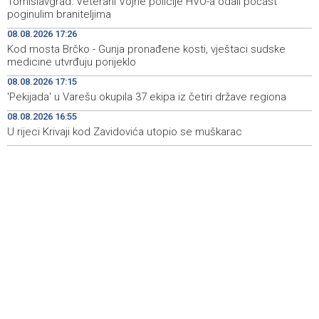
Tomislavgrad: Veterani Vojne policije HVO-a odali počast
brodskoj ruti
poginulim braniteljima
08.08.2026 17:26
Koncertom Marije Šerifović večeras se zatvara
18:05
Kod mosta Brčko - Gunja pronađene kosti, vještaci sudske
manifestacija 'Dani dijaspore Travnik 2026'
medicine utvrđuju porijeklo
Kod mosta Brčko - Gunja pronađene kosti, vještaci
17:26
08.08.2026 17:15
sudske medicine utvrđuju porijeklo
'Pekijada' u Varešu okupila 37 ekipa iz četiri države regiona
08.08.2026 16:55
'Pekijada' u Varešu okupila 37 ekipa iz četiri države
17:15
regiona
U rijeci Krivaji kod Zavidovića utopio se muškarac