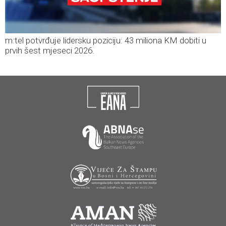
m:tel potvrđuje lidersku poziciju: 43 miliona KM dobiti u
prvih šest mjeseci 2026.