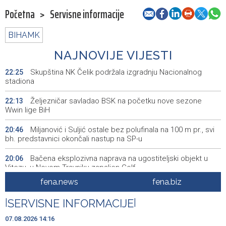
Početna
>
Servisne informacije
BIHAMK
NAJNOVIJE VIJESTI
Skupština NK Čelik podržala izgradnju Nacionalnog
22:25
stadiona
Željezničar savladao BSK na početku nove sezone
22:13
Wwin lige BiH
Miljanović i Suljić ostale bez polufinala na 100 m pr., svi
20:46
bh. predstavnici okončali nastup na SP-u
Bačena eksplozivna naprava na ugostiteljski objekt u
20:06
Vitezu, u Novom Travniku zapaljen Golf
fena.news
fena.biz
Galerija ULUPUBiH otvara novu izlagačku sezonu,
20:01
predstavlja novi izlagački program
|
SERVISNE INFORMACIJE
|
Faris Dževahirić novi nogometaš Veleža
19:44
07.08.2026 14:16