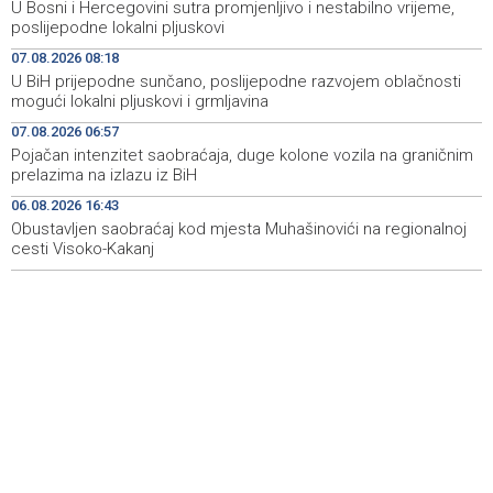
U Bosni i Hercegovini sutra promjenljivo i nestabilno vrijeme,
Announcement of events for Saturday, 8 August 2026
19:21
poslijepodne lokalni pljuskovi
07.08.2026 08:18
Rudari Milanovića ubijedili da ode kući, Memčić se već
19:10
U BiH prijepodne sunčano, poslijepodne razvojem oblačnosti
ponovo vratio u jamu 'Raspotočje'
mogući lokalni pljuskovi i grmljavina
Sarajevo Film Festival presents Kinoscope and
19:03
07.08.2026 06:57
Kinoscope Surreal programs
Pojačan intenzitet saobraćaja, duge kolone vozila na graničnim
prelazima na izlazu iz BiH
Najave događaja za 8. 8. 2026. godine (subota)
19:00
06.08.2026 16:43
Obustavljen saobraćaj kod mjesta Muhašinovići na regionalnoj
cesti Visoko-Kakanj