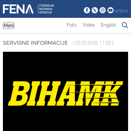
prijava
Foto
Video
English
Meni
SERVISNE INFORMACIJE
| 20.05.2026. 11:02 |