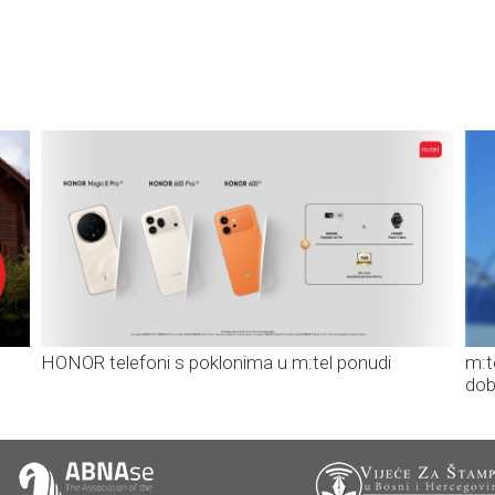
HONOR telefoni s poklonima u m:tel ponudi
m:t
dob