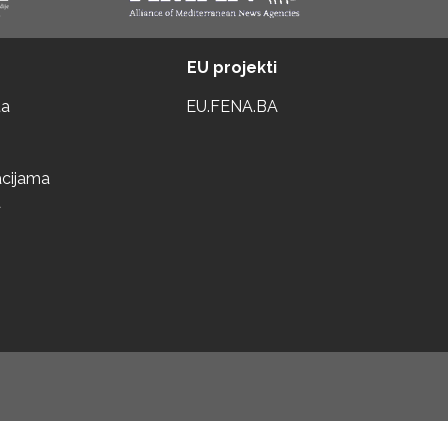
EU projekti
ta
EU.FENA.BA
acijama
a