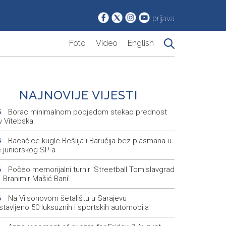
prijava
Foto
Video
English
NAJNOVIJE VIJESTI
Borac minimalnom pobjedom stekao prednost
5
v Vitebska
Bacačice kugle Bešlija i Baručija bez plasmana u
4
e juniorskog SP-a
Počeo memorijalni turnir 'Streetball Tomislavgrad
6
 Branimir Mašić Bani'
Na Vilsonovom šetalištu u Sarajevu
6
tavljeno 50 luksuznih i sportskih automobila