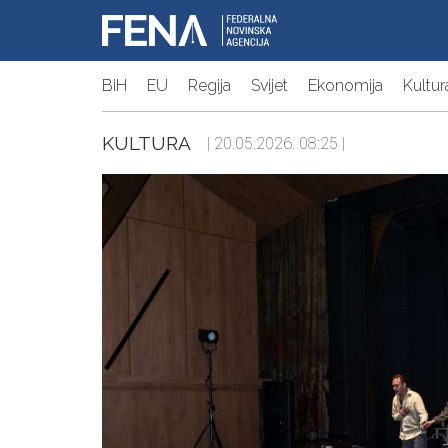
BiH
EU
Regija
Svijet
Ekonomija
Kultur
KULTURA
| 20.05.2026. 08:25 |