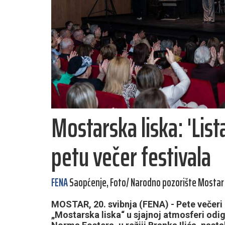
Mostarska liska: 'Lista
petu večer festivala
FENA
Saopćenje, Foto/ Narodno pozorište Mostar
MOSTAR, 20. svibnja (FENA) - Pete večer
„Mostarska liska“ u sjajnoj atmosferi odig