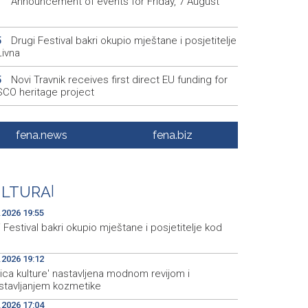
Announcement of events for Friday, 7 August
1
Drugi Festival bakri okupio mještane i posjetitelje
5
Livna
Novi Travnik receives first direct EU funding for
5
CO heritage project
Crishock: OHR maintains an open dialogue with
3
olitical stakeholders in BiH
fena.news
fena.biz
Velika nagrada Britanije ostaje u MotoGP
2
ndaru do 2028. godine
ULTURA
|
Španska krajnja ljevica i desnica ujedinjene protiv
9
ka kao suorganizatora SP 2030.
.2026 19:55
 Festival bakri okupio mještane i posjetitelje kod
.2026 19:12
ica kulture' nastavljena modnom revijom i
stavljanjem kozmetike
.2026 17:04