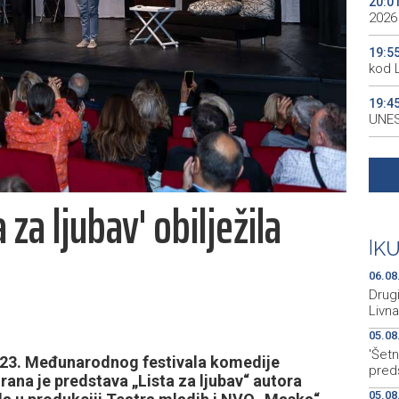
20:0
2026
19:5
kod 
19:4
UNES
19:3
all p
 za ljubav' obilježila
19:3
kale
|
K
19:2
Maro
06.08
Drugi
Livna
05.08
'Šetn
i 23. Međunarodnog festivala komedije
pred
rana je predstava „Lista za ljubav“ autora
05.08