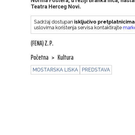
Norma Fostera, u režiji Branka Ilića, nast
Teatra Herceg Novi.
Sadržaj dostupan
isključivo pretplatnicima
uslovima korištenja servisa kontaktirajte
mark
(FENA) Z. P.
Početna
>
Kultura
MOSTARSKA LISKA
PREDSTAVA