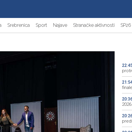
a
Srebrenica
Sport
Najave
Stranačke aktivnosti
SP26
22:4
proti
21:5
final
20:3
2026.
20:2
preds