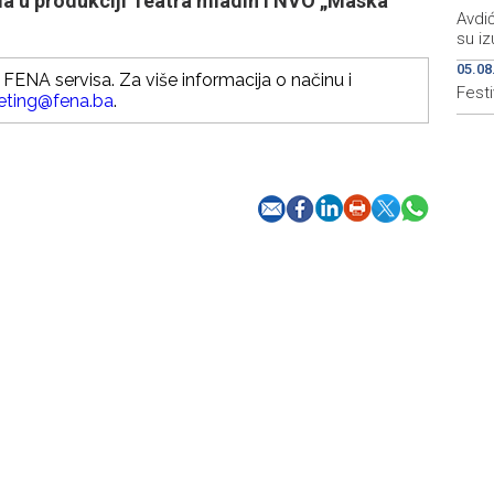
ala u produkciji Teatra mladih i NVO „Maska“
Avdić
su iz
05.08
FENA servisa. Za više informacija o načinu i
Festi
eting@fena.ba
.