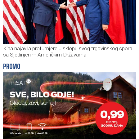
Kina najavila protumjere u sklopu svog trgovinskog spora
sa Sjedinjenim Američkim Državama
PROMO