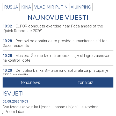
RUSIJA
KINA
VLADIMIR PUTIN
XI JINPING
NAJNOVIJE VIJESTI
EUFOR conducts exercise near Foča ahead of the
10:32
'Quick Response 2026'
Pomozi.ba continues to provide humanitarian aid for
10:28
Gaza residents
Muslera: Želimo kreirati prepoznatljiv stil igre zasnovan
10:28
na kontroli lopte
Centralna banka BiH zvanično aplicirala za pristupanje
10:20
SEPA području
fena.news
fena.biz
Potpisano 97 ugovora o dodjeli poticaja za
10:19
samozapošljavanja boraca programa Prvi biznis u ZDK-u
|
SVIJET
|
U Prištini se održava konstituirajuća sjednica Skupštine
10:05
06.08.2026 10:01
Kosova
Dva izraelska vojnika i jedan Libanac ubijeni u sukobima u
južnom Libanu
Multiple fires reported across Herzegovina-Neretva
10:05