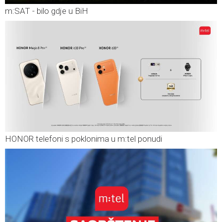
m:SAT - bilo gdje u BiH
HONOR telefoni s poklonima u m:tel ponudi