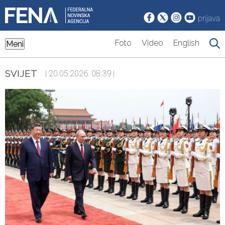
prijava
Foto
Video
English
Meni
SVIJET
| 20.05.2026. 08:39 |