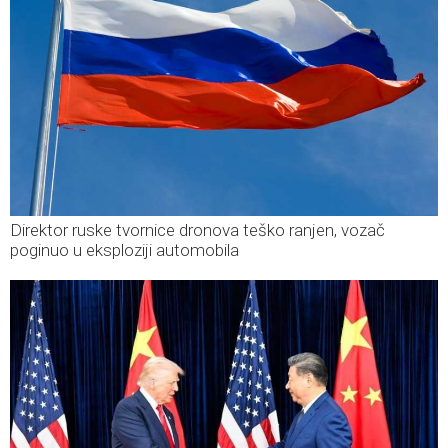
Direktor ruske tvornice dronova teško ranjen, vozač
poginuo u eksploziji automobila