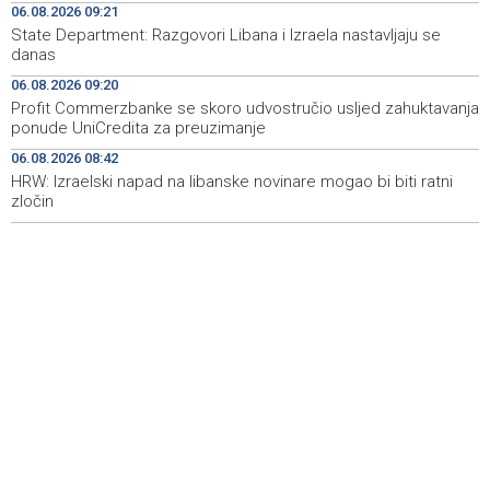
06.08.2026 09:21
Canton, firefighters remain deployed near Konjic
State Department: Razgovori Libana i Izraela nastavljaju se
danas
Dva izraelska vojnika i jedan Libanac ubijeni u sukobima
10:01
u južnom Libanu
06.08.2026 09:20
Profit Commerzbanke se skoro udvostručio usljed zahuktavanja
Priopćenje za javnost HSP-a BiH
09:48
ponude UniCredita za preuzimanje
06.08.2026 08:42
Sedmo izdanje manifestacije 'Kušaj ljubuška vina'
09:23
donosi vrhunska vina, gastronomiju i glazbu
HRW: Izraelski napad na libanske novinare mogao bi biti ratni
zločin