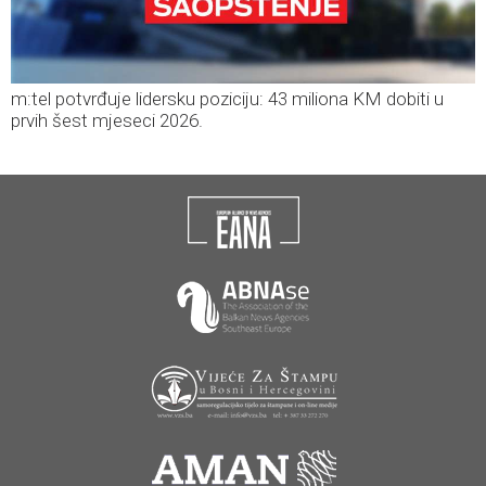
m:tel potvrđuje lidersku poziciju: 43 miliona KM dobiti u
prvih šest mjeseci 2026.