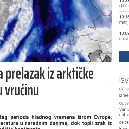
10:2
da će
10:1
manjk
10:0
uništ
10:0
Pirot
 prelazak iz arktičke
09:2
ključ
|
SV
 vrućinu
09:2
zenič
09.08
Izra
08.08
Vanc
naft
eg perioda hladnog vremena širom Evrope,
peratura u narednim danima, dok topli zrak iz
08.08
Irans