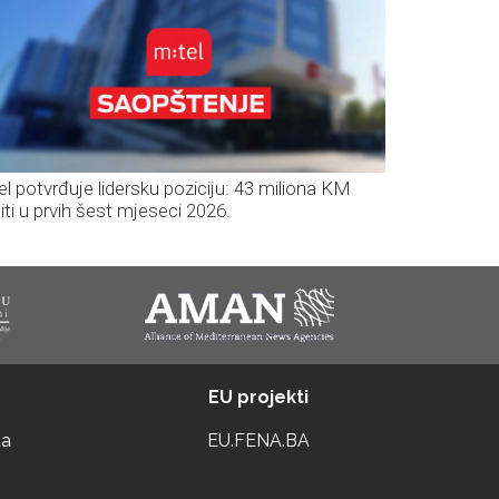
el potvrđuje lidersku poziciju: 43 miliona KM
iti u prvih šest mjeseci 2026.
EU projekti
ta
EU.FENA.BA