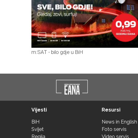
m:SAT - bilo gdje u BiH
Vijesti
Resursi
BiH
News in English
Svijet
Foto servis
Regija
Video servis