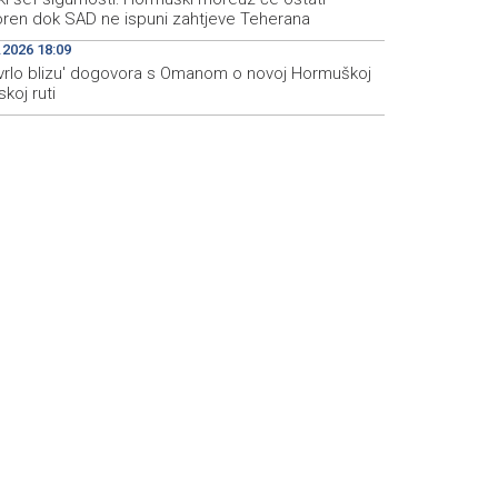
oren dok SAD ne ispuni zahtjeve Teherana
.2026 18:09
 'vrlo blizu' dogovora s Omanom o novoj Hormuškoj
koj ruti