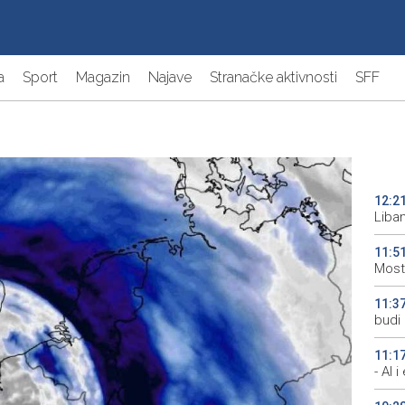
a
Sport
Magazin
Najave
Stranačke aktivnosti
SFF
12:2
Liba
11:5
Most
11:3
budi 
11:1
- AI 