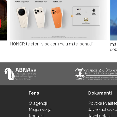
HONOR telefoni s poklonima u m:tel ponudi
m:t
dob
Fena
Dokumenti
O agenciji
Politika kvalite
Misija i vizija
Javne nabavke
Kontakt
Javni oglasi