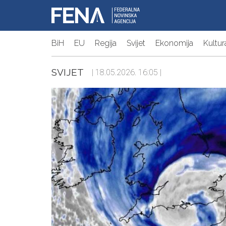
BiH
EU
Regija
Svijet
Ekonomija
Kultur
SVIJET
| 18.05.2026. 16:05 |