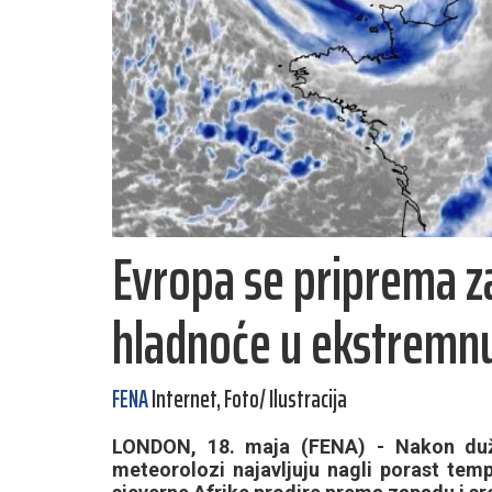
Evropa se priprema za
hladnoće u ekstremnu
FENA
Internet, Foto/ Ilustracija
LONDON, 18. maja (FENA) - Nakon duž
meteorolozi najavljuju nagli porast tem