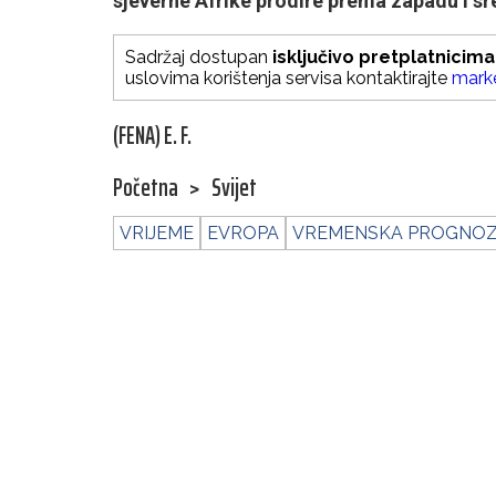
sjeverne Afrike prodire prema zapadu i sr
Sadržaj dostupan
isključivo pretplatnicima
uslovima korištenja servisa kontaktirajte
mark
(FENA) E. F.
Početna
>
Svijet
VRIJEME
EVROPA
VREMENSKA PROGNO