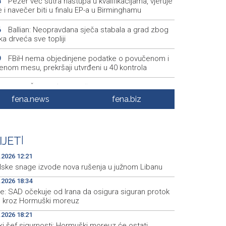
Pezer već sutra nastupa u kvalifikacijama, vjeruje
8
 i navečer biti u finalu EP-a u Birminghamu
Ballian: Neopravdana sječa stabala a grad zbog
6
a drveća sve topliji
FBiH nema objedinjene podatke o povučenom i
9
enom mesu, prekršaji utvrđeni u 40 kontrola
Marija Šerifović pred više hiljada posjetitelja na
3
i zatvorila 'Dane dijaspore 2026' u Travniku
fena.news
fena.biz
Kušljugić: Sprječavanje dehidracije i pregrijavanja
8
ni za očuvanje zdravlja srca tokom vrućina
IJET
|
U jami 'Raspotočje' petu noć prenoćilo devet
7
kih rudara
.2026 12:21
elske snage izvode nova rušenja u južnom Libanu
.2026 18:34
e: SAD očekuje od Irana da osigura siguran protok
e kroz Hormuški moreuz
.2026 18:21
ki šef sigurnosti: Hormuški moreuz će ostati