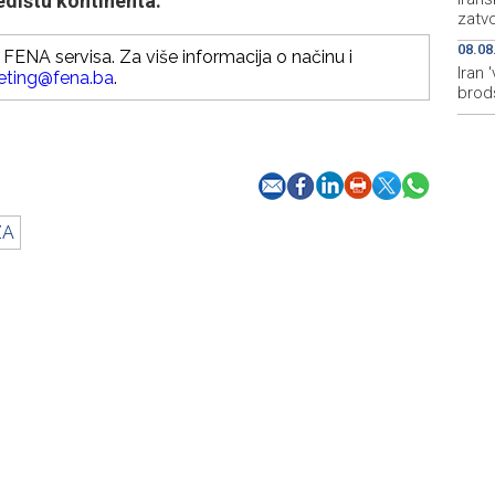
edištu kontinenta.
zatv
08.08
FENA servisa. Za više informacija o načinu i
Iran
eting@fena.ba
.
brods
ZA