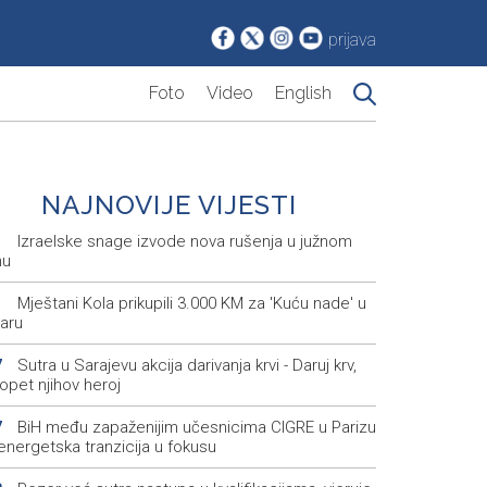
prijava
Foto
Video
English
NAJNOVIJE VIJESTI
Izraelske snage izvode nova rušenja u južnom
1
nu
Mještani Kola prikupili 3.000 KM za 'Kuću nade' u
1
aru
Sutra u Sarajevu akcija darivanja krvi - Daruj krv,
7
opet njihov heroj
BiH među zapaženijim učesnicima CIGRE u Parizu
7
i energetska tranzicija u fokusu