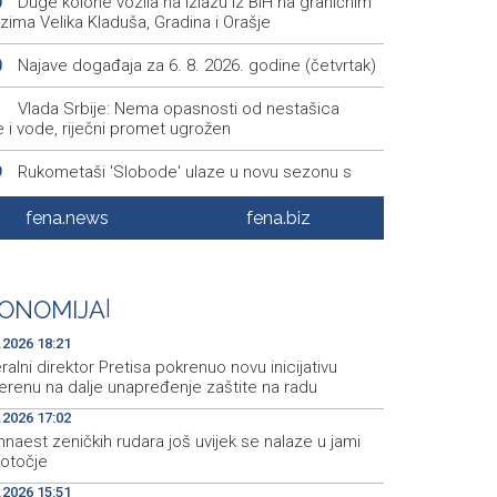
Duge kolone vozila na izlazu iz BiH na graničnim
0
zima Velika Kladuša, Gradina i Orašje
Najave događaja za 6. 8. 2026. godine (četvrtak)
0
Vlada Srbije: Nema opasnosti od nestašica
1
e i vode, riječni promet ugrožen
Rukometaši 'Slobode' ulaze u novu sezonu s
9
m povratka u Premijer ligu
fena.news
fena.biz
Ministarstvo za odgoj i obrazovanje KS razvilo
7
em stručne podrške prosvjetnim radnicima
Announcement of events for Thursday, 6 August
2
ONOMIJA
|
.2026 18:21
alni direktor Pretisa pokrenuo novu inicijativu
erenu na dalje unapređenje zaštite na radu
.2026 17:02
aest zeničkih rudara još uvijek se nalaze u jami
otočje
.2026 15:51