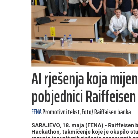
AI rješenja koja mije
pobjednici Raiffeise
FENA
Promotivni tekst, Foto/ Raiffaisen banka
SARAJEVO, 18. maja (FENA) - Raiffeisen ba
Hackathon, takmičenje koje je okupilo stu