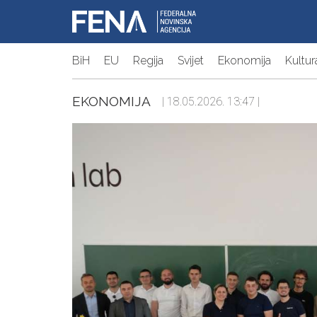
BiH
EU
Regija
Svijet
Ekonomija
Kultur
EKONOMIJA
| 18.05.2026. 13:47 |