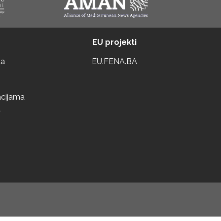
EU projekti
ta
EU.FENA.BA
acijama
a