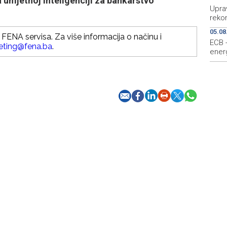
 umjetnoj inteligenciji za bankarstvo
Upra
reko
05.08
FENA servisa. Za više informacija o načinu i
ECB -
eting@fena.ba
.
ener