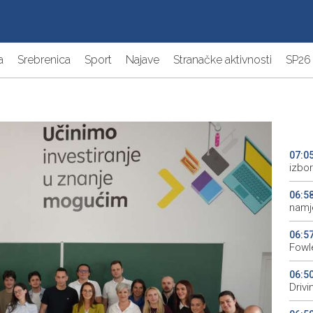
a
Srebrenica
Sport
Najave
Stranačke aktivnosti
SP26
07:0
izbor
06:5
namj
06:5
Fowle
06:5
Driv