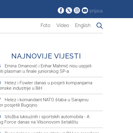
prijava
Foto
Video
English
NAJNOVIJE VIJESTI
Emina Omanović i Enhar Mahmić nisu uspjeli
5
iti plasman u finale juniorskog SP-a
Helez i Fowler danas u posjeti kompanijama
8
enske industrije u BiH
Helez i komandant NATO štaba u Sarajevu
7
r posjetili Bugojno
Izložba luksuznih i sportskih automobila - A
0
ing Force danas na Vilsonovom šetalištu