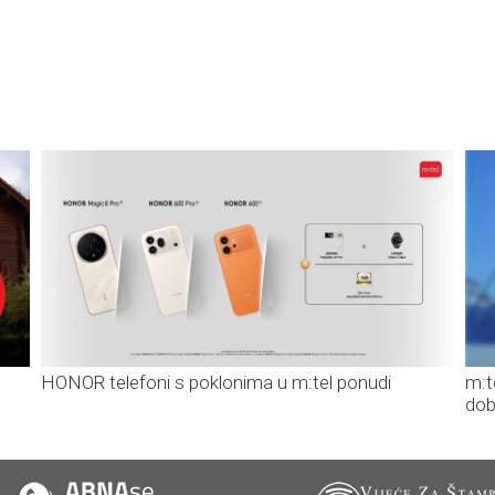
HONOR telefoni s poklonima u m:tel ponudi
m:t
dob