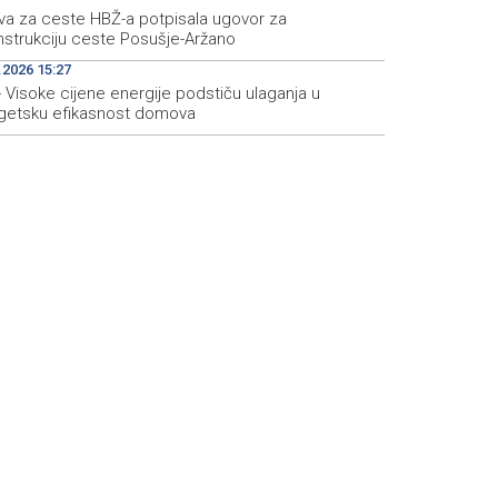
va za ceste HBŽ-a potpisala ugovor za
nstrukciju ceste Posušje-Aržano
.2026 15:27
 Visoke cijene energije podstiču ulaganja u
getsku efikasnost domova