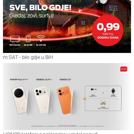
m:SAT - bilo gdje u BiH