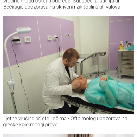
Vrućine mogu oštetiti bubrege: Subspecijalistkinja dr.
Bećiragić upozorava na skriveni rizik toplinskih valova
Ljetne vrućine prijete i očima - Oftalmolog upozorava na
greške koje mnogi prave