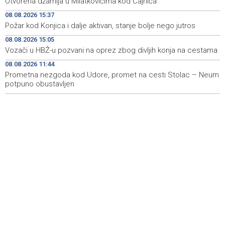
Otvorena džamija u Milatkovićima kod Čajniča
Vozači u HBŽ-u pozvani na oprez zbog divljih konja na
15:05
08.08.2026 15:37
cestama
Požar kod Konjica i dalje aktivan, stanje bolje nego jutros
Bh. Muay Thai reprezentacija na Svjetskom prvenstvu u
14:49
08.08.2026 15:05
najbrojnijem sastavu do sada (VIDEO)
Vozači u HBŽ-u pozvani na oprez zbog divljih konja na cestama
Sutra sunčano, dnevna temperatura od 27 do 33, na
14:30
08.08.2026 11:44
jugu do 39 stepeni
Prometna nezgoda kod Udore, promet na cesti Stolac – Neum
potpuno obustavljen
Sarajevo Film Festival donosi poseban Program za
14:23
mlade u Tuzlu