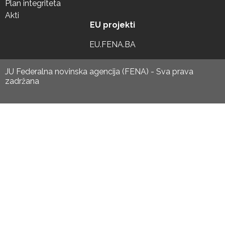
Plan integriteta
Akti
EU projekti
EU.FENA.BA
JU Federalna novinska agencija (FENA) - Sva prava
zadržana