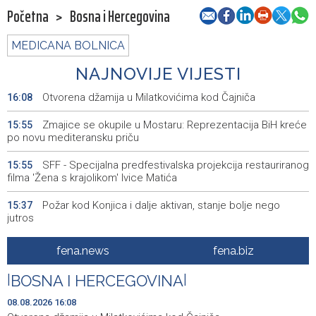
Početna
>
Bosna i Hercegovina
MEDICANA BOLNICA
NAJNOVIJE VIJESTI
Otvorena džamija u Milatkovićima kod Čajniča
16:08
Zmajice se okupile u Mostaru: Reprezentacija BiH kreće
15:55
po novu mediteransku priču
SFF - Specijalna predfestivalska projekcija restauriranog
15:55
filma 'Žena s krajolikom' Ivice Matića
Požar kod Konjica i dalje aktivan, stanje bolje nego
15:37
jutros
Dokumentarac 'Bulevar Ivice Osima' osvojio nagradu na
15:27
fena.news
fena.biz
City Festu u Niškoj Banji
|
BOSNA I HERCEGOVINA
|
Konjic ugostio 23 folklorna društva na 26.
15:09
Međunarodnom festivalu ‘Konjička sehara’
08.08.2026 16:08