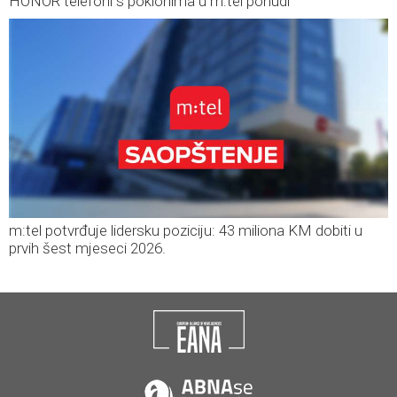
HONOR telefoni s poklonima u m:tel ponudi
m:tel potvrđuje lidersku poziciju: 43 miliona KM dobiti u
prvih šest mjeseci 2026.