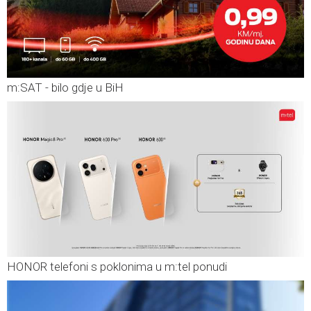
m:SAT - bilo gdje u BiH
HONOR telefoni s poklonima u m:tel ponudi