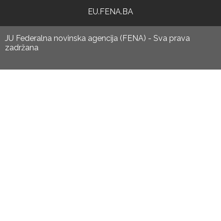
EU.FENA.BA
JU Federalna novinska agencija (FENA) - Sva prava
zadržana