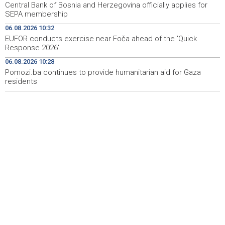
Central Bank of Bosnia and Herzegovina officially applies for
SEPA membership
Misija OSCE u BiH - Novinari moraju imati mogućnost da
11:20
svoj posao obavljaju slobodno i sigurno
06.08.2026 10:32
EUFOR conducts exercise near Foča ahead of the 'Quick
U BiH nema slučajeva ciklosporijaze, epidemija i dalje
11:18
Response 2026'
traje u SAD-u
06.08.2026 10:28
Pomozi.ba continues to provide humanitarian aid for Gaza
Ulysses obilježava završetak "Kralja Leara" nakon 26
11:14
sezona
residents