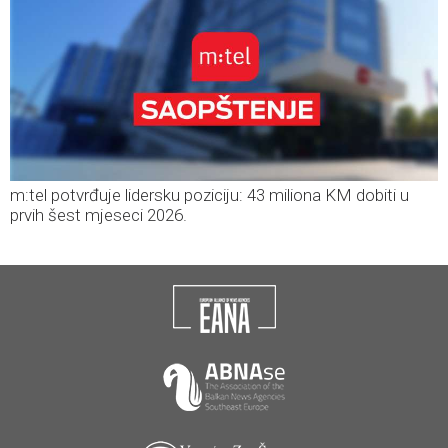
m:tel potvrđuje lidersku poziciju: 43 miliona KM dobiti u
prvih šest mjeseci 2026.