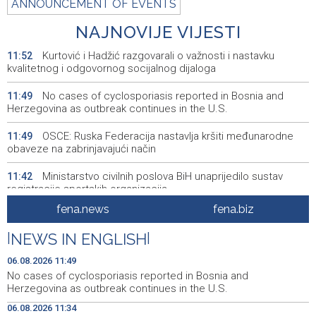
ANNOUNCEMENT OF EVENTS
NAJNOVIJE VIJESTI
Kurtović i Hadžić razgovarali o važnosti i nastavku
11:52
kvalitetnog i odgovornog socijalnog dijaloga
No cases of cyclosporiasis reported in Bosnia and
11:49
Herzegovina as outbreak continues in the U.S.
OSCE: Ruska Federacija nastavlja kršiti međunarodne
11:49
obaveze na zabrinjavajući način
Ministarstvo civilnih poslova BiH unaprijedilo sustav
11:42
registracije sportskih organizacija
fena.news
fena.biz
Najmanje 21 osoba je umrla u Južnoj Koreji u toplotnom
11:38
talasu
|
NEWS IN ENGLISH
|
Central Bank of Bosnia and Herzegovina officially
11:34
06.08.2026 11:49
applies for SEPA membership
No cases of cyclosporiasis reported in Bosnia and
Herzegovina as outbreak continues in the U.S.
Forto: Profesionalni vozači ne mogu više čekati –
11:25
06.08.2026 11:34
Evropskoj komisiji ponudili smo provodivo rješenje