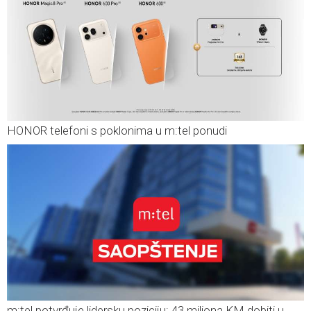
HONOR telefoni s poklonima u m:tel ponudi
m:tel potvrđuje lidersku poziciju: 43 miliona KM dobiti u