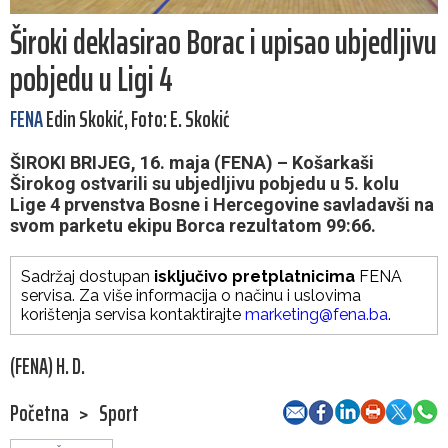
Široki deklasirao Borac i upisao ubjedljivu
pobjedu u Ligi 4
FENA
Edin Skokić, Foto: E. Skokić
ŠIROKI BRIJEG, 16. maja (FENA) – Košarkaši
Širokog ostvarili su ubjedljivu pobjedu u 5. kolu
Lige 4 prvenstva Bosne i Hercegovine savladavši na
svom parketu ekipu Borca rezultatom 99:66.
Sadržaj dostupan
isključivo pretplatnicima
FENA
servisa. Za više informacija o načinu i uslovima
korištenja servisa kontaktirajte
marketing@fena.ba
.
(FENA) H. D.
Početna
>
Sport