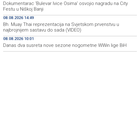
Dokumentarac 'Bulevar Ivice Osima' osvojio nagradu na City
filma 'Žena s krajolikom' Ivice Matića
Festu u Niškoj Banji
Požar kod Konjica i dalje aktivan, stanje bolje nego
15:37
08.08.2026 14:49
jutros
Bh. Muay Thai reprezentacija na Svjetskom prvenstvu u
najbrojnijem sastavu do sada (VIDEO)
Dokumentarac 'Bulevar Ivice Osima' osvojio nagradu na
15:27
08.08.2026 10:01
City Festu u Niškoj Banji
Danas dva susreta nove sezone nogometne WWin lige BiH