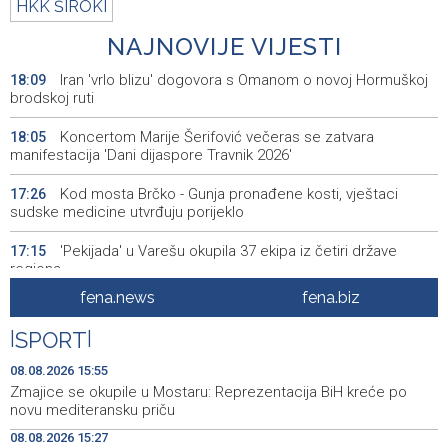
HKK ŠIROKI
NAJNOVIJE VIJESTI
Iran 'vrlo blizu' dogovora s Omanom o novoj Hormuškoj
18:09
brodskoj ruti
Koncertom Marije Šerifović večeras se zatvara
18:05
manifestacija 'Dani dijaspore Travnik 2026'
Kod mosta Brčko - Gunja pronađene kosti, vještaci
17:26
sudske medicine utvrđuju porijeklo
'Pekijada' u Varešu okupila 37 ekipa iz četiri države
17:15
regiona
fena.news
fena.biz
U rijeci Krivaji kod Zavidovića utopio se muškarac
16:55
|
SPORT
|
Otvorena džamija u Milatkovićima kod Čajniča
16:08
08.08.2026 15:55
Zmajice se okupile u Mostaru: Reprezentacija BiH kreće
15:55
Zmajice se okupile u Mostaru: Reprezentacija BiH kreće po
po novu mediteransku priču
novu mediteransku priču
08.08.2026 15:27
SFF - Specijalna predfestivalska projekcija restauriranog
15:55