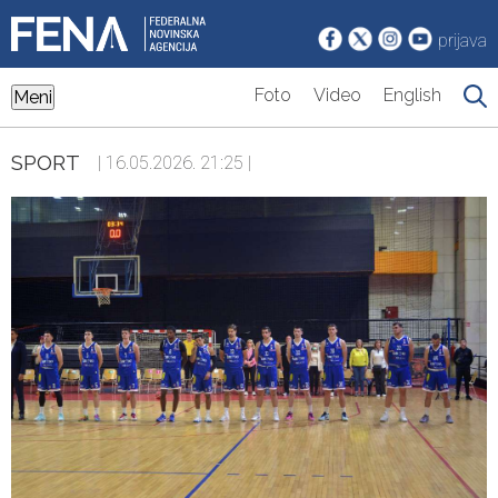
prijava
Foto
Video
English
Meni
SPORT
| 16.05.2026. 21:25 |