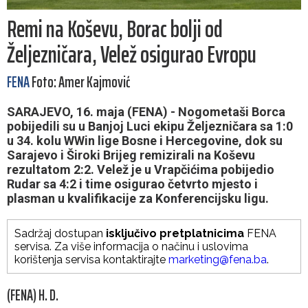
Remi na Koševu, Borac bolji od
Željezničara, Velež osigurao Evropu
FENA
Foto: Amer Kajmović
SARAJEVO, 16. maja (FENA) - Nogometaši Borca
pobijedili su u Banjoj Luci ekipu Željezničara sa 1:0
u 34. kolu WWin lige Bosne i Hercegovine, dok su
Sarajevo i Široki Brijeg remizirali na Koševu
rezultatom 2:2. Velež je u Vrapčićima pobijedio
Rudar sa 4:2 i time osigurao četvrto mjesto i
plasman u kvalifikacije za Konferencijsku ligu.
Sadržaj dostupan
isključivo pretplatnicima
FENA
servisa. Za više informacija o načinu i uslovima
korištenja servisa kontaktirajte
marketing@fena.ba
.
(FENA) H. D.