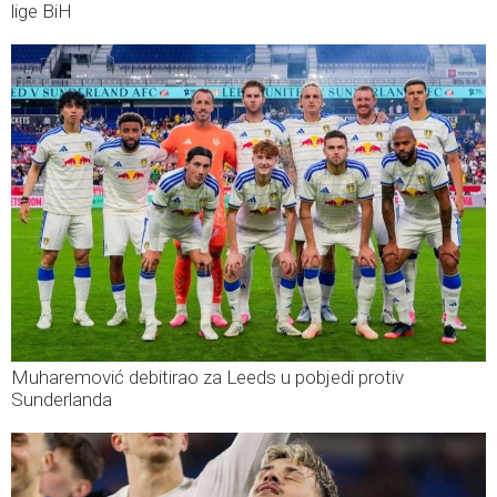
lige BiH
Muharemović debitirao za Leeds u pobjedi protiv
Sunderlanda