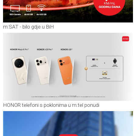
m:SAT - bilo gdje u BiH
HONOR telefoni s poklonima u m:tel ponudi