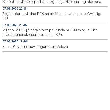
Skupština NK Čelik podržala izgradnju Nacionalnog stadiona
Announcement of events for Saturday, 8 August 2026
19:21
07.08.2026 22:13
Željezničar savladao BSK na početku nove sezone Wwin lige
Rudari Milanovića ubijedili da ode kući, Memčić se već
19:10
BiH
ponovo vratio u jamu 'Raspotočje'
07.08.2026 20:46
Sarajevo Film Festival presents Kinoscope and
19:03
Miljanović i Suljić ostale bez polufinala na 100 m pr., svi bh.
Kinoscope Surreal programs
predstavnici okončali nastup na SP-u
07.08.2026 19:44
Najave događaja za 8. 8. 2026. godine (subota)
19:00
Faris Dževahirić novi nogometaš Veleža