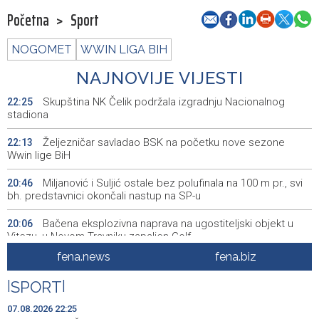
Početna
>
Sport
NOGOMET
WWIN LIGA BIH
NAJNOVIJE VIJESTI
Skupština NK Čelik podržala izgradnju Nacionalnog
22:25
stadiona
Željezničar savladao BSK na početku nove sezone
22:13
Wwin lige BiH
Miljanović i Suljić ostale bez polufinala na 100 m pr., svi
20:46
bh. predstavnici okončali nastup na SP-u
Bačena eksplozivna naprava na ugostiteljski objekt u
20:06
Vitezu, u Novom Travniku zapaljen Golf
fena.news
fena.biz
Galerija ULUPUBiH otvara novu izlagačku sezonu,
20:01
predstavlja novi izlagački program
|
SPORT
|
Faris Dževahirić novi nogometaš Veleža
19:44
07.08.2026 22:25