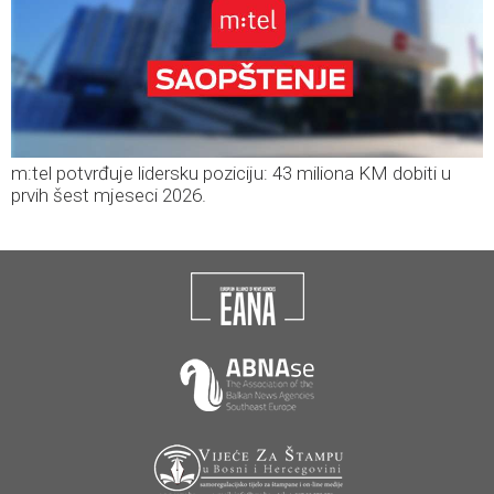
m:tel potvrđuje lidersku poziciju: 43 miliona KM dobiti u
prvih šest mjeseci 2026.