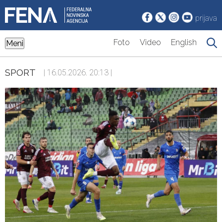
prijava
Foto
Video
English
Meni
SPORT
| 16.05.2026. 20:13 |