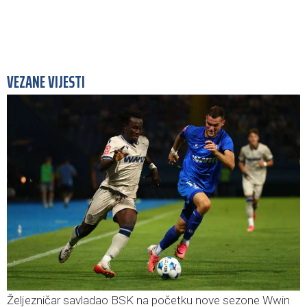
VEZANE VIJESTI
Željezničar savladao BSK na početku nove sezone Wwin