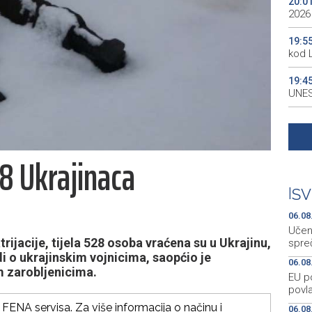
20:0
2026
19:5
kod 
19:4
UNES
19:3
all p
28 Ukrajinaca
19:3
kale
|
SV
19:2
Maro
06.08
Učen
rijacije, tijela 528 osoba vraćena su u Ukrajinu,
spre
i o ukrajinskim vojnicima, saopćio je
06.08
m zarobljenicima.
EU p
povla
FENA servisa. Za više informacija o načinu i
06.08