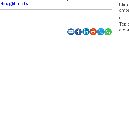
eting@fena.ba
.
Ukraj
amba
06.08
Topl
štedn