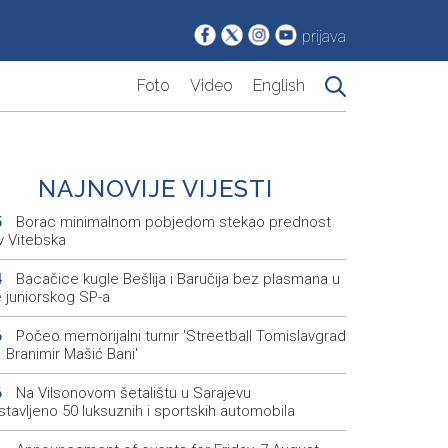
prijava
Foto
Video
English
NAJNOVIJE VIJESTI
Borac minimalnom pobjedom stekao prednost
5
v Vitebska
Bacačice kugle Bešlija i Baručija bez plasmana u
4
e juniorskog SP-a
Počeo memorijalni turnir 'Streetball Tomislavgrad
6
 Branimir Mašić Bani'
Na Vilsonovom šetalištu u Sarajevu
6
tavljeno 50 luksuznih i sportskih automobila