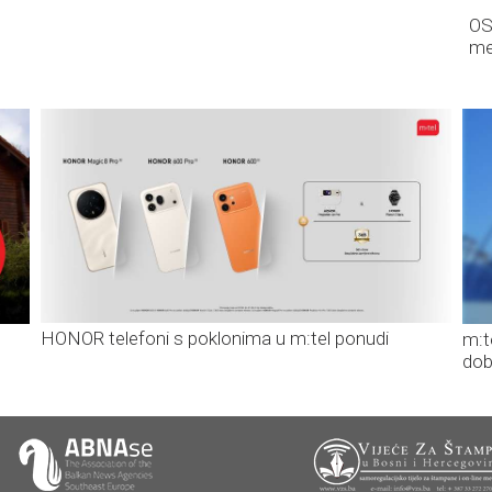
OS
me
HONOR telefoni s poklonima u m:tel ponudi
m:t
dob