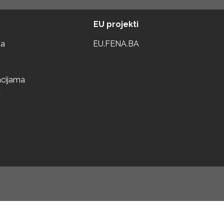
EU projekti
ta
EU.FENA.BA
acijama
a