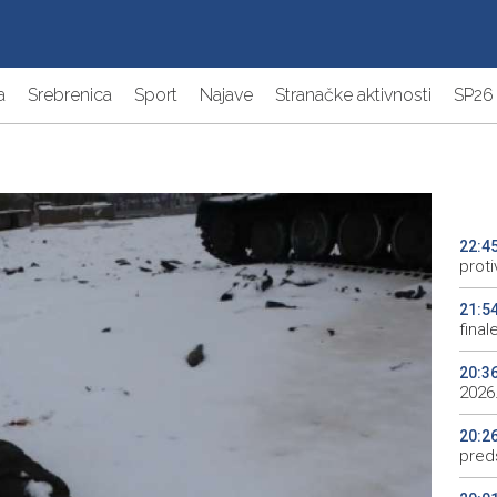
a
Srebrenica
Sport
Najave
Stranačke aktivnosti
SP26
22:4
proti
21:5
final
20:3
2026.
20:2
preds