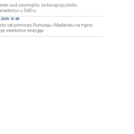
inski sud osumnjičio za korupciju bivšu
sadoricu u SAD-u
.2026 15:48
otni val primorao Rumuniju i Mađarsku na mjere
je električne energije