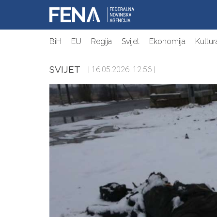
BiH
EU
Regija
Svijet
Ekonomija
Kultur
SVIJET
| 16.05.2026. 12:56 |