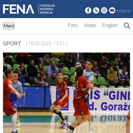
prijava
Foto
Video
English
Meni
SPORT
| 16.05.2026. 13:01 |