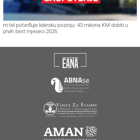
m:tel potvrđuje lidersku poziciju: 43 miliona KM dobiti u
prvih šest mjeseci 2026.