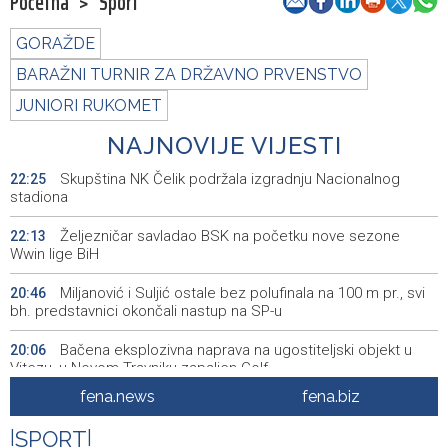
Početna
>
Sport
GORAŽDE
BARAŽNI TURNIR ZA DRŽAVNO PRVENSTVO
JUNIORI RUKOMET
NAJNOVIJE VIJESTI
Skupština NK Čelik podržala izgradnju Nacionalnog
22:25
stadiona
Željezničar savladao BSK na početku nove sezone
22:13
Wwin lige BiH
Miljanović i Suljić ostale bez polufinala na 100 m pr., svi
20:46
bh. predstavnici okončali nastup na SP-u
Bačena eksplozivna naprava na ugostiteljski objekt u
20:06
Vitezu, u Novom Travniku zapaljen Golf
fena.news
fena.biz
Galerija ULUPUBiH otvara novu izlagačku sezonu,
20:01
predstavlja novi izlagački program
|
SPORT
|