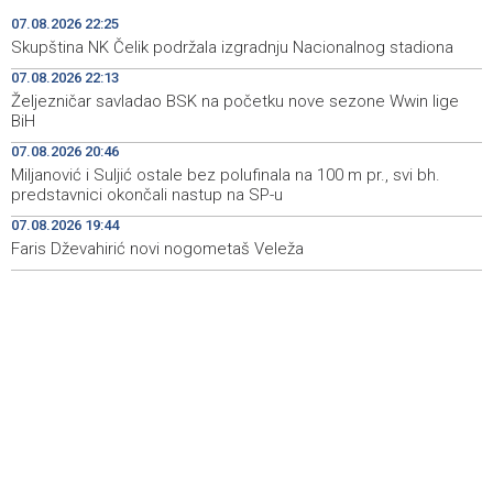
Faris Dževahirić novi nogometaš Veleža
19:44
07.08.2026 22:25
Skupština NK Čelik podržala izgradnju Nacionalnog stadiona
Announcement of events for Saturday, 8 August 2026
19:21
07.08.2026 22:13
Željezničar savladao BSK na početku nove sezone Wwin lige
Rudari Milanovića ubijedili da ode kući, Memčić se već
19:10
BiH
ponovo vratio u jamu 'Raspotočje'
07.08.2026 20:46
Sarajevo Film Festival presents Kinoscope and
19:03
Miljanović i Suljić ostale bez polufinala na 100 m pr., svi bh.
Kinoscope Surreal programs
predstavnici okončali nastup na SP-u
07.08.2026 19:44
Najave događaja za 8. 8. 2026. godine (subota)
19:00
Faris Dževahirić novi nogometaš Veleža