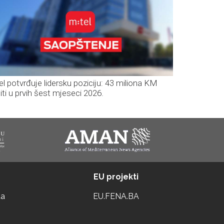
el potvrđuje lidersku poziciju: 43 miliona KM
iti u prvih šest mjeseci 2026.
EU projekti
ta
EU.FENA.BA