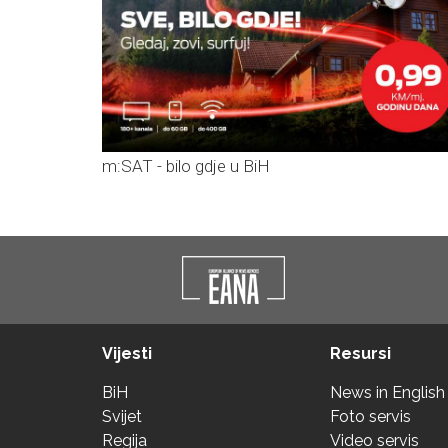
m:SAT - bilo gdje u BiH
Vijesti
Resursi
BiH
News in English
Svijet
Foto servis
Regija
Video servis