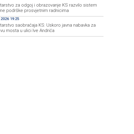
tarstvo za odgoj i obrazovanje KS razvilo sistem
čne podrške prosvjetnim radnicima
.2026 19:25
starstvo saobraćaja KS: Uskoro javna nabavka za
u mosta u ulici Ive Andrića