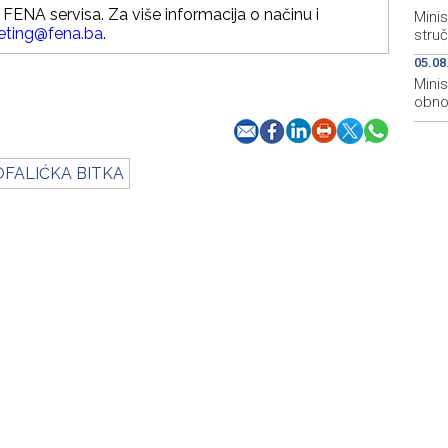
FENA servisa. Za više informacija o načinu i
Minis
eting@fena.ba
.
stru
05.08
Mini
obnov
OFALIĆKA BITKA