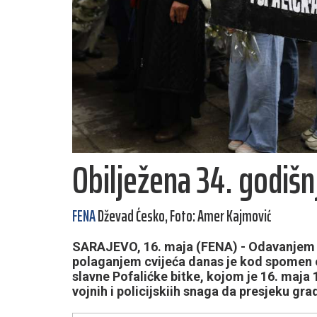
Obilježena 34. godišnj
FENA
Dževad Ćesko, Foto: Amer Kajmović
SARAJEVO, 16. maja (FENA) - Odavanjem po
polaganjem cvijeća danas je kod spomen ob
slavne Pofalićke bitke, kojom je 16. maja
vojnih i policijskiih snaga da presjeku gr