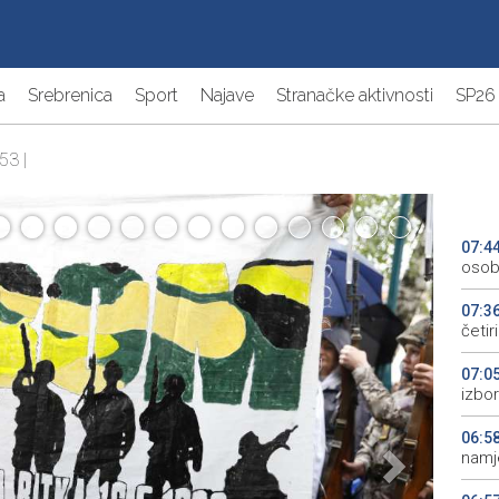
a
Srebrenica
Sport
Najave
Stranačke aktivnosti
SP26
53 |
07:4
oso
07:3
četi
07:0
izbor
06:5
namj