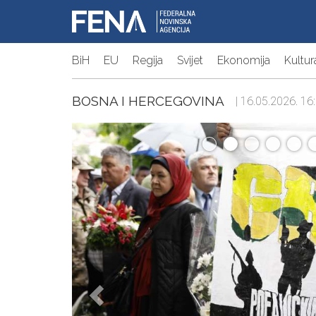
BiH
EU
Regija
Svijet
Ekonomija
Kultur
BOSNA I HERCEGOVINA
| 16.05.2026. 16: