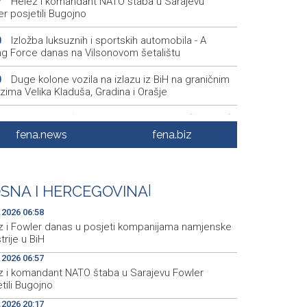
Helez i komandant NATO štaba u Sarajevu
7
r posjetili Bugojno
Izložba luksuznih i sportskih automobila - A
0
ing Force danas na Vilsonovom šetalištu
Duge kolone vozila na izlazu iz BiH na graničnim
0
zima Velika Kladuša, Gradina i Orašje
Najave događaja za 6. 8. 2026. godine (četvrtak)
0
fena.news
fena.biz
Vlada Srbije: Nema opasnosti od nestašica
1
e i vode, riječni promet ugrožen
Rukometaši 'Slobode' ulaze u novu sezonu s
9
SNA I HERCEGOVINA
|
m povratka u Premijer ligu
.2026 06:58
z i Fowler danas u posjeti kompanijama namjenske
trije u BiH
.2026 06:57
z i komandant NATO štaba u Sarajevu Fowler
tili Bugojno
.2026 20:17