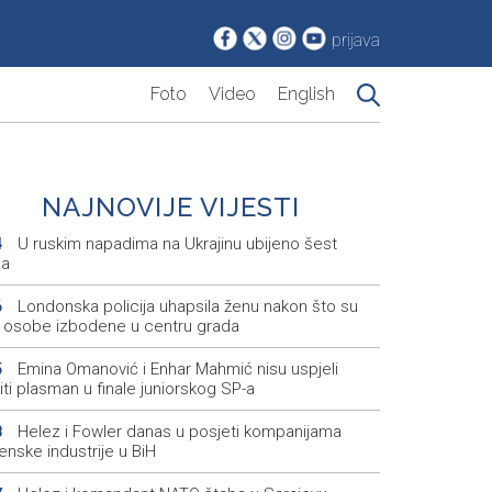
prijava
Foto
Video
English
NAJNOVIJE VIJESTI
U ruskim napadima na Ukrajinu ubijeno šest
4
ba
Londonska policija uhapsila ženu nakon što su
6
ri osobe izbodene u centru grada
Emina Omanović i Enhar Mahmić nisu uspjeli
5
iti plasman u finale juniorskog SP-a
Helez i Fowler danas u posjeti kompanijama
8
enske industrije u BiH