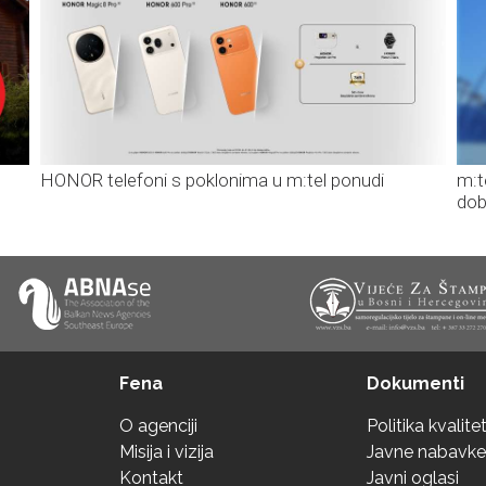
HONOR telefoni s poklonima u m:tel ponudi
m:t
dob
Fena
Dokumenti
O agenciji
Politika kvalite
Misija i vizija
Javne nabavke
Kontakt
Javni oglasi