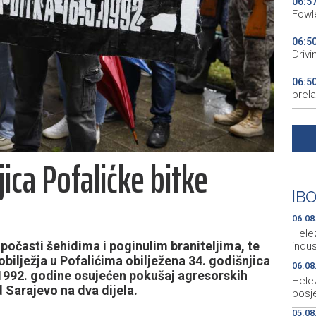
06:5
Fowle
06:5
Driv
06:5
prela
06:5
21:0
ica Pofalićke bitke
struj
20:2
|
BO
cilje
06.08
Hele
časti šehidima i poginulim braniteljima, te
indus
ilježja u Pofalićima obilježena 34. godišnjica
06.08
 1992. godine osujećen pokušaj agresorskih
Hele
ad Sarajevo na dva dijela.
posje
05.08