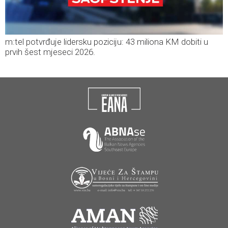
m:tel potvrđuje lidersku poziciju: 43 miliona KM dobiti u
prvih šest mjeseci 2026.