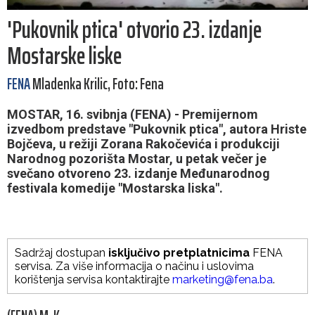
'Pukovnik ptica' otvorio 23. izdanje
Mostarske liske
FENA
Mladenka Krilic, Foto: Fena
MOSTAR, 16. svibnja (FENA) - Premijernom
izvedbom predstave "Pukovnik ptica", autora Hriste
Bojčeva, u režiji Zorana Rakočevića i produkciji
Narodnog pozorišta Mostar, u petak večer je
svečano otvoreno 23. izdanje Međunarodnog
festivala komedije "Mostarska liska".
Sadržaj dostupan
isključivo pretplatnicima
FENA
servisa. Za više informacija o načinu i uslovima
korištenja servisa kontaktirajte
marketing@fena.ba
.