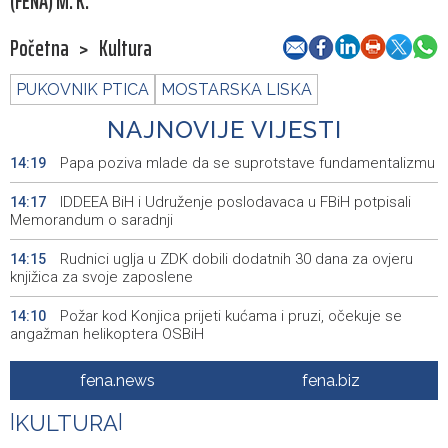
(FENA) M. K.
Početna
>
Kultura
PUKOVNIK PTICA
MOSTARSKA LISKA
NAJNOVIJE VIJESTI
Papa poziva mlade da se suprotstave fundamentalizmu
14:19
IDDEEA BiH i Udruženje poslodavaca u FBiH potpisali
14:17
Memorandum o saradnji
Rudnici uglja u ZDK dobili dodatnih 30 dana za ovjeru
14:15
knjižica za svoje zaposlene
Požar kod Konjica prijeti kućama i pruzi, očekuje se
14:10
angažman helikoptera OSBiH
Američki reper A$AP Rocky potvrdio da Rihanna radi na
14:06
fena.news
fena.biz
novim pjesmama
|
KULTURA
|
Iranski izvor: Iran i Oman dogovorili okvir za ponovno
14:00