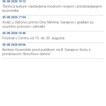
otvaranje Hormuškog moreuza
05.08.2026 19:12
'Šetnica kulture' nastavljena modnom revijom i predstavljanjem
Njemački sud osudio Afganistanca na doživotnu robiju
13:54
kozmetike
zbog ubistva majke i djeteta
05.08.2026 17:04
Avdić u Vijećnici primio Dinu Merlina: Sarajevo i građani su
CRA investigates RTRS report following complaint by
13:50
izuzetno ponosni i zahvalni
genocide victims’ associations
05.08.2026 10:46
Magoda ugostio bh. plivačicu Iman Avdić uoči
13:43
Festival u Centru od 15. do 20. augusta
međunarodnih nastupa
05.08.2026 09:06
Berliner Ensemble pred publikom na 8. Sarajevo festu s
Teška nesreća kod Tomislavgrada: Četiri osobe
13:41
ozlijeđene, među njima i dijete
predstavom 'Brechtovi duhovi'