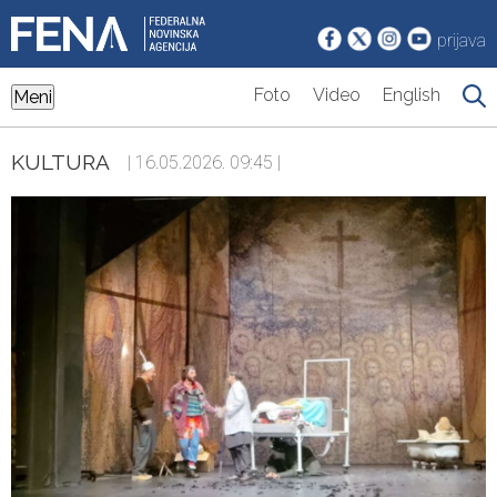
prijava
Foto
Video
English
Meni
KULTURA
| 16.05.2026. 09:45 |