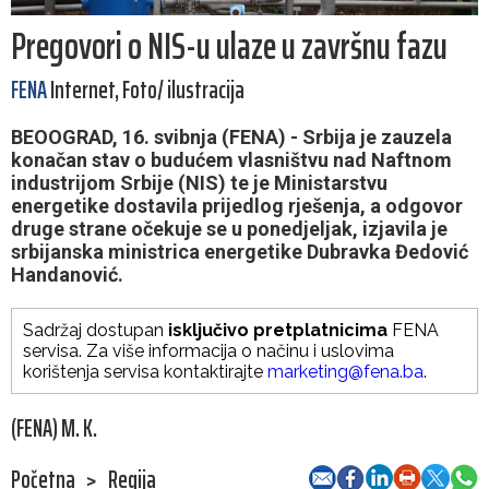
Pregovori o NIS-u ulaze u završnu fazu
FENA
Internet, Foto/ ilustracija
BEOOGRAD, 16. svibnja (FENA) - Srbija je zauzela
konačan stav o budućem vlasništvu nad Naftnom
industrijom Srbije (NIS) te je Ministarstvu
energetike dostavila prijedlog rješenja, a odgovor
druge strane očekuje se u ponedjeljak, izjavila je
srbijanska ministrica energetike Dubravka Đedović
Handanović.
Sadržaj dostupan
isključivo pretplatnicima
FENA
servisa. Za više informacija o načinu i uslovima
korištenja servisa kontaktirajte
marketing@fena.ba
.
(FENA) M. K.
Početna
>
Regija