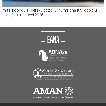
m:tel potvrđuje lidersku poziciju: 43 miliona KM dobiti u
prvih šest mjeseci 2026.