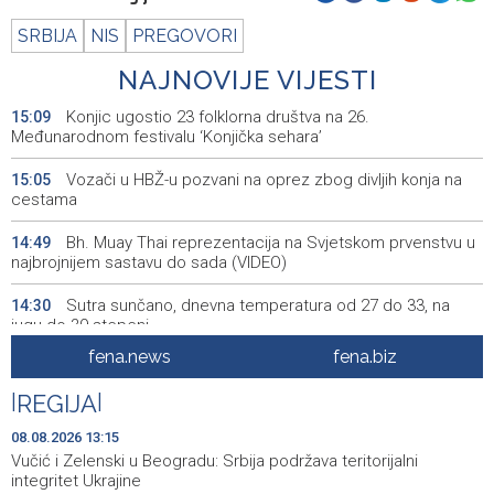
SRBIJA
NIS
PREGOVORI
NAJNOVIJE VIJESTI
Konjic ugostio 23 folklorna društva na 26.
15:09
Međunarodnom festivalu ‘Konjička sehara’
Vozači u HBŽ-u pozvani na oprez zbog divljih konja na
15:05
cestama
Bh. Muay Thai reprezentacija na Svjetskom prvenstvu u
14:49
najbrojnijem sastavu do sada (VIDEO)
Sutra sunčano, dnevna temperatura od 27 do 33, na
14:30
jugu do 39 stepeni
fena.news
fena.biz
Sarajevo Film Festival donosi poseban Program za
14:23
mlade u Tuzlu
|
REGIJA
|
Najnovija ostvarenja velikih svjetskih autora u programu
14:11
08.08.2026 13:15
Summer Screen SFF-a
Vučić i Zelenski u Beogradu: Srbija podržava teritorijalni
integritet Ukrajine