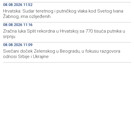
Izraelska vojska nastavlja napade na jugu Libana uprkos
14:05
08.08.2026 11:52
prekidu vatre i pregovorima
Hrvatska: Sudar teretnog i putničkog vlaka kod Svetog Ivana
Žabnog, ima ozlijeđenih
Izraelske snage izvršile raciju u gradu na Zapadnoj obali
14:01
08.08.2026 11:16
Normalizovan saobraćaj na dionici puta Stolac–Neum,
13:54
Zračna luka Split rekordna u Hrvatskoj sa 770 tisuća putnika u
kod mjesta Udora, nakon nezgode
srpnju
08.08.2026 11:09
Vučić i Zelenski u Beogradu: Srbija podržava teritorijalni
13:15
integritet Ukrajine
Svečani doček Zelenskog u Beogradu, u fokusu razgovora
odnosi Srbije i Ukrajine