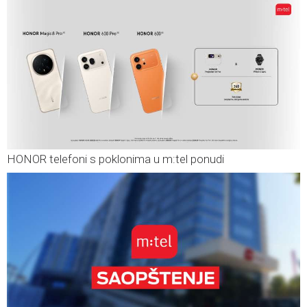
HONOR telefoni s poklonima u m:tel ponudi