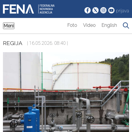
prijava
Foto
Video
English
Meni
REGIJA
| 16.05.2026. 08:40 |