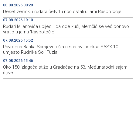
U BiH narednih dana sunčano i vruće, na jugu zemlje
10:05
08.08.2026 08:29
temperatura do 41 stepen
Deset zeničkih rudara četvrtu noć ostali u jami Raspotočje
07.08.2026 19:10
Danas dva susreta nove sezone nogometne WWin lige
10:01
BiH
Rudari Milanovića ubijedili da ode kući, Memčić se već ponovo
vratio u jamu 'Raspotočje'
Jakšić: U četiri godine građanima USK-a vraćeno više od
09:50
07.08.2026 15:52
25 miliona KM po osnovu pravosnažnih presuda
Privredna Banka Sarajevo ušla u sastav indeksa SASX-10
umjesto Rudnika Soli Tuzla
Književno veče sa Admirom i Irmom Husić u Ključu
09:45
07.08.2026 15:46
Oko 150 izlagača stiže u Gradačac na 53. Međunarodni sajam
Požar na području Kanjine i Živašnice i dalje aktivan,
09:18
angažirani brojni vatrogasci i helikopteri
šljive