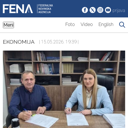
prijava
Foto
Video
English
Meni
EKONOMIJA
| 15.05.2026. 19:39 |