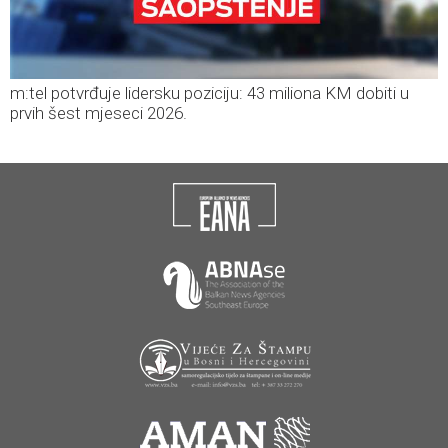
m:tel potvrđuje lidersku poziciju: 43 miliona KM dobiti u
prvih šest mjeseci 2026.