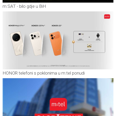
m:SAT - bilo gdje u BiH
HONOR telefoni s poklonima u m:tel ponudi