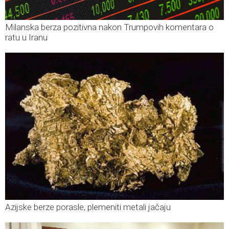
Milanska berza pozitivna nakon Trumpovih komentara o
ratu u Iranu
Azijske berze porasle, plemeniti metali jačaju