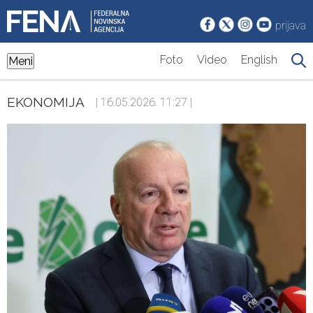
prijava
Foto
Video
English
Meni
EKONOMIJA
| 16.05.2026. 11:27 |