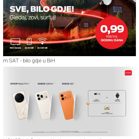
m:SAT - bilo gdje u BiH