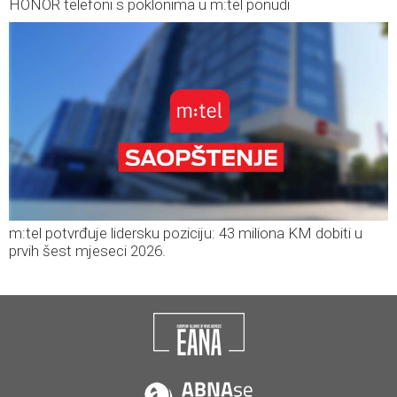
HONOR telefoni s poklonima u m:tel ponudi
m:tel potvrđuje lidersku poziciju: 43 miliona KM dobiti u
prvih šest mjeseci 2026.