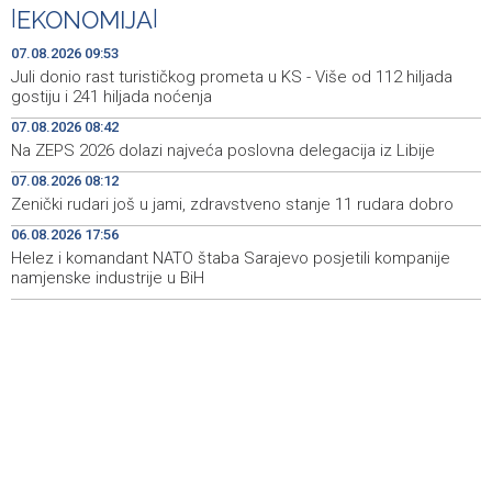
Bećirović na svečanosti povodom Dana grada
09:31
|
EKONOMIJA
|
Cazina:Slobodarski narod Krajine nikad i niko nije slomio
07.08.2026 09:53
'Gastro Livno 2026.' okupit će domaće ugostitelje i
09:27
Juli donio rast turističkog prometa u KS - Više od 112 hiljada
proizvođače
gostiju i 241 hiljada noćenja
07.08.2026 08:42
Crishock posjetio IDDEEA-u: Zajednička opredijeljenost
09:25
Na ZEPS 2026 dolazi najveća poslovna delegacija iz Libije
za nastavak saradnje
07.08.2026 08:12
Kajganić i ambasador Irske o vladavini prava i
09:25
Zenički rudari još u jami, zdravstveno stanje 11 rudara dobro
evropskom putu BiH
06.08.2026 17:56
Helez i komandant NATO štaba Sarajevo posjetili kompanije
Aktivan požar kod Konjica, u gašenju sudjelovali Air
09:07
Tractor i helikopter OS-a BiH
namjenske industrije u BiH