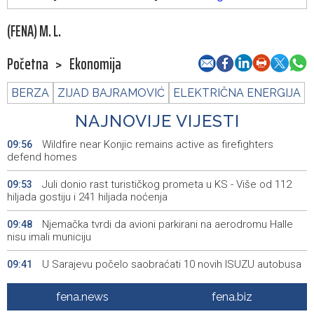
(FENA) M. L.
Početna
>
Ekonomija
BERZA
ZIJAD BAJRAMOVIĆ
ELEKTRIČNA ENERGIJA
NAJNOVIJE VIJESTI
Wildfire near Konjic remains active as firefighters
09:56
defend homes
Juli donio rast turističkog prometa u KS - Više od 112
09:53
hiljada gostiju i 241 hiljada noćenja
Njemačka tvrdi da avioni parkirani na aerodromu Halle
09:48
nisu imali municiju
U Sarajevu počelo saobraćati 10 novih ISUZU autobusa
09:41
Crnogorska vlada pokazala je da poštuje Hrvatsku
09:32
fena.news
fena.biz