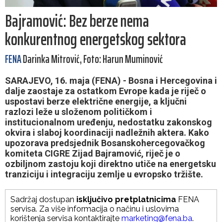
Bajramović: Bez berze nema
konkurentnog energetskog sektora
FENA
Darinka Mitrović, Foto: Harun Muminović
SARAJEVO, 16. maja (FENA) - Bosna i Hercegovina i
dalje zaostaje za ostatkom Evrope kada je riječ o
uspostavi berze električne energije, a ključni
razlozi leže u složenom političkom i
institucionalnom uređenju, nedostatku zakonskog
okvira i slaboj koordinaciji nadležnih aktera. Kako
upozorava predsjednik Bosanskohercegovačkog
komiteta CIGRE Zijad Bajramović, riječ je o
ozbiljnom zastoju koji direktno utiče na energetsku
tranziciju i integraciju zemlje u evropsko tržište.
Sadržaj dostupan
isključivo pretplatnicima
FENA
servisa. Za više informacija o načinu i uslovima
korištenja servisa kontaktirajte
marketing@fena.ba
.