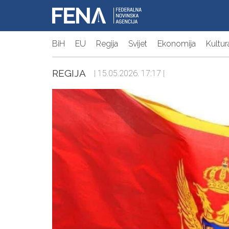
BiH
EU
Regija
Svijet
Ekonomija
Kultur
REGIJA
| 15.05.2026. 17:17 |