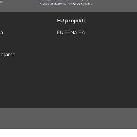
EU projekti
ta
EU.FENA.BA
acijama
a