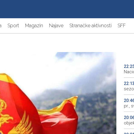
a
Sport
Magazin
Najave
Stranačke aktivnosti
SFF
22:2
Naci
22:1
sezo
20:4
pr., 
20:0
objek