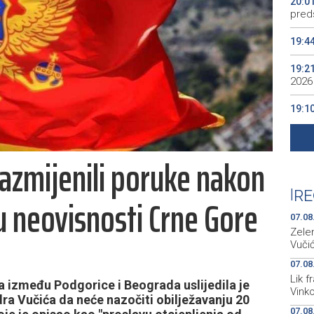
20:0
preds
19:4
19:2
2026
19:1
se v
19:0
azmijenili poruke nakon
Kino
19:0
|
RE
u neovisnosti Crne Gore
07.08
Zele
Vuči
07.08
Lik 
 između Podgorice i Beograda uslijedila je
Vinko
ra Vučića da neće nazočiti obilježavanju 20
07.08