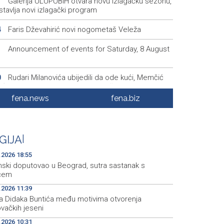
Galerija ULUPUBiH otvara novu izlagačku sezonu,
1
tavlja novi izlagački program
Faris Dževahirić novi nogometaš Veleža
4
Announcement of events for Saturday, 8 August
1
Rudari Milanovića ubijedili da ode kući, Memčić
0
eć ponovo vratio u jamu 'Raspotočje'
fena.news
fena.biz
Sarajevo Film Festival presents Kinoscope and
3
scope Surreal programs
Najave događaja za 8. 8. 2026. godine (subota)
0
GIJA
|
.2026 18:55
nski doputovao u Beograd, sutra sastanak s
ćem
.2026 11:39
fra Didaka Buntića među motivima otvorenja
vačkih jeseni
.2026 10:31