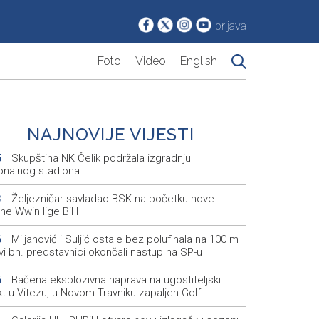
prijava
Foto
Video
English
NAJNOVIJE VIJESTI
Skupština NK Čelik podržala izgradnju
5
onalnog stadiona
Željezničar savladao BSK na početku nove
3
ne Wwin lige BiH
Miljanović i Suljić ostale bez polufinala na 100 m
6
svi bh. predstavnici okončali nastup na SP-u
Bačena eksplozivna naprava na ugostiteljski
6
t u Vitezu, u Novom Travniku zapaljen Golf