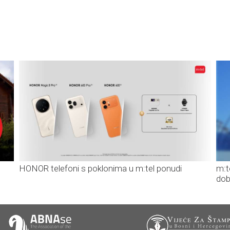
HONOR telefoni s poklonima u m:tel ponudi
m:t
dob