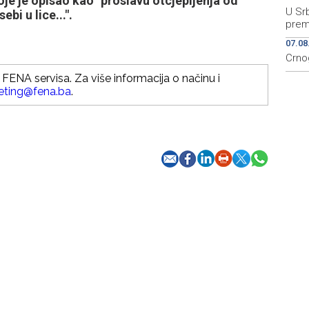
e je opisao kao "proslavu otcjepljenja od
U Srb
bi u lice...".
prem
07.08
Crno
FENA servisa. Za više informacija o načinu i
eting@fena.ba
.