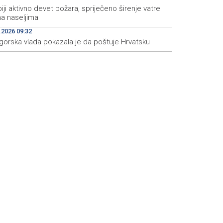
iji aktivno devet požara, spriječeno širenje vatre
a naseljima
.2026 09:32
gorska vlada pokazala je da poštuje Hrvatsku