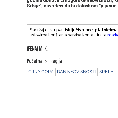
godina obnove crnogorske neovisnosti, koj
Srbije", navodeći da bi dolaskom "pljunuo se
Sadržaj dostupan
isključivo pretplatnicima
uslovima korištenja servisa kontaktirajte
mark
(FENA) M. K.
Početna
>
Regija
CRNA GORA
DAN NEOVISNOSTI
SRBIJA