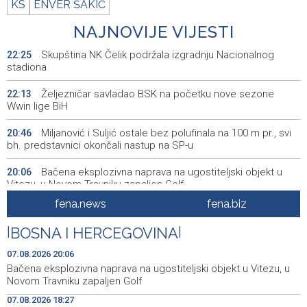
KS
ENVER ŠAKIĆ
NAJNOVIJE VIJESTI
Skupština NK Čelik podržala izgradnju Nacionalnog
22:25
stadiona
Željezničar savladao BSK na početku nove sezone
22:13
Wwin lige BiH
Miljanović i Suljić ostale bez polufinala na 100 m pr., svi
20:46
bh. predstavnici okončali nastup na SP-u
Bačena eksplozivna naprava na ugostiteljski objekt u
20:06
Vitezu, u Novom Travniku zapaljen Golf
fena.news
fena.biz
Galerija ULUPUBiH otvara novu izlagačku sezonu,
20:01
predstavlja novi izlagački program
|
BOSNA I HERCEGOVINA
|
Faris Dževahirić novi nogometaš Veleža
19:44
07.08.2026 20:06
Bačena eksplozivna naprava na ugostiteljski objekt u Vitezu, u
Announcement of events for Saturday, 8 August 2026
19:21
Novom Travniku zapaljen Golf
07.08.2026 18:27
Rudari Milanovića ubijedili da ode kući, Memčić se već
19:10