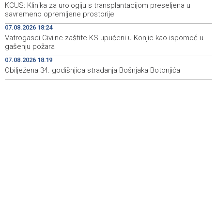
KCUS: Klinika za urologiju s transplantacijom preseljena u
ponovo vratio u jamu 'Raspotočje'
savremeno opremljene prostorije
Sarajevo Film Festival presents Kinoscope and
19:03
07.08.2026 18:24
Kinoscope Surreal programs
Vatrogasci Civilne zaštite KS upućeni u Konjic kao ispomoć u
gašenju požara
Najave događaja za 8. 8. 2026. godine (subota)
19:00
07.08.2026 18:19
Obilježena 34. godišnjica stradanja Bošnjaka Botonjića