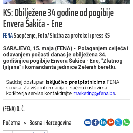
KS: Obilježene 34 godine od pogibije
Envera Šakića - Ene
FENA
Saopćenje, Foto/ Služba za protokol i press KS
SARAJEVO, 15. maja (FENA) - Polaganjem cvijeća i
odavanjem počasti danas je obilježena 34.
godišnjica pogibije Envera Šakića - Ene, "Zlatnog
ljiljana" i komandanta jedinice Zelenih beretki.
Sadržaj dostupan
isključivo pretplatnicima
FENA
servisa. Za više informacija o načinu i uslovima
korištenja servisa kontaktirajte
marketing@fena.ba
.
(FENA) D. Ć.
Početna
>
Bosna i Hercegovina