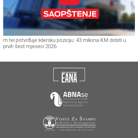
m:tel potvrđuje lidersku poziciju: 43 miliona KM dobiti u
prvih šest mjeseci 2026.