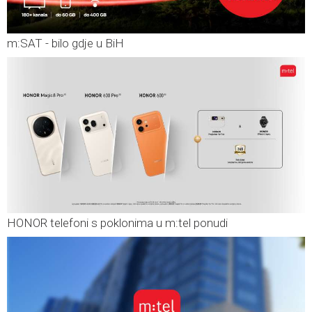
m:SAT - bilo gdje u BiH
HONOR telefoni s poklonima u m:tel ponudi