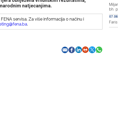
arijera obilježena vrhunskim rezultatima,
Milja
narodnim natjecanjima.
bh. p
07.08
FENA servisa. Za više informacija o načinu i
Fari
eting@fena.ba
.