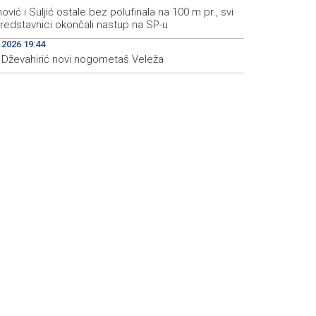
nović i Suljić ostale bez polufinala na 100 m pr., svi
redstavnici okončali nastup na SP-u
.2026 19:44
s Dževahirić novi nogometaš Veleža