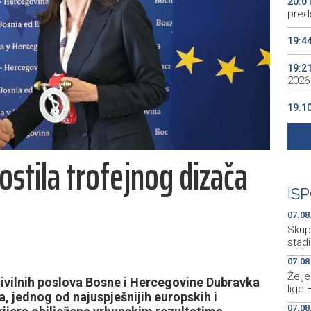
20:0
preds
19:4
19:2
2026
19:1
se v
19:0
ostila trofejnog dizača
Kino
19:0
|
SP
07.08
Skup
stad
07.08
Želj
ivilnih poslova Bosne i Hercegovine Dubravka
lige 
, jednog od najuspješnijih europskih i
07.08