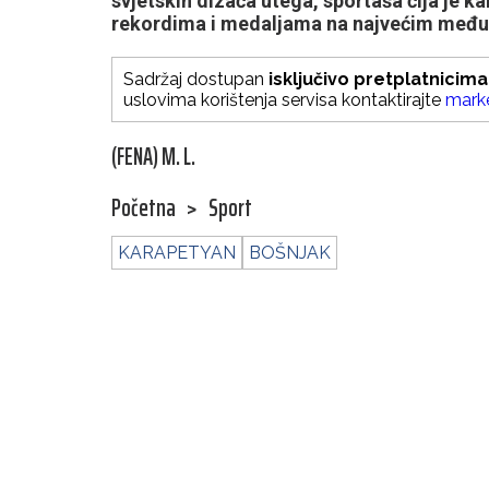
svjetskih dizača utega, sportaša čija je k
rekordima i medaljama na najvećim među
Sadržaj dostupan
isključivo pretplatnicima
uslovima korištenja servisa kontaktirajte
mark
(FENA) M. L.
Početna
>
Sport
KARAPETYAN
BOŠNJAK