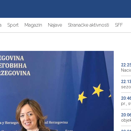
a
Sport
Magazin
Najave
Stranačke aktivnosti
SFF
22:2
Naci
22:1
sezo
20:4
pr., 
20:0
objek