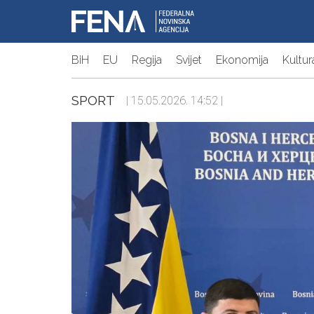
BiH
EU
Regija
Svijet
Ekonomija
Kultur
SPORT
| 15.05.2026. 14:52 |