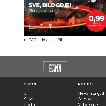
m:SAT - bilo gdje u BiH
Vijesti
Resursi
BiH
News in English
Svijet
Foto servis
Regija
Video servis