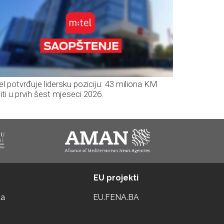
el potvrđuje lidersku poziciju: 43 miliona KM
iti u prvih šest mjeseci 2026.
EU projekti
ta
EU.FENA.BA