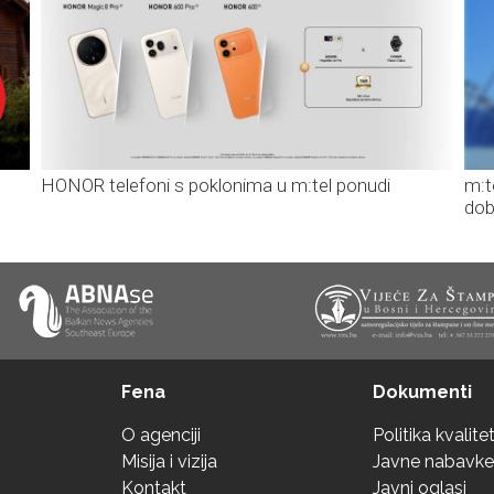
HONOR telefoni s poklonima u m:tel ponudi
m:t
dob
Fena
Dokumenti
O agenciji
Politika kvalite
Misija i vizija
Javne nabavke
Kontakt
Javni oglasi