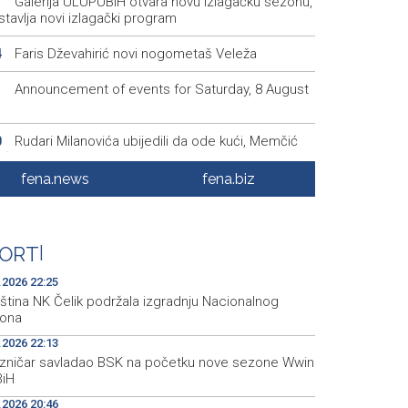
Galerija ULUPUBiH otvara novu izlagačku sezonu,
1
tavlja novi izlagački program
Faris Dževahirić novi nogometaš Veleža
4
Announcement of events for Saturday, 8 August
1
Rudari Milanovića ubijedili da ode kući, Memčić
0
eć ponovo vratio u jamu 'Raspotočje'
fena.news
fena.biz
Sarajevo Film Festival presents Kinoscope and
3
scope Surreal programs
Najave događaja za 8. 8. 2026. godine (subota)
0
ORT
|
.2026 22:25
ština NK Čelik podržala izgradnju Nacionalnog
iona
.2026 22:13
ezničar savladao BSK na početku nove sezone Wwin
BiH
.2026 20:46