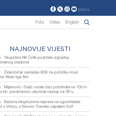
prijava
Foto
Video
English
NAJNOVIJE VIJESTI
Skupština NK Čelik podržala izgradnju
5
onalnog stadiona
Željezničar savladao BSK na početku nove
3
ne Wwin lige BiH
Miljanović i Suljić ostale bez polufinala na 100 m
6
svi bh. predstavnici okončali nastup na SP-u
Bačena eksplozivna naprava na ugostiteljski
6
t u Vitezu, u Novom Travniku zapaljen Golf