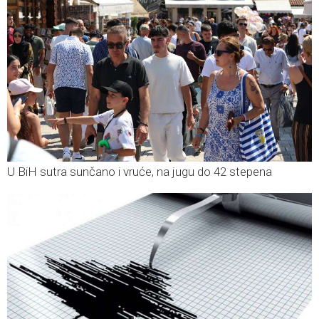
U BiH sutra sunčano i vruće, na jugu do 42 stepena