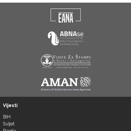
Vijesti
BiH
Svijet
Regija