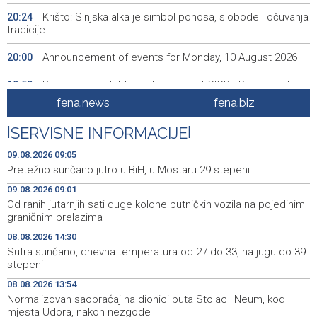
Krišto: Sinjska alka je simbol ponosa, slobode i očuvanja
20:24
tradicije
Announcement of events for Monday, 10 August 2026
20:00
BiH among notable participants at CIGRE Paris meeting,
19:50
with AI and energy transition in focus
fena.news
fena.biz
Bentbaša Cliff Diving 2026 held in Sarajevo
19:35
|
SERVISNE INFORMACIJE
|
FBiH lacks consolidated data on withdrawn and
19:20
09.08.2026 09:05
destroyed meat, 40 violations found
Pretežno sunčano jutro u BiH, u Mostaru 29 stepeni
09.08.2026 09:01
Najave događaja za 10. 8. 2026. godine (ponedjeljak)
19:00
Od ranih jutarnjih sati duge kolone putničkih vozila na pojedinim
graničnim prelazima
Ballian: Unjustified tree cutting is making Sarajevo
18:45
increasingly hot
08.08.2026 14:30
Sutra sunčano, dnevna temperatura od 27 do 33, na jugu do 39
U Sarajevu održani skokovi u vodu Bentbaša Cliff Diving
18:40
stepeni
2026.
08.08.2026 13:54
Normalizovan saobraćaj na dionici puta Stolac–Neum, kod
mjesta Udora, nakon nezgode