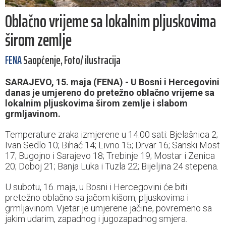
Oblačno vrijeme sa lokalnim pljuskovima
širom zemlje
FENA
Saopćenje, Foto/ ilustracija
SARAJEVO, 15. maja (FENA) - U Bosni i Hercegovini
danas je umjereno do pretežno oblačno vrijeme sa
lokalnim pljuskovima širom zemlje i slabom
grmljavinom.
Temperature zraka izmjerene u 14.00 sati: Bjelašnica 2;
Ivan Sedlo 10; Bihać 14; Livno 15; Drvar 16; Sanski Most
17; Bugojno i Sarajevo 18; Trebinje 19; Mostar i Zenica
20; Doboj 21; Banja Luka i Tuzla 22; Bijeljina 24 stepena.
U subotu, 16. maja, u Bosni i Hercegovini će biti
pretežno oblačno sa jačom kišom, pljuskovima i
grmljavinom. Vjetar je umjerene jačine, povremeno sa
jakim udarim, zapadnog i jugozapadnog smjera.