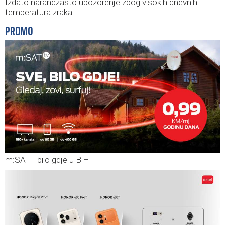
Izdato narandžasto upozorenje zbog visokih dnevnih
temperatura zraka
PROMO
m:SAT - bilo gdje u BiH