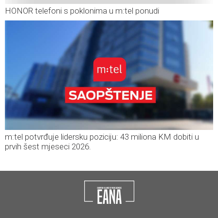
HONOR telefoni s poklonima u m:tel ponudi
m:tel potvrđuje lidersku poziciju: 43 miliona KM dobiti u
prvih šest mjeseci 2026.