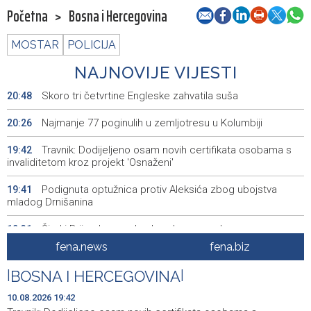
Početna
>
Bosna i Hercegovina
MOSTAR
POLICIJA
NAJNOVIJE VIJESTI
Skoro tri četvrtine Engleske zahvatila suša
20:48
Najmanje 77 poginulih u zemljotresu u Kolumbiji
20:26
Travnik: Dodijeljeno osam novih certifikata osobama s
19:42
invaliditetom kroz projekt 'Osnaženi'
Podignuta optužnica protiv Aleksića zbog ubojstva
19:41
mladog Drnišanina
Široki Brijeg bez vode zbog kvara na glavnom
19:31
cjevovodu
fena.news
fena.biz
Announcement of events for Tuesday, 11 August 2026
19:10
|
BOSNA I HERCEGOVINA
|
Umro istaknuti skladatelj, jazz pijanist i glazbeni
19:07
10.08.2026 19:42
pedagog Neven Frangeš