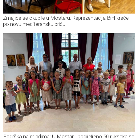
Zmajice se okupile u Mostaru: Reprezentacija BiH kreće
po novu mediteransku priču
Podrška najmlađima: U Mostaru podijeljeno 50 ruksaka sa