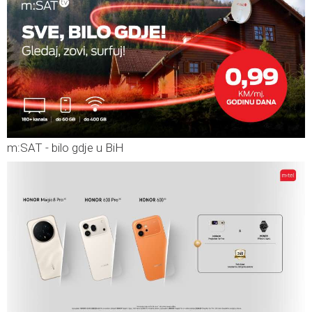
m:SAT - bilo gdje u BiH