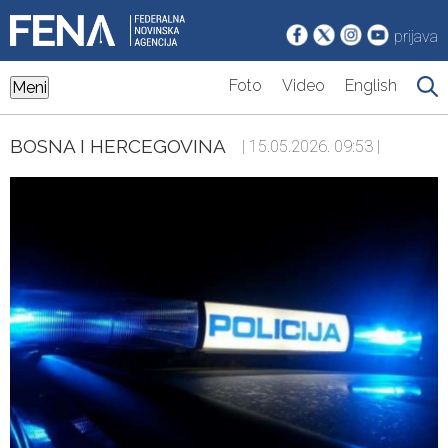
prijava
Foto
Video
English
Meni
BOSNA I HERCEGOVINA
| 15.05.2026. 09:53 |