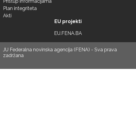
Pristup informacijama
Plan integriteta
Akti
EU projekti
EU.FENA.BA
JU Federalna novinska agencija (FENA) - Sva prava
zadržana