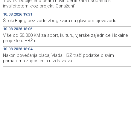
Travnik: Dodijeljeno osam novih certifikata osobama s
invaliditetom kroz projekt 'Osnaženi'
Najave događaja za 11. 8. 2026. godine (utorak)
19:05
10.08.2026 19:31
Široki Brijeg bez vode zbog kvara na glavnom cjevovodu
Uprava i Sindikat Nove Željezare Zenica dogovorili
18:50
isplatu otpremnina prije stečajnog postupka
10.08.2026 18:06
Više od 50.000 KM za sport, kulturu, vjerske zajednice i lokalne
Austrijski kancelar pohvalio napore Turske i Erdogana za
18:41
projekte u HBŽ-u
okončanje rata u Ukrajini
10.08.2026 18:04
Nakon povećanja plaća, Vlada HBŽ traži podatke o svim
primanjima zaposlenih u zdravstvu