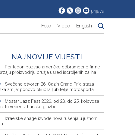
prijava
Foto
Video
English
NAJNOVIJE VIJESTI
Pentagon pozvao američke odbrambene firme
3
rzaju proizvodnju oružja usred iscrpljenih zaliha
Svečano otvoren 26. Cazin Grand Prix, staza
9
iška zmija' ponovo okupila ljubitelje motosporta
Mostar Jazz Fest 2026. od 23. do 25. kolovoza
0
i tri večeri vrhunske glazbe
Izraelske snage izvode nova rušenja u južnom
1
nu