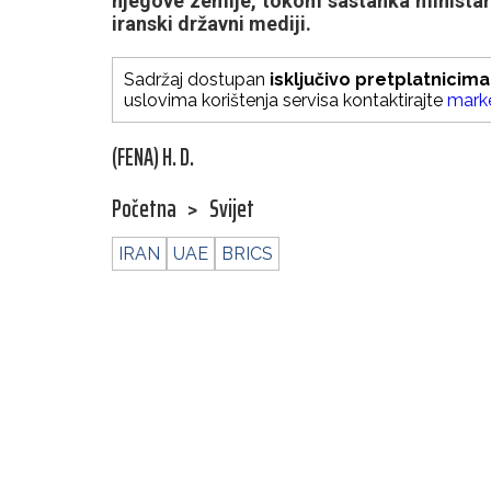
njegove zemlje, tokom sastanka ministara 
iranski državni mediji.
Sadržaj dostupan
isključivo pretplatnicima
uslovima korištenja servisa kontaktirajte
mark
(FENA) H. D.
Početna
>
Svijet
IRAN
UAE
BRICS