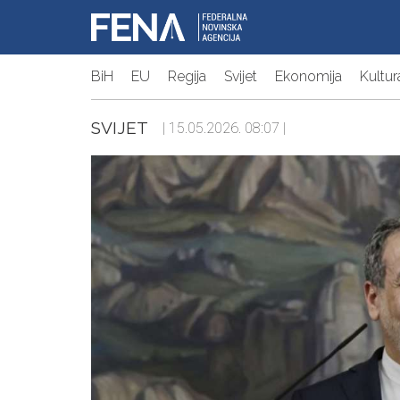
BiH
EU
Regija
Svijet
Ekonomija
Kultur
SVIJET
| 15.05.2026. 08:07 |