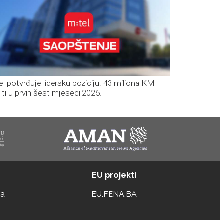
el potvrđuje lidersku poziciju: 43 miliona KM
iti u prvih šest mjeseci 2026.
EU projekti
ta
EU.FENA.BA