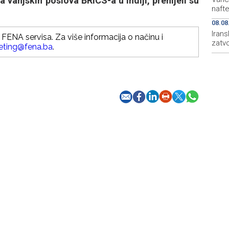
vanjskih poslova BRICS-a u Indiji, prenijeli su
naft
08.08
Irans
FENA servisa. Za više informacija o načinu i
zatv
eting@fena.ba
.