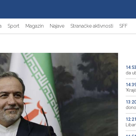
a
Sport
Magazin
Najave
Stranačke aktivnosti
SFF
14:5
da ub
14:3
'Kraj
13:2
donos
12:2
Liba