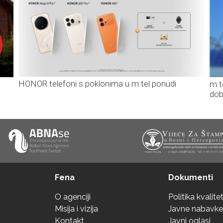
HONOR telefoni s poklonima u m:tel ponudi
m:t
dob
Fena
Dokumenti
O agenciji
Politika kvalite
Misija i vizija
Javne nabavke
Kontakt
Javni oglasi