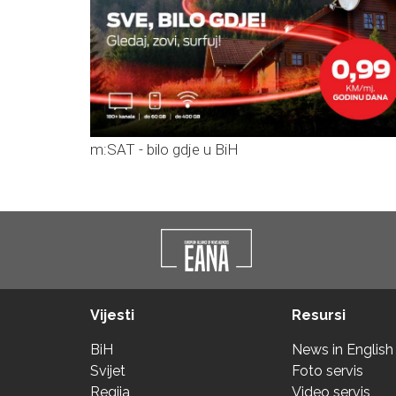
m:SAT - bilo gdje u BiH
Vijesti
Resursi
BiH
News in English
Svijet
Foto servis
Regija
Video servis