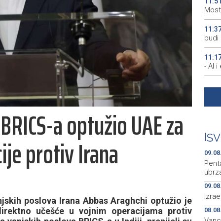
11:5
Most
11:3
budi 
11:1
- AI 
10:2
da će
 BRICS-a optužio UAE za
10:1
manjk
|
SV
ije protiv Irana
10:0
uništ
09.08
Pent
ubrza
09.08
Izra
jskih poslova Irana Abbas Araghchi optužio je
irektno učešće u vojnim operacijama protiv
08.08
Vanc