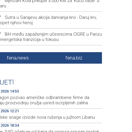
Mještani Kola prikupili 3.000 KM za 'Kuću nade' u
1
aru
Sutra u Sarajevu akcija darivanja krvi - Daruj krv,
7
opet njihov heroj
BiH među zapaženijim učesnicima CIGRE u Parizu
7
i energetska tranzicija u fokusu
Pezer već sutra nastupa u kvalifikacijama, vjeruje
8
 i navečer biti u finalu EP-a u Birminghamu
fena.news
fena.biz
Ballian: Neopravdana sječa stabala a grad zbog
6
a drveća sve topliji
IJET
|
FBiH nema objedinjene podatke o povučenom i
9
enom mesu, prekršaji utvrđeni u 40 kontrola
.2026 14:53
agon pozvao američke odbrambene firme da
ju proizvodnju oružja usred iscrpljenih zaliha
.2026 12:21
elske snage izvode nova rušenja u južnom Libanu
.2026 18:34
e: SAD očekuje od Irana da osigura siguran protok