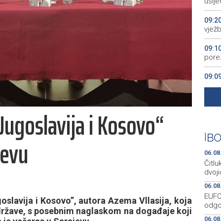
uslj
09:2
vježb
09:1
pore
09:0
(VID
09:0
Jugoslavija i Kosovo“
dalje
08:5
|
BO
jevu
do 4
06.08
Čitl
dvoj
06.08
EUFO
slavija i Kosovo”, autora Azema Vllasija, koja
odgo
države, s posebnim naglaskom na događaje koji
06.08