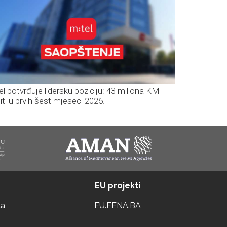
el potvrđuje lidersku poziciju: 43 miliona KM
iti u prvih šest mjeseci 2026.
EU projekti
ta
EU.FENA.BA