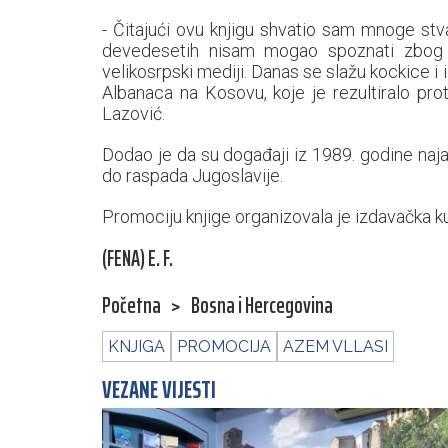
- Čitajući ovu knjigu shvatio sam mnoge st
devedesetih nisam mogao spoznati zbog me
velikosrpski mediji. Danas se slažu kockice i
Albanaca na Kosovu, koje je rezultiralo pr
Lazović.
Dodao je da su događaji iz 1989. godine najav
do raspada Jugoslavije.
Promociju knjige organizovala je izdavačka ku
(FENA) E. F.
Početna
>
Bosna i Hercegovina
KNJIGA
PROMOCIJA
AZEM VLLASI
VEZANE VIJESTI