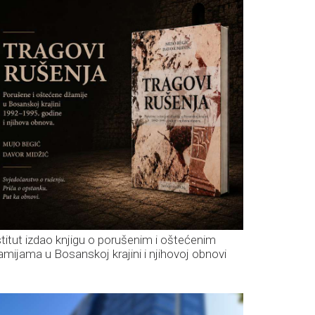
stitut izdao knjigu o porušenim i oštećenim
amijama u Bosanskoj krajini i njihovoj obnovi