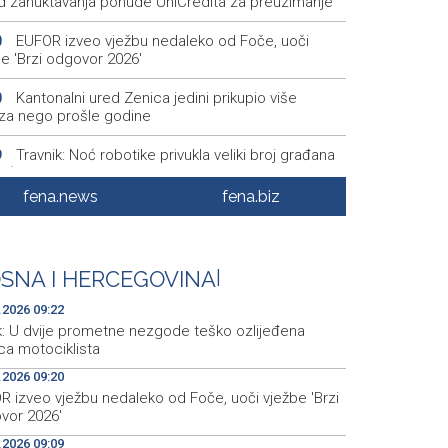
ed zahuktavanja ponude UniCredita za preuzimanje
EUFOR izveo vježbu nedaleko od Foče, uoči
0
e 'Brzi odgovor 2026'
Kantonalni ured Zenica jedini prikupio više
0
za nego prošle godine
Travnik: Noć robotike privukla veliki broj građana
9
EO)
fena.news
fena.biz
Više požara zabilježeno u HNŽ-u, vatrogasci i
6
 na terenu kod Konjica
Danas u BiH sunčano i vruće, temperature od 34
9
SNA I HERCEGOVINA
|
1 stepen
.2026 09:22
uk: U dvije prometne nezgode teško ozlijeđena
ica motociklista
.2026 09:20
R izveo vježbu nedaleko od Foče, uoči vježbe 'Brzi
vor 2026'
.2026 09:09