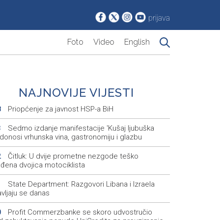
prijava
Foto
Video
English
NAJNOVIJE VIJESTI
Priopćenje za javnost HSP-a BiH
8
Sedmo izdanje manifestacije 'Kušaj ljubuška
3
 donosi vrhunska vina, gastronomiju i glazbu
Čitluk: U dvije prometne nezgode teško
2
jeđena dvojica motociklista
State Department: Razgovori Libana i Izraela
1
vljaju se danas
Profit Commerzbanke se skoro udvostručio
0