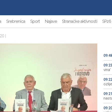
a
Srebrenica
Sport
Najave
Stranačke aktivnosti
SP26
20 |
09:4
09:2
vina'
09:2
ozli
09:2
nasta
09:2