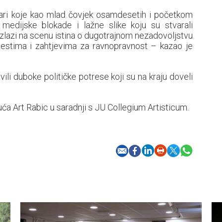
vari koje kao mlad čovjek osamdesetih i početkom
dijske blokade i lažne slike koju su stvarali
 izlazi na scenu istina o dugotrajnom nezadovoljstvu
otestima i zahtjevima za ravnopravnost – kazao je
ili duboke političke potrese koji su na kraju doveli
ća Art Rabic u saradnji s JU Collegium Artisticum.