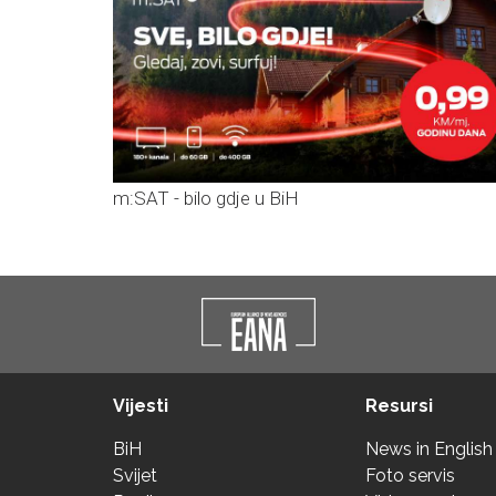
m:SAT - bilo gdje u BiH
Vijesti
Resursi
BiH
News in English
Svijet
Foto servis