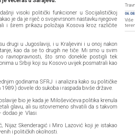
 je večeras u Sarajevu.
Travn
šnji visoki politički funkcioner u Socijalističkoj
06.08
takao je da je riječ o svojevrsnom nastavku njegove
Više 
li i širem prikazu položaja Kosova kroz različite
tere
 drugi u Jugoslaviji, i u Kraljevini i u onoj nakon
itanje, kao da se to drugih ne tiče. Mi smo u svim
vo ravnopravnosti, što smo donekle postigli tek
onima u Srbiji koji su Kosovo uvijek posmatrali kao
ljednjim godinama SFRJ i analizira kako su političke
1989.) dovele do sukoba i raspada bivše države.
avije bio je kada je Miloševićeva politika krenula
tali glavu, ali su istovremeno shvatili da s takvom
– dodao je Vlasi.
ć, Nijaz Skenderagić i Miro Lazović koji je istakao
nih i političkih okolnosti.