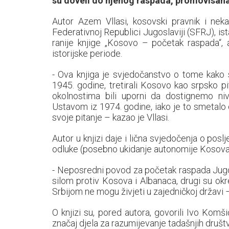
su doveli do njenog raspada, promovisana
Autor Azem Vllasi, kosovski pravnik i nekada
Federativnoj Republici Jugoslaviji (SFRJ), is
ranije knjige „Kosovo – početak raspada“, a
istorijske periode.
- Ova knjiga je svjedočanstvo o tome kako su
1945. godine, tretirali Kosovo kao srpsko p
okolnostima bili uporni da dostignemo ni
Ustavom iz 1974. godine, iako je to smetalo 
svoje pitanje – kazao je Vllasi.
Autor u knjizi daje i lična svjedočenja o pos
odluke (posebno ukidanje autonomije Kosova 
- Neposredni povod za početak raspada Jugosl
silom protiv Kosova i Albanaca, drugi su okre
Srbijom ne mogu živjeti u zajedničkoj državi 
O knjizi su, pored autora, govorili Ivo Komši
značaj djela za razumijevanje tadašnjih društve