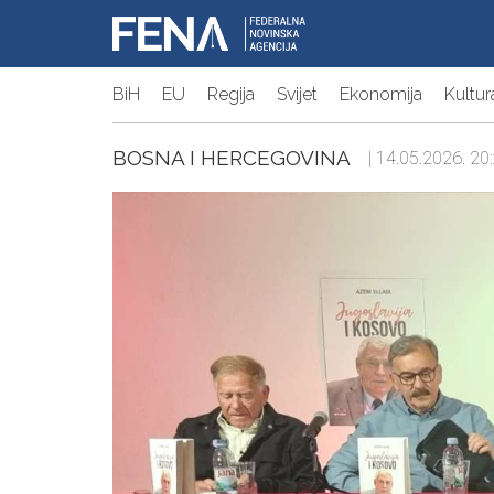
BiH
EU
Regija
Svijet
Ekonomija
Kultur
BOSNA I HERCEGOVINA
| 14.05.2026. 20: