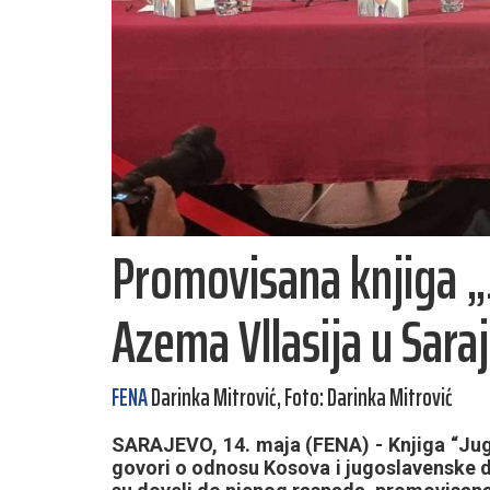
Promovisana knjiga „
Azema Vllasija u Sara
FENA
Darinka Mitrović, Foto: Darinka Mitrović
SARAJEVO, 14. maja (FENA) - Knjiga “Jugo
govori o odnosu Kosova i jugoslavenske 