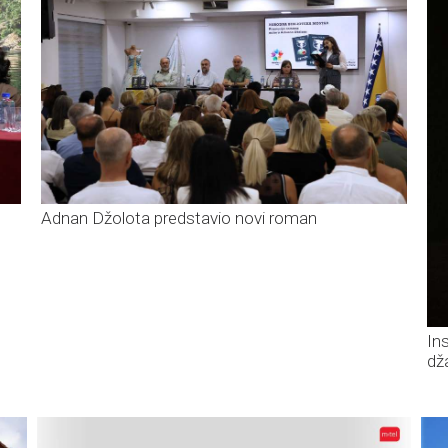
Adnan Džolota predstavio novi roman
In
dž