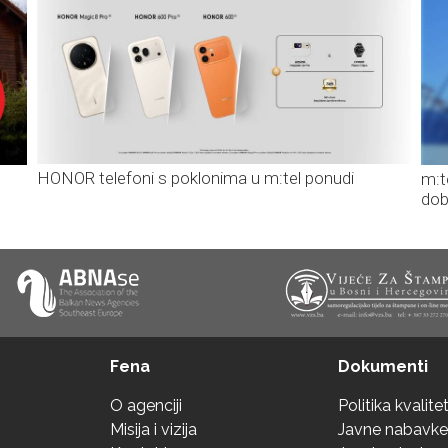
HONOR telefoni s poklonima u m:tel ponudi
m:t
dob
Fena
Dokumenti
O agenciji
Politika kvalite
Misija i vizija
Javne nabavke