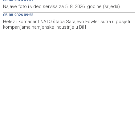
and Others in BiH institutions on August 7
Najave foto i video servisa za 5. 8. 2026. godine (srijeda)
'Šetnica kulture' nastavljena modnom revijom i
19:12
05.08.2026 09:23
predstavljanjem kozmetike
Helez i komadant NATO štaba Sarajevo Fowler sutra u posjeti
kompanijama namjenske industrije u BiH
Prosecutor's Office indicts former Court of BiH
19:05
employee for alleged embezzlement