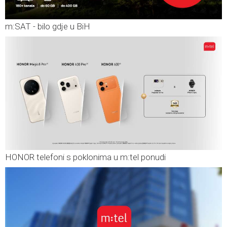
m:SAT - bilo gdje u BiH
HONOR telefoni s poklonima u m:tel ponudi