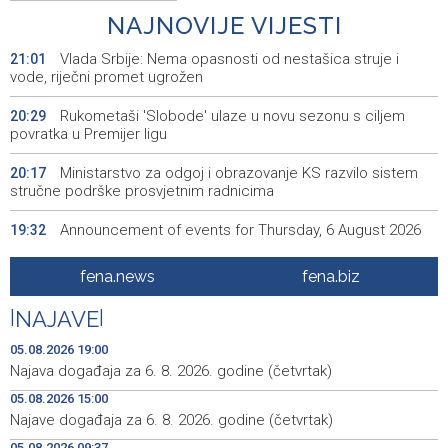
NAJNOVIJE VIJESTI
Vlada Srbije: Nema opasnosti od nestašica struje i
21:01
vode, riječni promet ugrožen
Rukometaši 'Slobode' ulaze u novu sezonu s ciljem
20:29
povratka u Premijer ligu
Ministarstvo za odgoj i obrazovanje KS razvilo sistem
20:17
stručne podrške prosvjetnim radnicima
Announcement of events for Thursday, 6 August 2026
19:32
Rise in electric scooter injuries among children; Biloš:
19:26
fena.news
fena.biz
Head and facial injuries most common
|
NAJAVE
|
Ministarstvo saobraćaja KS: Uskoro javna nabavka za
19:25
obnovu mosta u ulici Ive Andrića
05.08.2026 19:00
Najava događaja za 6. 8. 2026. godine (četvrtak)
Pomozi.ba pomaže Gazi - Od početka 2026. podijeljeno
19:15
05.08.2026 15:00
40.000 toplih obroka, u augustu nove aktivnosti
Najave događaja za 6. 8. 2026. godine (četvrtak)
Conference on representation of constituent peoples
19:12
05.08.2026 09:37