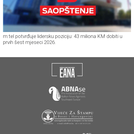
m:tel potvrđuje lidersku poziciju: 43 miliona KM dobiti u
prvih šest mjeseci 2026.