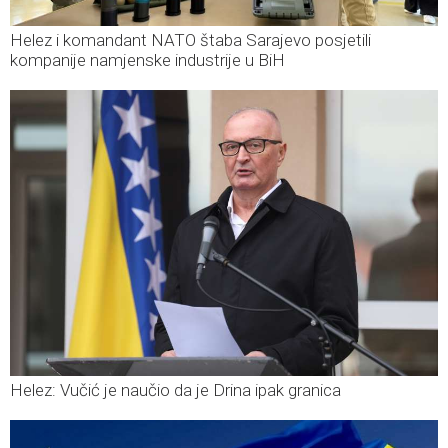
Helez i komandant NATO štaba Sarajevo posjetili
kompanije namjenske industrije u BiH
Helez: Vučić je naučio da je Drina ipak granica