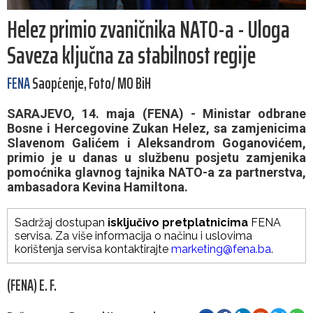
Helez primio zvaničnika NATO-a - Uloga
Saveza ključna za stabilnost regije
FENA
Saopćenje, Foto/ MO BiH
SARAJEVO, 14. maja (FENA) - Ministar odbrane
Bosne i Hercegovine Zukan Helez, sa zamjenicima
Slavenom Galićem i Aleksandrom Goganovićem,
primio je u danas u službenu posjetu zamjenika
pomoćnika glavnog tajnika NATO-a za partnerstva,
ambasadora Kevina Hamiltona.
Sadržaj dostupan
isključivo pretplatnicima
FENA
servisa. Za više informacija o načinu i uslovima
korištenja servisa kontaktirajte
marketing@fena.ba
.
(FENA) E. F.