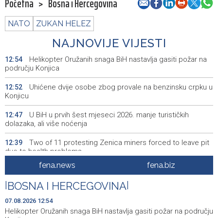
Početna
>
Bosna i Hercegovina
NATO
ZUKAN HELEZ
NAJNOVIJE VIJESTI
Helikopter Oružanih snaga BiH nastavlja gasiti požar na
12:54
području Konjica
Uhićene dvije osobe zbog provale na benzinsku crpku u
12:52
Konjicu
U BiH u prvih šest mjeseci 2026. manje turističkih
12:47
dolazaka, ali više noćenja
Two of 11 protesting Zenica miners forced to leave pit
12:39
due to health problems
fena.news
fena.biz
Saopćenje za javnost Republikanci BiH
12:39
|
BOSNA I HERCEGOVINA
|
Investicije u BiH u 2025. porasle za 5,36 posto, na 9,44
12:32
milijarde KM
07.08.2026 12:54
Helikopter Oružanih snaga BiH nastavlja gasiti požar na području
Dvojici rudara pozlilo u jami Raspotočje, jedan prebačen
12:30