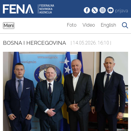
prijava
Foto
Video
English
Meni
BOSNA I HERCEGOVINA
| 14.05.2026. 16:10 |