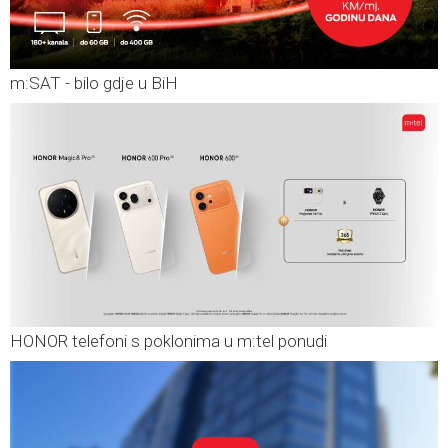
m:SAT - bilo gdje u BiH
HONOR telefoni s poklonima u m:tel ponudi