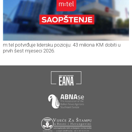
m:tel potvrđuje lidersku poziciju: 43 miliona KM dobiti u
prvih šest mjeseci 2026.