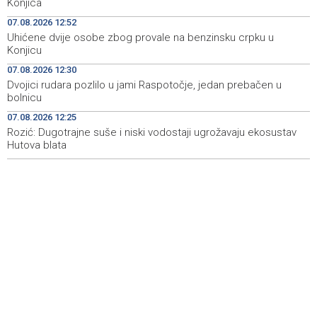
Konjica
u bolnicu
07.08.2026 12:52
Uhićene dvije osobe zbog provale na benzinsku crpku u
Rozić: Dugotrajne suše i niski vodostaji ugrožavaju
12:25
Konjicu
ekosustav Hutova blata
07.08.2026 12:30
Public transportation changes in Sarajevo today due to
12:23
Dvojici rudara pozlilo u jami Raspotočje, jedan prebačen u
football match at Grbavica Stadium
bolnicu
07.08.2026 12:25
Brodski promet kroz Hormuški moreuz i dalje je ozbiljno
12:17
poremećen
Rozić: Dugotrajne suše i niski vodostaji ugrožavaju ekosustav
Hutova blata