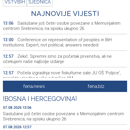
VSTVBIH
SJEDNICA
NAJNOVIJE VIJESTI
Saslušane još četiri osobe povezane s Memorijalnim
13:06
centrom Srebrenica, na spisku ukupno 26
Conference on representation of peoples in BiH
13:00
institutions: Expert, not political, answers needed
Zekić: Spremni smo za početak prvenstva, ali ne
12:57
očekujem naše najbolje izdanje
Počela izgradnja nove fiskulturne sale JU OŠ 'Poljice',
12:57
projekta vrijednog više od milion KM
fena.news
fena.biz
Helikopter Oružanih snaga BiH nastavlja gasiti požar na
12:54
području Konjica
|
BOSNA I HERCEGOVINA
|
Uhićene dvije osobe zbog provale na benzinsku crpku u
12:52
07.08.2026 13:06
Konjicu
Saslušane još četiri osobe povezane s Memorijalnim centrom
Srebrenica, na spisku ukupno 26
U BiH u prvih šest mjeseci 2026. manje turističkih
12:47
07.08.2026 12:57
dolazaka, ali više noćenja