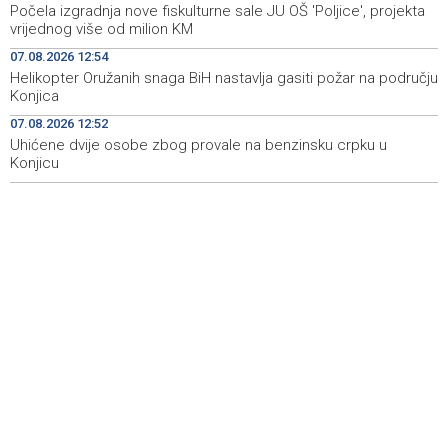
Počela izgradnja nove fiskulturne sale JU OŠ 'Poljice', projekta
vrijednog više od milion KM
Two of 11 protesting Zenica miners forced to leave pit
12:39
due to health problems
07.08.2026 12:54
Helikopter Oružanih snaga BiH nastavlja gasiti požar na području
Saopćenje za javnost Republikanci BiH
12:39
Konjica
07.08.2026 12:52
Investicije u BiH u 2025. porasle za 5,36 posto, na 9,44
12:32
milijarde KM
Uhićene dvije osobe zbog provale na benzinsku crpku u
Konjicu