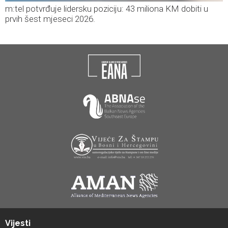
m:tel potvrđuje lidersku poziciju: 43 miliona KM dobiti u
prvih šest mjeseci 2026.
Vijesti