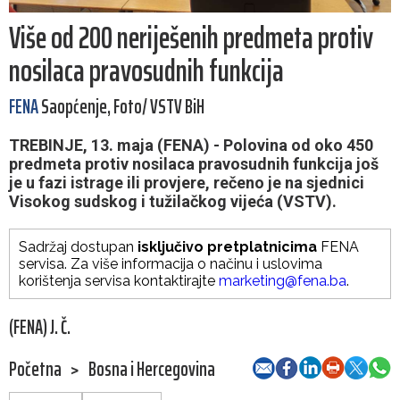
Više od 200 neriješenih predmeta protiv
nosilaca pravosudnih funkcija
FENA
Saopćenje, Foto/ VSTV BiH
TREBINJE, 13. maja (FENA) - Polovina od oko 450
predmeta protiv nosilaca pravosudnih funkcija još
je u fazi istrage ili provjere, rečeno je na sjednici
Visokog sudskog i tužilačkog vijeća (VSTV).
Sadržaj dostupan
isključivo pretplatnicima
FENA
servisa. Za više informacija o načinu i uslovima
korištenja servisa kontaktirajte
marketing@fena.ba
.
(FENA) J. Č.
Početna
>
Bosna i Hercegovina