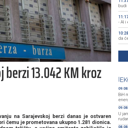
11:3
budi 
11:1
- AI 
10:2
da će
10:1
manjk
j berzi 13.042 KM kroz
10:0
uništ
|
EK
10:0
Pirot
09.08
BiH 
energ
09.08
U jam
nju na Sarajevskoj berzi danas je ostvaren
ruda
pri čemu je prometovana ukupno 1.281 dionica.
08.08