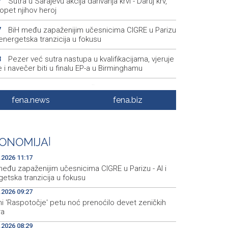
Sutra u Sarajevu akcija darivanja krvi - Daruj krv,
7
opet njihov heroj
BiH među zapaženijim učesnicima CIGRE u Parizu
7
i energetska tranzicija u fokusu
Pezer već sutra nastupa u kvalifikacijama, vjeruje
8
 i navečer biti u finalu EP-a u Birminghamu
Ballian: Neopravdana sječa stabala a grad zbog
6
a drveća sve topliji
fena.news
fena.biz
FBiH nema objedinjene podatke o povučenom i
9
enom mesu, prekršaji utvrđeni u 40 kontrola
ONOMIJA
|
Marija Šerifović pred više hiljada posjetitelja na
3
i zatvorila 'Dane dijaspore 2026' u Travniku
.2026 11:17
među zapaženijim učesnicima CIGRE u Parizu - AI i
etska tranzicija u fokusu
.2026 09:27
i 'Raspotočje' petu noć prenoćilo devet zeničkih
ra
.2026 08:29