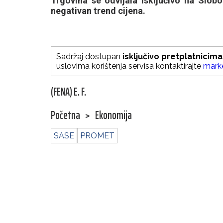
Trgovina se odvijala isključivo na Slobo
negativan trend cijena.
Sadržaj dostupan
isključivo pretplatnicima
uslovima korištenja servisa kontaktirajte
mark
(FENA) E. F.
Početna
>
Ekonomija
SASE
PROMET