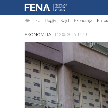
BiH
EU
Regija
Svijet
Ekonomija
Kultur
EKONOMIJA
| 13.05.2026. 14:49 |