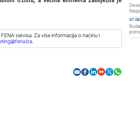
dnom tržištu, a većina emitenta zabilježila je
Deset
Rasp
07.08
Rudar
pono
FENA servisa. Za više informacija o načinu i
eting@fena.ba
.