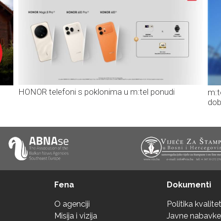
HONOR telefoni s poklonima u m:tel ponudi
m:t
dob
Fena
Dokumenti
O agenciji
Politika kvalite
Misija i vizija
Javne nabavke