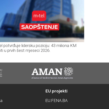
el potvrđuje lidersku poziciju: 43 miliona KM
iti u prvih šest mjeseci 2026.
EU projekti
ta
EU.FENA.BA