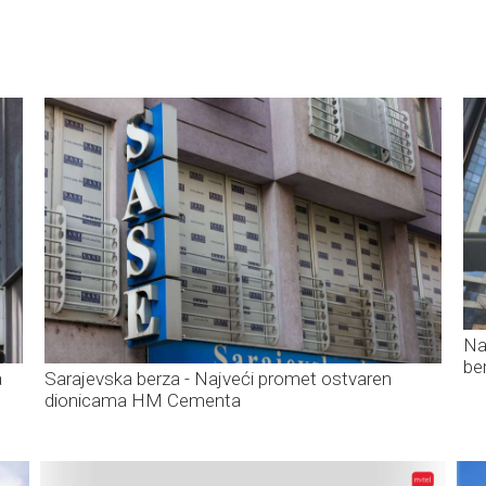
Na
be
a
Sarajevska berza - Najveći promet ostvaren
dionicama HM Cementa