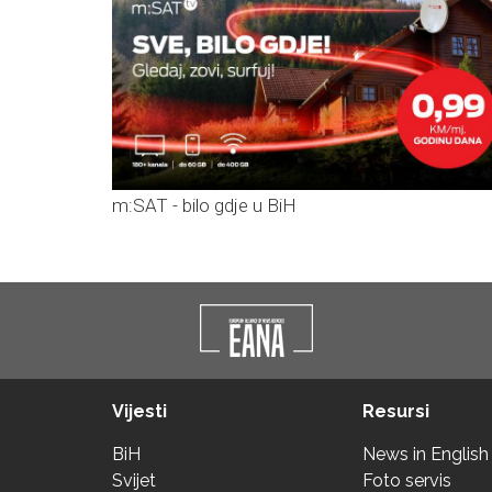
m:SAT - bilo gdje u BiH
Vijesti
Resursi
BiH
News in English
Svijet
Foto servis