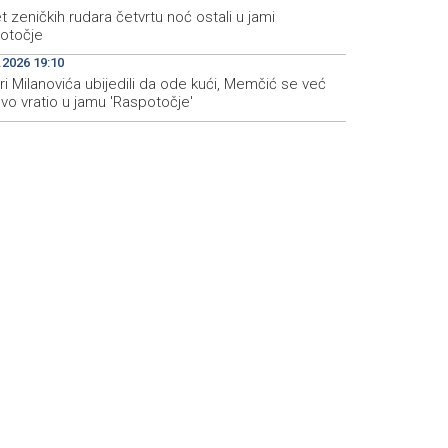
 zeničkih rudara četvrtu noć ostali u jami
otočje
.2026 19:10
i Milanovića ubijedili da ode kući, Memčić se već
vo vratio u jamu 'Raspotočje'