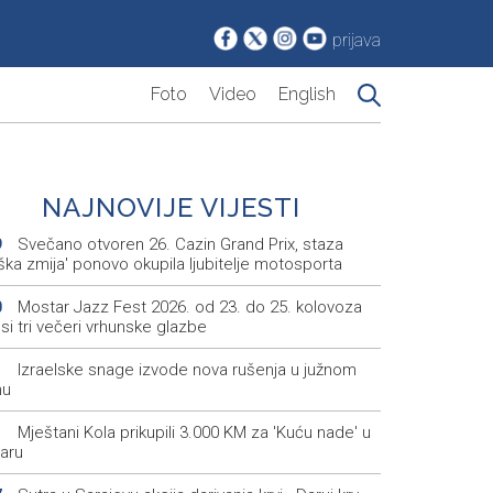
prijava
Foto
Video
English
NAJNOVIJE VIJESTI
Svečano otvoren 26. Cazin Grand Prix, staza
9
iška zmija' ponovo okupila ljubitelje motosporta
Mostar Jazz Fest 2026. od 23. do 25. kolovoza
0
i tri večeri vrhunske glazbe
Izraelske snage izvode nova rušenja u južnom
1
nu
Mještani Kola prikupili 3.000 KM za 'Kuću nade' u
1
aru