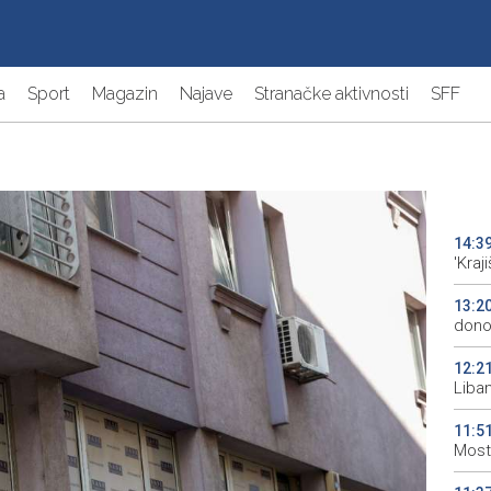
a
Sport
Magazin
Najave
Stranačke aktivnosti
SFF
14:3
'Kraj
13:2
donos
12:2
Liba
11:5
Most