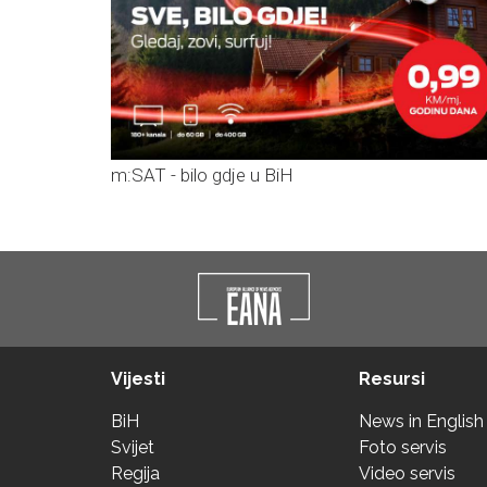
m:SAT - bilo gdje u BiH
Vijesti
Resursi
BiH
News in English
Svijet
Foto servis
Regija
Video servis