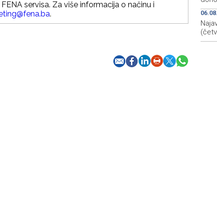
FENA servisa. Za više informacija o načinu i
eting@fena.ba
.
06.08
Najav
(četv