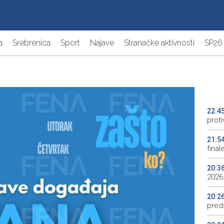
a
Srebrenica
Sport
Najave
Stranačke aktivnosti
SP26
22:4
proti
21:5
final
20:3
2026.
20:2
preds