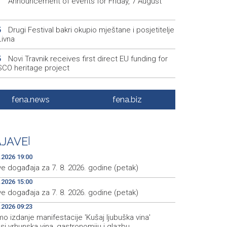
Announcement of events for Friday, 7 August
1
Drugi Festival bakri okupio mještane i posjetitelje
5
Livna
Novi Travnik receives first direct EU funding for
5
CO heritage project
Crishock: OHR maintains an open dialogue with
3
olitical stakeholders in BiH
fena.news
fena.biz
Velika nagrada Britanije ostaje u MotoGP
2
ndaru do 2028. godine
JAVE
|
Španska krajnja ljevica i desnica ujedinjene protiv
9
ka kao suorganizatora SP 2030.
.2026 19:00
ve događaja za 7. 8. 2026. godine (petak)
.2026 15:00
ve događaja za 7. 8. 2026. godine (petak)
.2026 09:23
 izdanje manifestacije 'Kušaj ljubuška vina'
i vrhunska vina, gastronomiju i glazbu