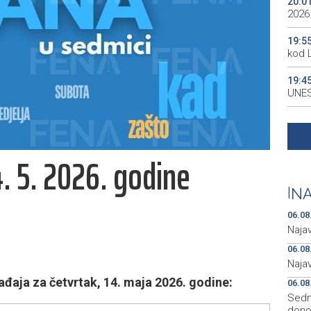
20:0
2026
19:5
kod 
19:4
UNES
19:3
all p
. 5. 2026. godine
19:3
kale
|
NA
19:2
Maro
06.08
Naja
06.08
Naja
aja za četvrtak, 14. maja 2026. godine:
06.08
Sedmo
donos