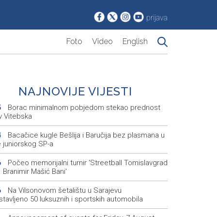
prijava
Foto
Video
English
NAJNOVIJE VIJESTI
Borac minimalnom pobjedom stekao prednost
5
v Vitebska
Bacačice kugle Bešlija i Baručija bez plasmana u
4
e juniorskog SP-a
Počeo memorijalni turnir 'Streetball Tomislavgrad
6
 Branimir Mašić Bani'
Na Vilsonovom šetalištu u Sarajevu
6
tavljeno 50 luksuznih i sportskih automobila