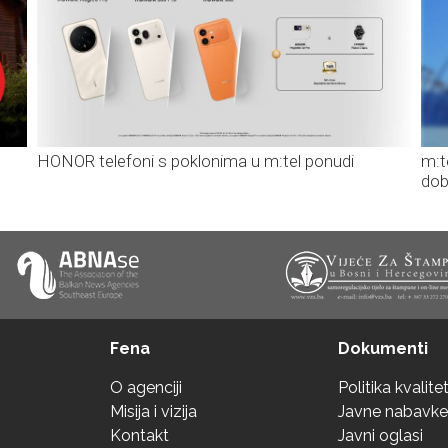
HONOR telefoni s poklonima u m:tel ponudi
m:t
dob
Fena
Dokumenti
O agenciji
Politika kvalite
Misija i vizija
Javne nabavke
Kontakt
Javni oglasi