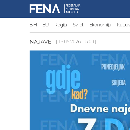
BiH
EU
Regija
Svijet
Ekonomija
Kultur
NAJAVE
| 13.05.2026. 15:00 |