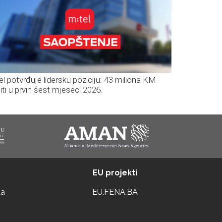
el potvrđuje lidersku poziciju: 43 miliona KM
iti u prvih šest mjeseci 2026.
EU projekti
ta
EU.FENA.BA