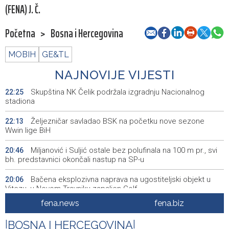
(FENA) J. Č.
Početna
>
Bosna i Hercegovina
MOBIH
GE&TL
NAJNOVIJE VIJESTI
Skupština NK Čelik podržala izgradnju Nacionalnog
22:25
stadiona
Željezničar savladao BSK na početku nove sezone
22:13
Wwin lige BiH
Miljanović i Suljić ostale bez polufinala na 100 m pr., svi
20:46
bh. predstavnici okončali nastup na SP-u
Bačena eksplozivna naprava na ugostiteljski objekt u
20:06
Vitezu, u Novom Travniku zapaljen Golf
fena.news
fena.biz
Galerija ULUPUBiH otvara novu izlagačku sezonu,
20:01
predstavlja novi izlagački program
|
BOSNA I HERCEGOVINA
|