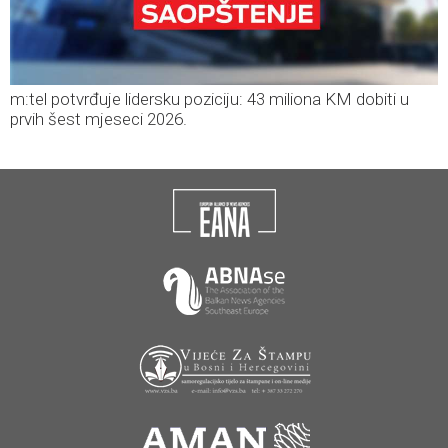
m:tel potvrđuje lidersku poziciju: 43 miliona KM dobiti u
prvih šest mjeseci 2026.