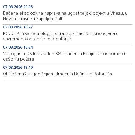
Faris Dževahirić novi nogometaš Veleža
19:44
07.08.2026 20:06
Bačena eksplozivna naprava na ugostiteljski objekt u Vitezu, u
Announcement of events for Saturday, 8 August 2026
19:21
Novom Travniku zapaljen Golf
07.08.2026 18:27
Rudari Milanovića ubijedili da ode kući, Memčić se već
19:10
KCUS: Klinika za urologiju s transplantacijom preseljena u
ponovo vratio u jamu 'Raspotočje'
savremeno opremljene prostorije
Sarajevo Film Festival presents Kinoscope and
19:03
07.08.2026 18:24
Kinoscope Surreal programs
Vatrogasci Civilne zaštite KS upućeni u Konjic kao ispomoć u
gašenju požara
Najave događaja za 8. 8. 2026. godine (subota)
19:00
07.08.2026 18:19
Obilježena 34. godišnjica stradanja Bošnjaka Botonjića