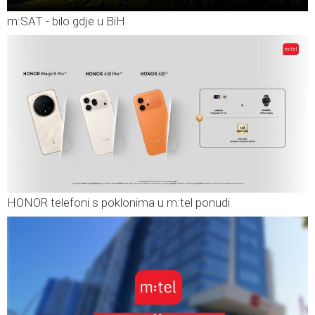
m:SAT - bilo gdje u BiH
HONOR telefoni s poklonima u m:tel ponudi