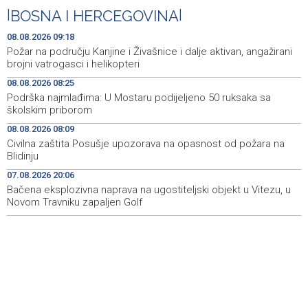
|
BOSNA I HERCEGOVINA
|
Duge kolone vozila na graničnim prelazim na izlazu iz
08:34
BiH
08.08.2026 09:18
Požar na području Kanjine i Živašnice i dalje aktivan, angažirani
Deset zeničkih rudara četvrtu noć ostali u jami
08:29
brojni vatrogasci i helikopteri
Raspotočje
08.08.2026 08:25
Podrška najmlađima: U Mostaru podijeljeno 50 ruksaka sa
Podrška najmlađima: U Mostaru podijeljeno 50 ruksaka
08:25
školskim priborom
sa školskim priborom
08.08.2026 08:09
Najave događaja za 8. 8. 2026. godine (subota)
08:25
Civilna zaštita Posušje upozorava na opasnost od požara na
Blidinju
Etnofest Didak čuva hercegovačku tradiciju kroz
08:20
07.08.2026 20:06
pjesmu, običaje i gastronomiju
Bačena eksplozivna naprava na ugostiteljski objekt u Vitezu, u
Novom Travniku zapaljen Golf