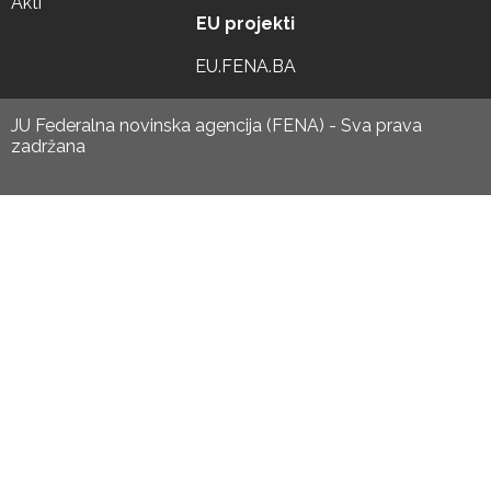
Akti
EU projekti
EU.FENA.BA
JU Federalna novinska agencija (FENA) - Sva prava
zadržana