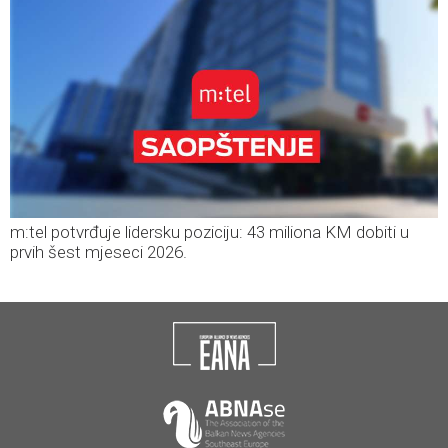
m:tel potvrđuje lidersku poziciju: 43 miliona KM dobiti u
prvih šest mjeseci 2026.