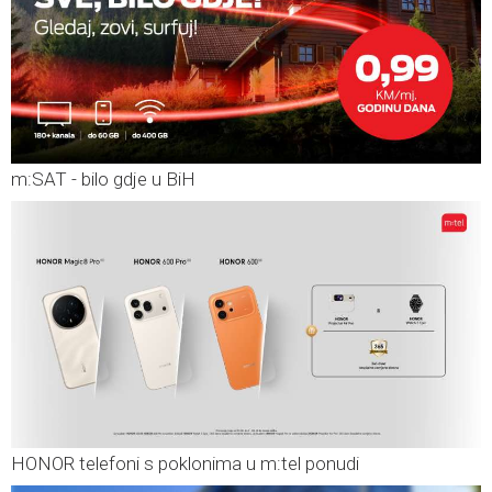
m:SAT - bilo gdje u BiH
HONOR telefoni s poklonima u m:tel ponudi