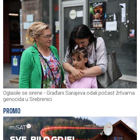
Oglasile se sirene - Građani Sarajeva odali počast žrtvama
genocida u Srebrenici
PROMO