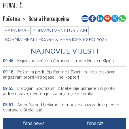
(FENA) J. Č.
Početna
>
Bosna i Hercegovina
SARAJEVO
ZDRAVSTVENI TURIZAM
BOSNIA HEALTHCARE & SERVICES EXPO 2026
NAJNOVIJE VIJESTI
Književno veče sa Admirom i Irmom Husić u Ključu
09:45
Požar na području Kanjine i Živašnice i dalje aktivan,
09:18
angažirani brojni vatrogasci i helikopteri
Erdogan: Sporazum iz Meke nije usmjeren ni protiv
08:55
jedne države, otvoren je i za prijateljske zemlje
Američki sud blokirao Trumpov plan izgradnje plesne
08:51
dvorane u Bijeloj kući
Danas sunčano, tokom dana umjeren porast noblake,
08:39
fena.news
fena.biz
praćen pljuskovima i grmljavinom