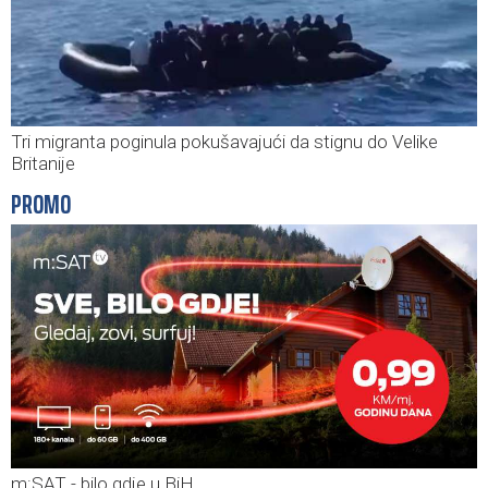
Tri migranta poginula pokušavajući da stignu do Velike
Britanije
PROMO
m:SAT - bilo gdje u BiH