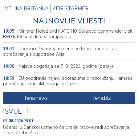
VELIKA BRITANIJA
KEIR STARMER
NAJNOVIJE VIJESTI
Minister Helez and NATO HQ Sarajevo commander visit
19:05
BiH defense industry companies
Učenici u Danskoj usmeno će braniti radove radi
19:01
sprečavanja zloupotrebe AI-ja
Najave događaja za 7. 8. 2026. godine (petak)
19:00
EU pozdravila najavu sporazuma o razoružanju Hamasa i
18:59
povlačenju izraelskih snaga iz Gaze
London podnio kandidaturu za Svjetsko prvenstvo u
18:47
fena.news
fena.biz
atletici 2029. godine
|
SVIJET
|
BiH granted citizenship to 43 individuals of special
18:31
national interest since 2023
06.08.2026 19:01
Učenici u Danskoj usmeno će braniti radove radi sprečavanja
Barcelona se uključila u utrku za Rodrija nakon zastoja u
18:19
zloupotrebe AI-ja
pregovorima s Real Madridom