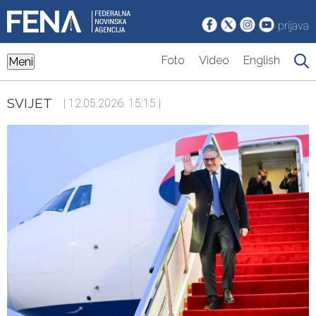
prijava
Foto
Video
English
Meni
SVIJET
| 12.05.2026. 15:15 |