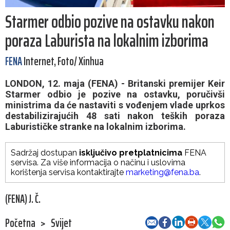
Starmer odbio pozive na ostavku nakon
poraza Laburista na lokalnim izborima
FENA
Internet, Foto/ Xinhua
LONDON, 12. maja (FENA) - Britanski premijer Keir
Starmer odbio je pozive na ostavku, poručivši
ministrima da će nastaviti s vođenjem vlade uprkos
destabilizirajućih 48 sati nakon teških poraza
Laburističke stranke na lokalnim izborima.
Sadržaj dostupan
isključivo pretplatnicima
FENA
servisa. Za više informacija o načinu i uslovima
korištenja servisa kontaktirajte
marketing@fena.ba
.
(FENA) J. Č.
Početna
>
Svijet