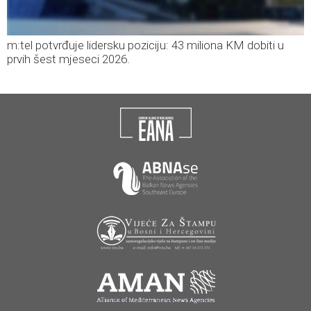
m:tel potvrđuje lidersku poziciju: 43 miliona KM dobiti u
prvih šest mjeseci 2026.