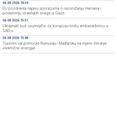
06.08.2026 18:59
EU pozdravila najavu sporazuma o razoružanju Hamasa i
Turistička zajednica Travnik unaprijedila infrastrukturu i
18:14
povlačenju izraelskih snaga iz Gaze
informativne sadržaje u središtu grada
06.08.2026 15:51
Crishock: OHR spreman na dijalog sa svim političkim
18:14
Ukrajinski sud osumnjičio za korupciju bivšu ambasadoricu u
akterima u BiH
SAD-u
06.08.2026 15:48
Soreca: Zahtjev za pristupanje SEPA-i važan korak BiH
18:01
na putu ka EU
Toplotni val primorao Rumuniju i Mađarsku na mjere štednje
električne energije