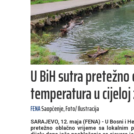
U BiH sutra pretežno 
temperatura u cijeloj 
FENA
Saopćenje, Foto/ Ilustracija
SARAJEVO, 12. maja (FENA) - U Bosni i He
pretežno oblačno vrijeme sa lokalnim 