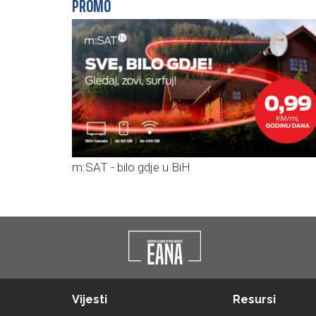
PROMO
m:SAT - bilo gdje u BiH
Vijesti
Resursi