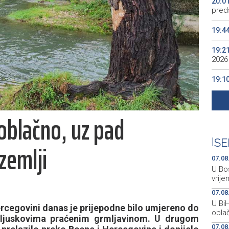
20:0
preds
19:4
19:2
2026
19:1
se v
19:0
oblačno, uz pad
Kino
19:0
|
SE
zemlji
07.08
U Bos
vrije
07.08
U Bi
rcegovini danas je prijepodne bilo umjereno do
oblač
pljuskovima praćenim grmljavinom. U drugom
07.08