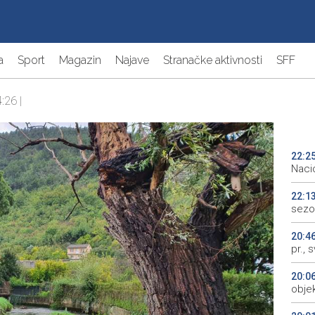
a
Sport
Magazin
Najave
Stranačke aktivnosti
SFF
:26 |
22:2
Naci
22:1
sezo
20:4
pr., 
20:0
objek