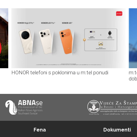
HONOR telefoni s poklonima u m:tel ponudi
m:t
dob
Fena
Dokumenti