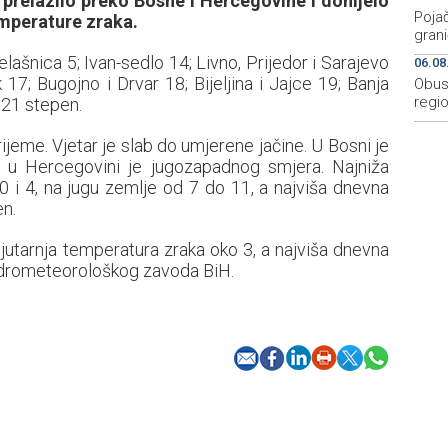
e prelazilo preko Bosne i Hercegovine i donijelo
Pojač
temperature zraka.
grani
lašnica 5; Ivan-sedlo 14; Livno, Prijedor i Sarajevo
06.08
17; Bugojno i Drvar 18; Bijeljina i Jajce 19; Banja
Obus
regio
 21 stepen.
jeme. Vjetar je slab do umjerene jačine. U Bosni je
 a u Hercegovini je jugozapadnog smjera. Najniža
 i 4, na jugu zemlje od 7 do 11, a najviša dnevna
en.
 jutarnja temperatura zraka oko 3, a najviša dnevna
hidrometeorološkog zavoda BiH.