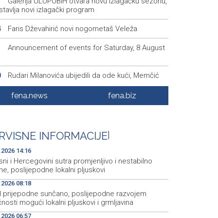
Galerija ULUPUBiH otvara novu izlagačku sezonu,
1
tavlja novi izlagački program
Faris Dževahirić novi nogometaš Veleža
4
Announcement of events for Saturday, 8 August
1
Rudari Milanovića ubijedili da ode kući, Memčić
0
eć ponovo vratio u jamu 'Raspotočje'
fena.news
fena.biz
Sarajevo Film Festival presents Kinoscope and
3
scope Surreal programs
Najave događaja za 8. 8. 2026. godine (subota)
0
RVISNE INFORMACIJE
|
.2026 14:16
ni i Hercegovini sutra promjenljivo i nestabilno
me, poslijepodne lokalni pljuskovi
.2026 08:18
H prijepodne sunčano, poslijepodne razvojem
nosti mogući lokalni pljuskovi i grmljavina
.2026 06:57