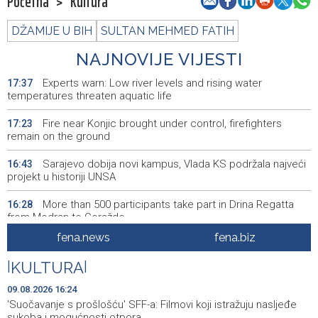
Početna
>
Kultura
DŽAMIJE U BIH
SULTAN MEHMED FATIH
NAJNOVIJE VIJESTI
Experts warn: Low river levels and rising water
17:37
temperatures threaten aquatic life
Fire near Konjic brought under control, firefighters
17:23
remain on the ground
Sarajevo dobija novi kampus, Vlada KS podržala najveći
16:43
projekt u historiji UNSA
More than 500 participants take part in Drina Regatta
16:28
from Modran to Goražde
fena.news
fena.biz
'Suočavanje s prošlošću' SFF-a: Filmovi koji istražuju
16:24
nasljeđe sukoba i mogućnosti otpora
|
KULTURA
|
Sarajevo Film Festival brings special Youth Program to
16:06
09.08.2026 16:24
Tuzla
'Suočavanje s prošlošću' SFF-a: Filmovi koji istražuju nasljeđe
sukoba i mogućnosti otpora