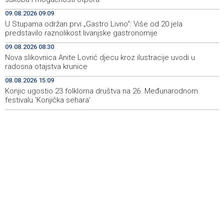
Posuški turnir 'Kamen, krš i maslina' potvrdio svoj ugled,
15:58
09.08.2026 09:09
Kukoč ponovno na Topali
U Stupama održan prvi „Gastro Livno“: Više od 20 jela
predstavilo raznolikost livanjske gastronomije
Priopćenje za javnost HDZ 1990
15:40
09.08.2026 08:30
Pentagon pozvao američke odbrambene firme da
14:53
Nova slikovnica Anite Lovrić djecu kroz ilustracije uvodi u
ubrzaju proizvodnju oružja usred iscrpljenih zaliha
radosna otajstva krunice
08.08.2026 15:09
Svečano otvoren 26. Cazin Grand Prix, staza 'Krajiška
14:39
zmija' ponovo okupila ljubitelje motosporta
Konjic ugostio 23 folklorna društva na 26. Međunarodnom
festivalu ‘Konjička sehara’