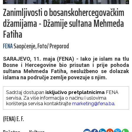
Zanimljivosti o bosanskohercegovačkim
džamijama - Džamije sultana Mehmeda
Fatiha
FENA
Saopćenje, Foto/ Preporod
SARAJEVO, 11. maja (FENA) - Iako je islam na tlu
Bosne i Hercegovine bio prisutan i prije pohoda
sultana Mehmeda Fatiha, neslužbeno se dolazak
islama na područje zemlje povezuje s njim.
Sadržaj dostupan
isključivo pretplatnicima
FENA
servisa. Za više informacija o načinu i uslovima
korištenja servisa kontaktirajte
marketing@fena.ba
.
(FENA) E. F.