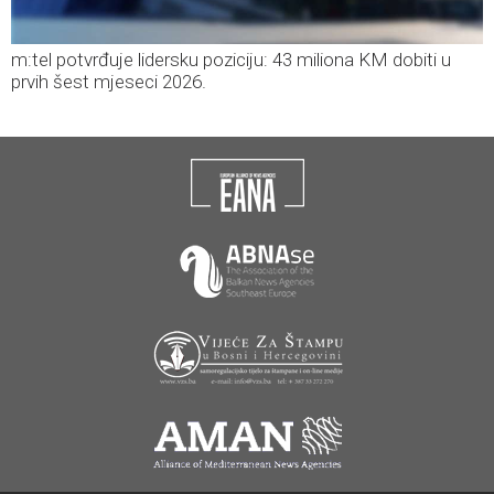
m:tel potvrđuje lidersku poziciju: 43 miliona KM dobiti u
prvih šest mjeseci 2026.