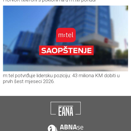
m:tel potvrđuje lidersku poziciju: 43 miliona KM dobiti u
prvih šest mjeseci 2026.