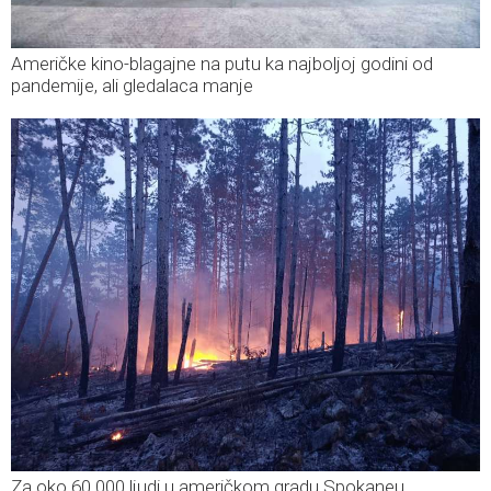
Američke kino-blagajne na putu ka najboljoj godini od
pandemije, ali gledalaca manje
Za oko 60.000 ljudi u američkom gradu Spokaneu