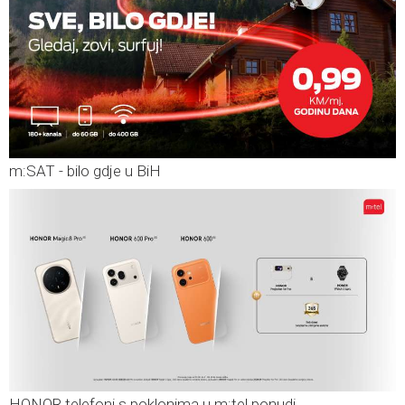
m:SAT - bilo gdje u BiH
HONOR telefoni s poklonima u m:tel ponudi