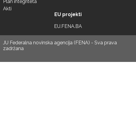
Plan integriteta
Akti
EU projekti
EU.FENA.BA
JU Federalna novinska agencija (FENA) - Sva prava
zadržana