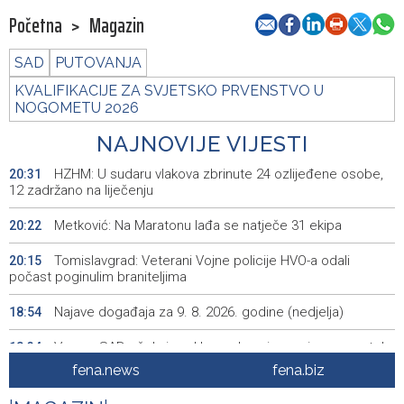
Početna
>
Magazin
SAD
PUTOVANJA
KVALIFIKACIJE ZA SVJETSKO PRVENSTVO U
NOGOMETU 2026
NAJNOVIJE VIJESTI
HZHM: U sudaru vlakova zbrinute 24 ozlijeđene osobe,
20:31
12 zadržano na liječenju
Metković: Na Maratonu lađa se natječe 31 ekipa
20:22
Tomislavgrad: Veterani Vojne policije HVO-a odali
20:15
počast poginulim braniteljima
Najave događaja za 9. 8. 2026. godine (nedjelja)
18:54
Vance: SAD očekuje od Irana da osigura siguran protok
18:34
nafte kroz Hormuški moreuz
fena.news
fena.biz
Iranski šef sigurnosti: Hormuški moreuz će ostati
18:21