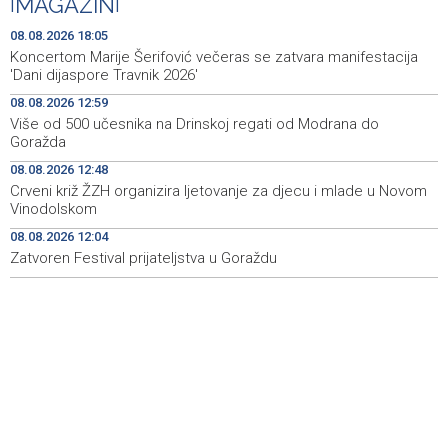
|
MAGAZIN
|
zatvoren dok SAD ne ispuni zahtjeve Teherana
08.08.2026 18:05
Iran 'vrlo blizu' dogovora s Omanom o novoj Hormuškoj
18:09
Koncertom Marije Šerifović večeras se zatvara manifestacija
brodskoj ruti
'Dani dijaspore Travnik 2026'
08.08.2026 12:59
Koncertom Marije Šerifović večeras se zatvara
18:05
Više od 500 učesnika na Drinskoj regati od Modrana do
manifestacija 'Dani dijaspore Travnik 2026'
Goražda
Kod mosta Brčko - Gunja pronađene kosti, vještaci
17:26
08.08.2026 12:48
sudske medicine utvrđuju porijeklo
Crveni križ ŽZH organizira ljetovanje za djecu i mlade u Novom
Vinodolskom
'Pekijada' u Varešu okupila 37 ekipa iz četiri države
17:15
08.08.2026 12:04
regiona
Zatvoren Festival prijateljstva u Goraždu