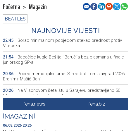
Početna
>
Magazin
BEATLES
NAJNOVIJE VIJESTI
Borac minimalnom pobjedom stekao prednost protiv
22:45
Vitebska
Bacačice kugle Bešlija i Baručija bez plasmana u finale
21:54
juniorskog SP-a
Počeo memorijalni turnir 'Streetball Tomislavgrad 2026.
20:36
Branimir Mašić Bani'
Na Vilsonovom šetalištu u Sarajevu predstavljeno 50
20:26
luksuznih i sportskih automobila
fena.news
fena.biz
Announcement of events for Friday, 7 August 2026
20:01
|
MAGAZIN
|
Drugi Festival bakri okupio mještane i posjetitelje kod
19:55
Livna
06.08.2026 20:26