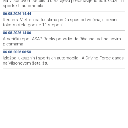
Na Vilsonovom šetalištu u Sarajevu predstavljeno 50 luksuznih i
Novi Travnik receives first direct EU funding for UNESCO
19:45
sportskih automobila
heritage project
06.08.2026 14:44
Reuters: Vjetrenica turistima pruža spas od vrućina, u pećini
Crishock: OHR maintains an open dialogue with all
19:33
tokom cijele godine 11 stepeni
political stakeholders in BiH
06.08.2026 14:06
Velika nagrada Britanije ostaje u MotoGP kalendaru do
19:32
Američki reper A$AP Rocky potvrdio da Rihanna radi na novim
2028. godine
pjesmama
06.08.2026 06:50
Španska krajnja ljevica i desnica ujedinjene protiv
19:29
Maroka kao suorganizatora SP 2030.
Izložba luksuznih i sportskih automobila - A Driving Force danas
na Vilsonovom šetalištu