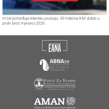
m:tel potvrđuje lidersku poziciju: 43 miliona KM dobiti u
prvih šest mjeseci 2026.