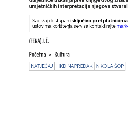
obljetnice tiskanja prve knjige ovog znač
umjetničkih interpretacija njegova stvaral
Sadržaj dostupan
isključivo pretplatnicima
uslovima korištenja servisa kontaktirajte
mark
(FENA) J. Č.
Početna
>
Kultura
NATJEČAJ
HKD NAPREDAK
NIKOLA ŠOP