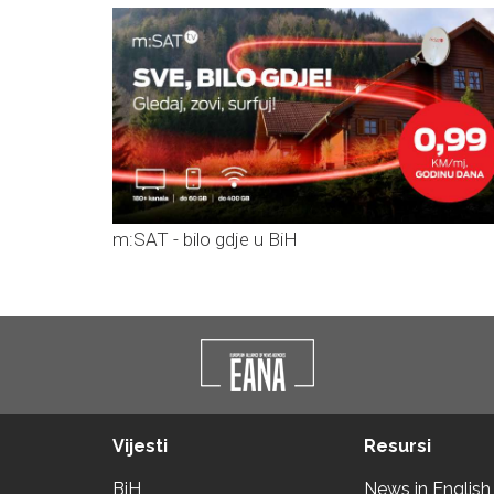
m:SAT - bilo gdje u BiH
Vijesti
Resursi
BiH
News in English