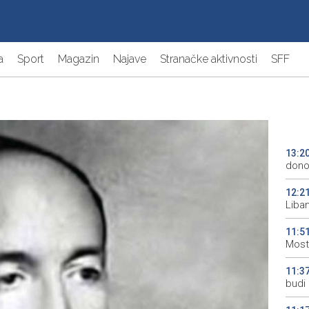
a
Sport
Magazin
Najave
Stranačke aktivnosti
SFF
13:2
donos
12:2
Liba
11:5
Most
11:3
budi 