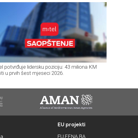
el potvrđuje lidersku poziciju: 43 miliona KM
iti u prvih šest mjeseci 2026.
EU projekti
ta
EU.FENA.BA