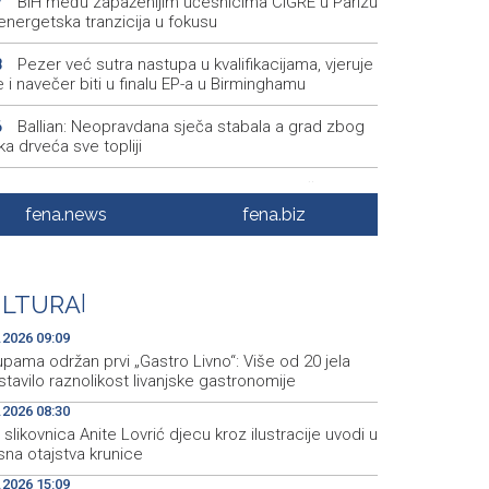
BiH među zapaženijim učesnicima CIGRE u Parizu
7
i energetska tranzicija u fokusu
Pezer već sutra nastupa u kvalifikacijama, vjeruje
8
 i navečer biti u finalu EP-a u Birminghamu
Ballian: Neopravdana sječa stabala a grad zbog
6
a drveća sve topliji
FBiH nema objedinjene podatke o povučenom i
9
enom mesu, prekršaji utvrđeni u 40 kontrola
fena.news
fena.biz
Marija Šerifović pred više hiljada posjetitelja na
3
i zatvorila 'Dane dijaspore 2026' u Travniku
ULTURA
|
Kušljugić: Sprječavanje dehidracije i pregrijavanja
8
ni za očuvanje zdravlja srca tokom vrućina
.2026 09:09
pama održan prvi „Gastro Livno“: Više od 20 jela
tavilo raznolikost livanjske gastronomije
.2026 08:30
slikovnica Anite Lovrić djecu kroz ilustracije uvodi u
sna otajstva krunice
.2026 15:09