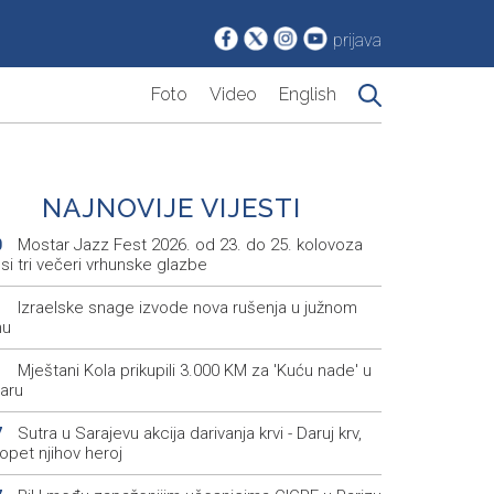
prijava
Foto
Video
English
NAJNOVIJE VIJESTI
Mostar Jazz Fest 2026. od 23. do 25. kolovoza
0
i tri večeri vrhunske glazbe
Izraelske snage izvode nova rušenja u južnom
1
nu
Mještani Kola prikupili 3.000 KM za 'Kuću nade' u
1
aru
Sutra u Sarajevu akcija darivanja krvi - Daruj krv,
7
opet njihov heroj