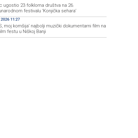
c ugostio 23 folklorna društva na 26.
narodnom festivalu ‘Konjička sehara’
.2026 11:27
S, moj komšija' najbolji muzički dokumentarni film na
film festu u Niškoj Banji