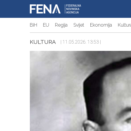
BiH
EU
Regija
Svijet
Ekonomija
Kultur
KULTURA
| 11.05.2026. 13:53 |