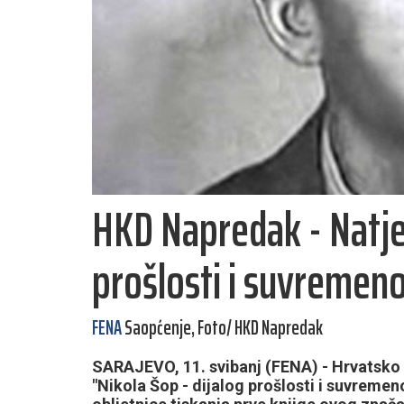
HKD Napredak - Natječ
prošlosti i suvremeno
FENA
Saopćenje, Foto/ HKD Napredak
SARAJEVO, 11. svibanj (FENA) - Hrvatsko 
"Nikola Šop - dijalog prošlosti i suvrem