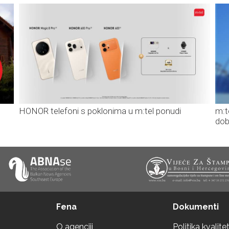
HONOR telefoni s poklonima u m:tel ponudi
m:t
dob
Fena
Dokumenti
O agenciji
Politika kvalite