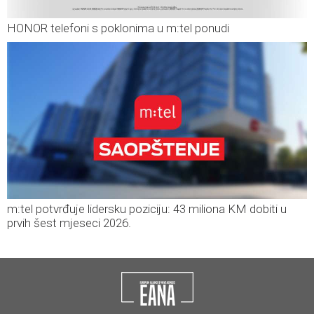
HONOR telefoni s poklonima u m:tel ponudi
m:tel potvrđuje lidersku poziciju: 43 miliona KM dobiti u
prvih šest mjeseci 2026.