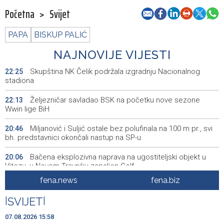
Početna
>
Svijet
PAPA
BISKUP PALIĆ
NAJNOVIJE VIJESTI
Skupština NK Čelik podržala izgradnju Nacionalnog
22:25
stadiona
Željezničar savladao BSK na početku nove sezone
22:13
Wwin lige BiH
Miljanović i Suljić ostale bez polufinala na 100 m pr., svi
20:46
bh. predstavnici okončali nastup na SP-u
Bačena eksplozivna naprava na ugostiteljski objekt u
20:06
Vitezu, u Novom Travniku zapaljen Golf
fena.news
fena.biz
Galerija ULUPUBiH otvara novu izlagačku sezonu,
20:01
predstavlja novi izlagački program
|
SVIJET
|
Faris Dževahirić novi nogometaš Veleža
19:44
07.08.2026 15:58