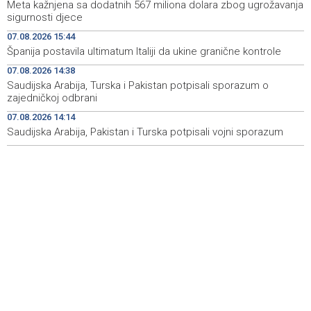
Meta kažnjena sa dodatnih 567 miliona dolara zbog ugrožavanja
Announcement of events for Saturday, 8 August 2026
19:21
sigurnosti djece
07.08.2026 15:44
Rudari Milanovića ubijedili da ode kući, Memčić se već
19:10
Španija postavila ultimatum Italiji da ukine granične kontrole
ponovo vratio u jamu 'Raspotočje'
07.08.2026 14:38
Sarajevo Film Festival presents Kinoscope and
19:03
Saudijska Arabija, Turska i Pakistan potpisali sporazum o
Kinoscope Surreal programs
zajedničkoj odbrani
07.08.2026 14:14
Najave događaja za 8. 8. 2026. godine (subota)
19:00
Saudijska Arabija, Pakistan i Turska potpisali vojni sporazum