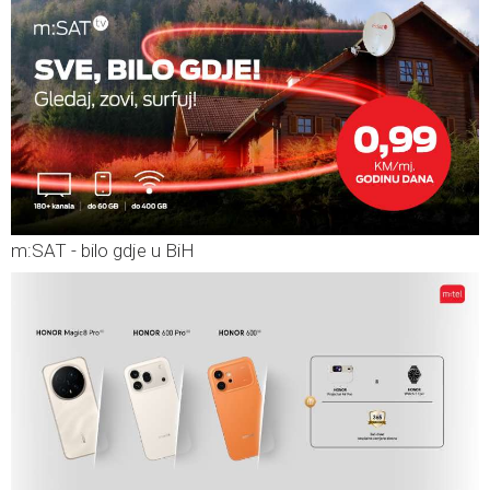
m:SAT - bilo gdje u BiH