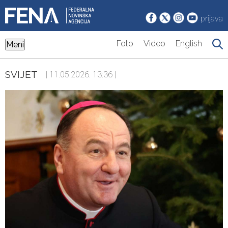
prijava
Foto
Video
English
Meni
SVIJET
| 11.05.2026. 13:36 |