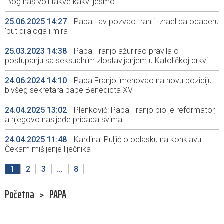
'Bog nas voli takve kakvi jesmo'
25.06.2025 14:27
Papa Lav pozvao Iran i Izrael da odaberu
'put dijaloga i mira'
25.03.2023 14:38
Papa Franjo ažurirao pravila o
postupanju sa seksualnim zlostavljanjem u Katoličkoj crkvi
24.06.2024 14:10
Papa Franjo imenovao na novu poziciju
bivšeg sekretara pape Benedicta XVI
24.04.2025 13:02
Plenković: Papa Franjo bio je reformator,
a njegovo nasljeđe pripada svima
24.04.2025 11:48
Kardinal Puljić o odlasku na konklavu:
Čekam mišljenje liječnika
1
2
3
...
8
Početna
>
PAPA