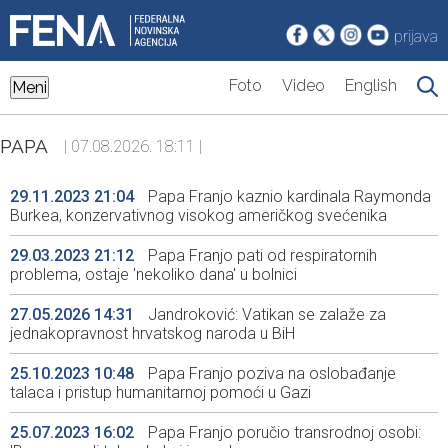
prijava
Foto
Video
English
Meni
PAPA
| 07.08.2026. 18:11 |
29.11.2023 21:04
Papa Franjo kaznio kardinala Raymonda
Burkea, konzervativnog visokog američkog svećenika
29.03.2023 21:12
Papa Franjo pati od respiratornih
problema, ostaje 'nekoliko dana' u bolnici
27.05.2026 14:31
Jandroković: Vatikan se zalaže za
jednakopravnost hrvatskog naroda u BiH
25.10.2023 10:48
Papa Franjo poziva na oslobađanje
talaca i pristup humanitarnoj pomoći u Gazi
25.07.2023 16:02
Papa Franjo poručio transrodnoj osobi: