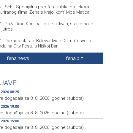
SFF - Specijalna predfestivalska projekcija
5
uriranog filma 'Žena s krajolikom' Ivice Matića
Požar kod Konjica i dalje aktivan, stanje bolje
7
 jutros
Dokumentarac 'Bulevar Ivice Osima' osvojio
7
du na City Festu u Niškoj Banji
Konjic ugostio 23 folklorna društva na 26.
9
fena.news
fena.biz
narodnom festivalu ‘Konjička sehara’
Vozači u HBŽ-u pozvani na oprez zbog divljih
5
a na cestama
JAVE
|
.2026 08:25
ve događaja za 8. 8. 2026. godine (subota)
.2026 19:00
ve događaja za 8. 8. 2026. godine (subota)
.2026 15:00
ve događaja za 8. 8. 2026. godine (subota)