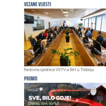
VEZANE VIJESTI
Redovna sjednica VSTV-a BiH u Trebinju
PROMO