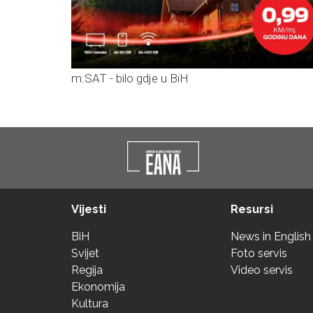
m:SAT - bilo gdje u BiH
Vijesti
Resursi
BiH
News in English
Svijet
Foto servis
Regija
Video servis
Ekonomija
Kultura