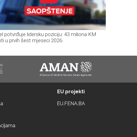
el potvrđuje lidersku poziciju: 43 miliona KM
iti u prvih šest mjeseci 2026.
EU projekti
ta
EU.FENA.BA
acijama
a