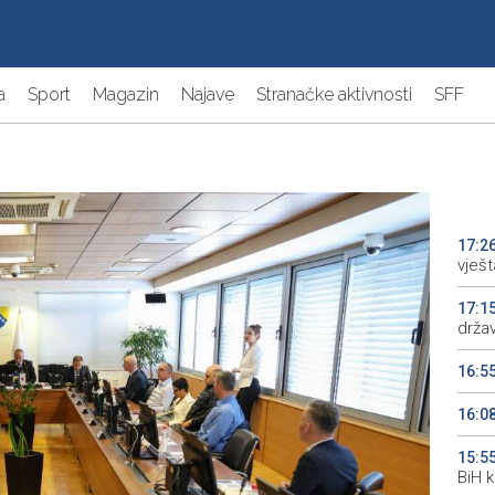
a
Sport
Magazin
Najave
Stranačke aktivnosti
SFF
17:2
vješt
17:1
drža
16:5
16:0
15:5
BiH 