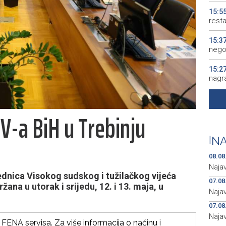
15:5
resta
15:3
nego
15:2
nagra
15:0
Među
V-a BiH u Trebinju
15:0
konj
|
NA
08.08
Naja
dnica Visokog sudskog i tužilačkog vijeća
07.08
ana u utorak i srijedu, 12. i 13. maja, u
Naja
07.08
Naja
FENA servisa. Za više informacija o načinu i