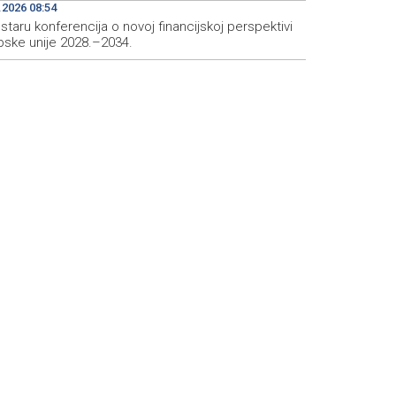
.2026 08:54
taru konferencija o novoj financijskoj perspektivi
pske unije 2028.–2034.