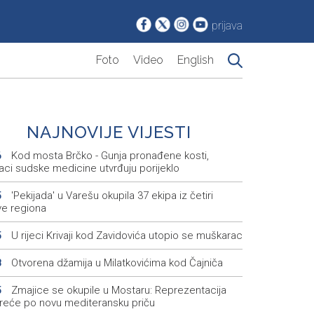
prijava
Foto
Video
English
NAJNOVIJE VIJESTI
Kod mosta Brčko - Gunja pronađene kosti,
6
aci sudske medicine utvrđuju porijeklo
'Pekijada' u Varešu okupila 37 ekipa iz četiri
5
ve regiona
U rijeci Krivaji kod Zavidovića utopio se muškarac
5
Otvorena džamija u Milatkovićima kod Čajniča
8
Zmajice se okupile u Mostaru: Reprezentacija
5
kreće po novu mediteransku priču