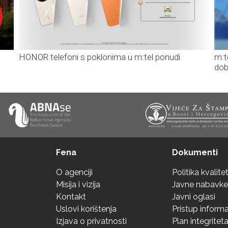
HONOR telefoni s poklonima u m:tel ponudi
m:t
dob
Fena
Dokumenti
O agenciji
Politika kvalite
Misija i vizija
Javne nabavke
Kontakt
Javni oglasi
Uslovi korištenja
Pristup inform
Izjava o privatnosti
Plan integritet