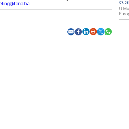
07.08
eting@fena.ba
.
U Mos
Euro