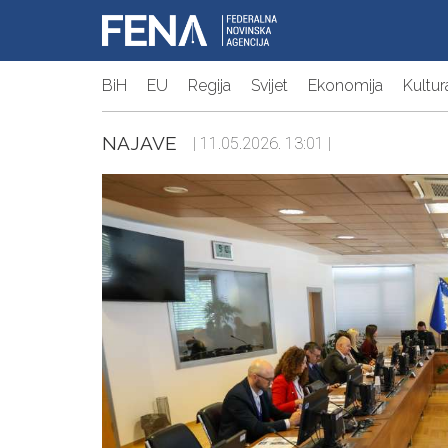
BiH
EU
Regija
Svijet
Ekonomija
Kultur
NAJAVE
| 11.05.2026. 13:01 |