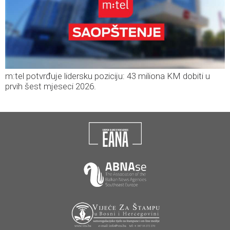
m:tel potvrđuje lidersku poziciju: 43 miliona KM dobiti u
prvih šest mjeseci 2026.