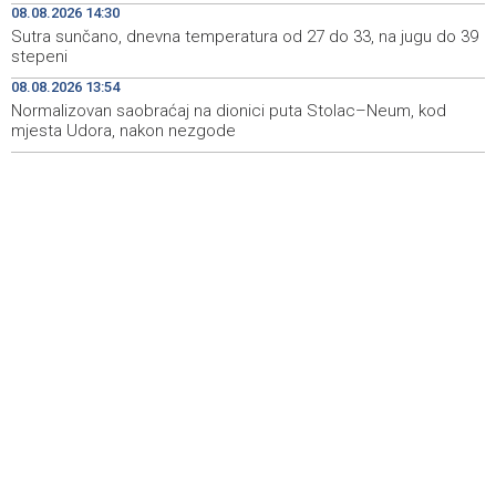
08.08.2026 14:30
Pezer već sutra nastupa u kvalifikacijama, vjeruje da će i
10:28
Sutra sunčano, dnevna temperatura od 27 do 33, na jugu do 39
navečer biti u finalu EP-a u Birminghamu
stepeni
08.08.2026 13:54
Ballian: Neopravdana sječa stabala a grad zbog manjka
10:16
drveća sve topliji
Normalizovan saobraćaj na dionici puta Stolac–Neum, kod
mjesta Udora, nakon nezgode