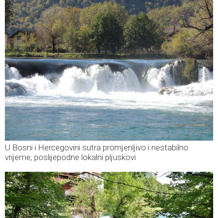
U Bosni i Hercegovini sutra promjenljivo i nestabilno
vrijeme, poslijepodne lokalni pljuskovi