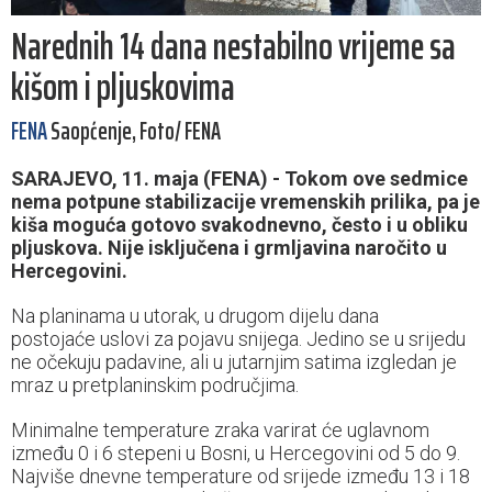
Narednih 14 dana nestabilno vrijeme sa
kišom i pljuskovima
FENA
Saopćenje, Foto/ FENA
SARAJEVO, 11. maja (FENA) - Tokom ove sedmice
nema potpune stabilizacije vremenskih prilika, pa je
kiša moguća gotovo svakodnevno, često i u obliku
pljuskova. Nije isključena i grmljavina naročito u
Hercegovini.
Na planinama u utorak, u drugom dijelu dana
postojaće uslovi za pojavu snijega. Jedino se u srijedu
ne očekuju padavine, ali u jutarnjim satima izgledan je
mraz u pretplaninskim područjima.
Minimalne temperature zraka varirat će uglavnom
između 0 i 6 stepeni u Bosni, u Hercegovini od 5 do 9.
Najviše dnevne temperature od srijede između 13 i 18