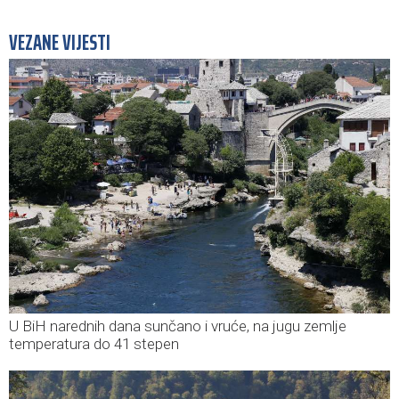
VEZANE VIJESTI
U BiH narednih dana sunčano i vruće, na jugu zemlje
temperatura do 41 stepen