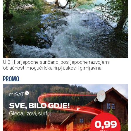
U BiH prijepodne sunčano, poslijepodne razvojem
oblačnosti mogući lokalni pljuskovi i grmljavina
PROMO