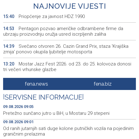
NAJNOVIJE VIJESTI
Priopćenje za javnost HDZ 1990
15:40
Pentagon pozvao američke odbrambene firme da
14:53
ubrzaju proizvodnju oružja usred iscrpljenih zaliha
Svečano otvoren 26. Cazin Grand Prix, staza 'Krajiška
14:39
zmija' ponovo okupila ljubitelje motosporta
Mostar Jazz Fest 2026. od 23. do 25. kolovoza donosi
13:20
tri večeri vrhunske glazbe
Izraelske snage izvode nova rušenja u južnom Libanu
12:21
fena.news
fena.biz
Mještani Kola prikupili 3.000 KM za 'Kuću nade' u
11:51
|
SERVISNE INFORMACIJE
|
Mostaru
09.08.2026 09:05
Sutra u Sarajevu akcija darivanja krvi - Daruj krv, budi
11:37
Pretežno sunčano jutro u BiH, u Mostaru 29 stepeni
opet njihov heroj
09.08.2026 09:01
Od ranih jutarnjih sati duge kolone putničkih vozila na pojedinim
BiH među zapaženijim učesnicima CIGRE u Parizu - AI i
11:17
graničnim prelazima
energetska tranzicija u fokusu