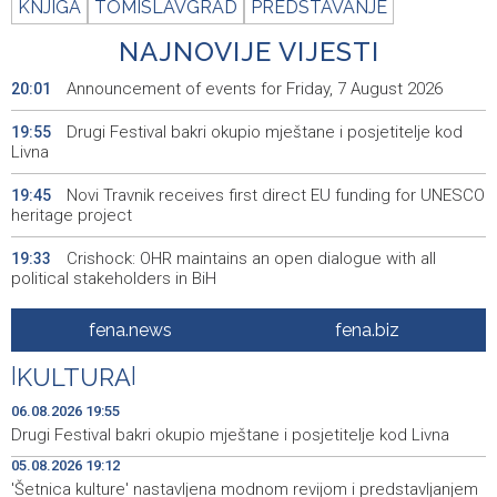
KNJIGA
TOMISLAVGRAD
PREDSTAVANJE
NAJNOVIJE VIJESTI
Announcement of events for Friday, 7 August 2026
20:01
Drugi Festival bakri okupio mještane i posjetitelje kod
19:55
Livna
Novi Travnik receives first direct EU funding for UNESCO
19:45
heritage project
Crishock: OHR maintains an open dialogue with all
19:33
political stakeholders in BiH
Velika nagrada Britanije ostaje u MotoGP kalendaru do
19:32
fena.news
fena.biz
2028. godine
|
KULTURA
|
Španska krajnja ljevica i desnica ujedinjene protiv
19:29
Maroka kao suorganizatora SP 2030.
06.08.2026 19:55
Drugi Festival bakri okupio mještane i posjetitelje kod Livna
Grad Novi Travnik prvi put izravno dobio sredstva
19:27
05.08.2026 19:12
Europske unije
'Šetnica kulture' nastavljena modnom revijom i predstavljanjem