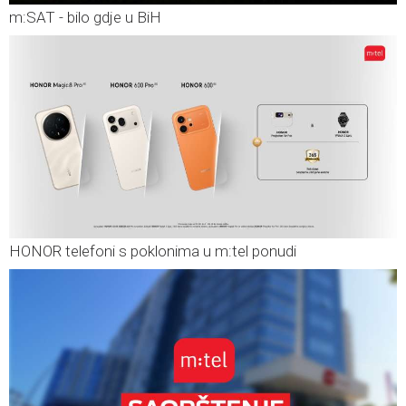
m:SAT - bilo gdje u BiH
HONOR telefoni s poklonima u m:tel ponudi