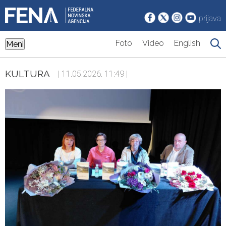
prijava
Foto
Video
English
Meni
KULTURA
| 11.05.2026. 11:49 |