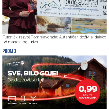
Turistički razvoj Tomislavgrada: Autentičan doživljaj daleko
od masovnog turizma
PROMO