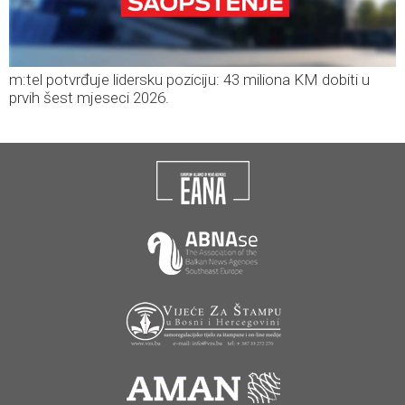
m:tel potvrđuje lidersku poziciju: 43 miliona KM dobiti u
prvih šest mjeseci 2026.