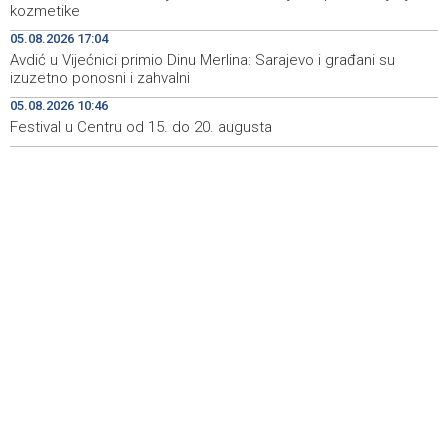
kozmetike
Soreca says SEPA application marks important
19:16
milestone on BiH's EU path
05.08.2026 17:04
Avdić u Vijećnici primio Dinu Merlina: Sarajevo i građani su
Minister Helez and NATO HQ Sarajevo commander visit
19:05
izuzetno ponosni i zahvalni
BiH defense industry companies
05.08.2026 10:46
Festival u Centru od 15. do 20. augusta
Učenici u Danskoj usmeno će braniti radove radi
19:01
sprečavanja zloupotrebe AI-ja