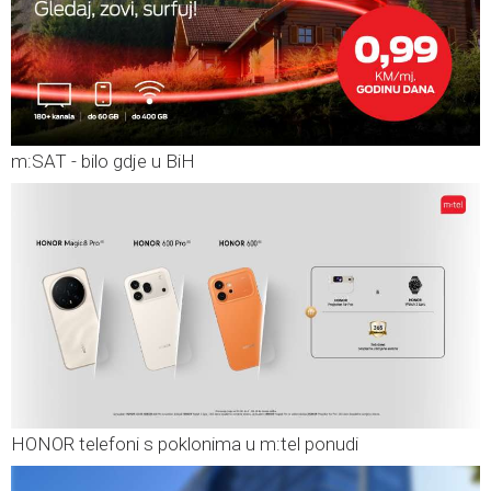
m:SAT - bilo gdje u BiH
HONOR telefoni s poklonima u m:tel ponudi