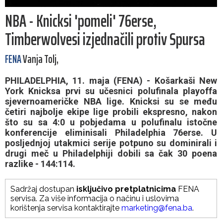
NBA - Knicksi 'pomeli' 76erse,
Timberwolvesi izjednačili protiv Spursa
FENA
Vanja Tolj,
PHILADELPHIA, 11. maja (FENA) - Košarkaši New
York Knicksa prvi su učesnici polufinala playoffa
sjevernoameričke NBA lige. Knicksi su se među
četiri najbolje ekipe lige probili ekspresno, nakon
što su sa 4:0 u pobjedama u polufinalu istočne
konferencije eliminisali Philadelphia 76erse. U
posljednjoj utakmici serije potpuno su dominirali i
drugi meč u Philadelphiji dobili sa čak 30 poena
razlike - 144:114.
Sadržaj dostupan
isključivo pretplatnicima
FENA
servisa. Za više informacija o načinu i uslovima
korištenja servisa kontaktirajte
marketing@fena.ba
.