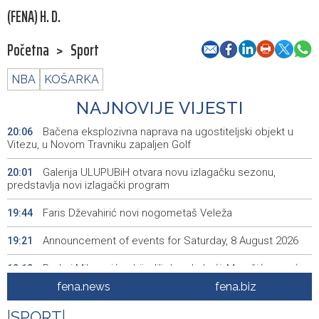
(FENA) H. D.
Početna
>
Sport
NBA
KOŠARKA
NAJNOVIJE VIJESTI
Bačena eksplozivna naprava na ugostiteljski objekt u
20:06
Vitezu, u Novom Travniku zapaljen Golf
Galerija ULUPUBiH otvara novu izlagačku sezonu,
20:01
predstavlja novi izlagački program
Faris Dževahirić novi nogometaš Veleža
19:44
Announcement of events for Saturday, 8 August 2026
19:21
Rudari Milanovića ubijedili da ode kući, Memčić se već
19:10
ponovo vratio u jamu 'Raspotočje'
fena.news
fena.biz
Sarajevo Film Festival presents Kinoscope and
19:03
|
SPORT
|