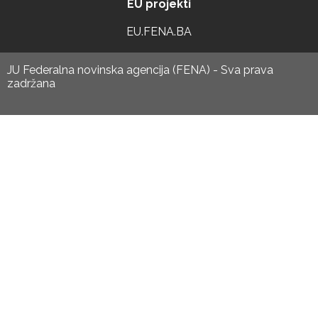
EU projekti
EU.FENA.BA
JU Federalna novinska agencija (FENA) - Sva prava
zadržana