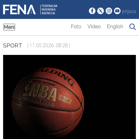
prijava
Foto
Video
English
Meni
SPORT
| 11.05.2026. 08:28 |