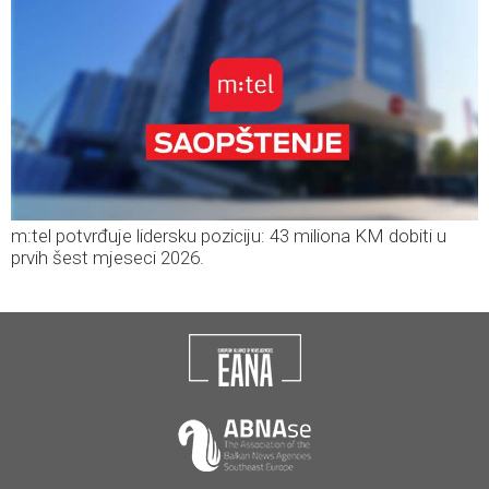
m:tel potvrđuje lidersku poziciju: 43 miliona KM dobiti u
prvih šest mjeseci 2026.