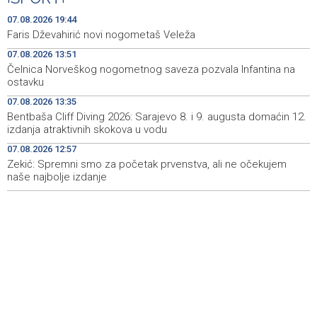
Kinoscope Surreal programs
07.08.2026 19:44
Najave događaja za 8. 8. 2026. godine (subota)
19:00
Faris Dževahirić novi nogometaš Veleža
07.08.2026 13:51
Fire breaks out across more than 40 hectares in Grude,
18:58
Čelnica Norveškog nogometnog saveza pozvala Infantina na
firefighters and Air Tractors on the ground
ostavku
Zelenski doputovao u Beograd, sutra sastanak s
18:55
07.08.2026 13:35
Vučićem
Bentbaša Cliff Diving 2026: Sarajevo 8. i 9. augusta domaćin 12.
izdanja atraktivnih skokova u vodu
Second Air Tractor joins firefighting efforts in Konjic,
18:32
07.08.2026 12:57
third expected on Saturday
Zekić: Spremni smo za početak prvenstva, ali ne očekujem
naše najbolje izdanje