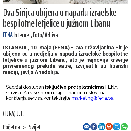
Dva Sirijca ubijena u napadu izraelske
bespilotne letjelice u južnom Libanu
FENA
Internet, Foto/ Arhiva
ISTANBUL, 10. maja (FENA) - Dva državljanina Sirije
ubijena su u nedjelju u napadu izraelske bespilotne
letjelice u južnom Libanu, što je najnovije kršenje
privremenog prekida vatre, izvijestili su libanski
mediji, javlja Anadolija.
Sadržaj dostupan
isključivo pretplatnicima
FENA
servisa. Za više informacija o načinu i uslovima
korištenja servisa kontaktirajte
marketing@fena.ba
.
(FENA) E. F.
Početna
>
Svijet