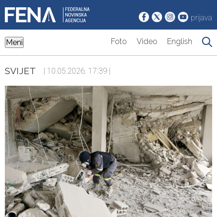
prijava
Foto
Video
English
Meni
SVIJET
| 10.05.2026. 17:39 |