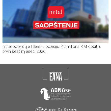
m:tel potvrđuje lidersku poziciju: 43 miliona KM dobiti u
prvih šest mjeseci 2026.