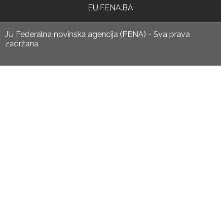
EU.FENA.BA
JU Federalna novinska agencija (FENA) - Sva prava
zadržana