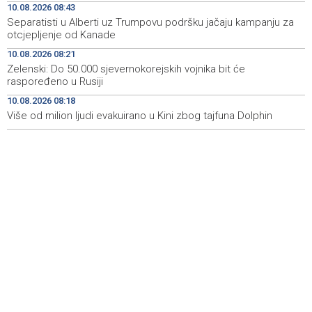
10.08.2026 08:43
Separatisti u Alberti uz Trumpovu podršku jačaju kampanju za
Mađarski javni servis mjesec bez vijesti, nova vlast
11:28
otcjepljenje od Kanade
najavljuje obnovu medijskog sistema
10.08.2026 08:21
Srbija: Blagi pad zaraze afričkom svinjskom kugom, u
11:16
Zelenski: Do 50.000 sjevernokorejskih vojnika bit će
Srijemu i dalje kritično
raspoređeno u Rusiji
10.08.2026 08:18
In-person ticket sales for the 32nd Sarajevo Film
11:13
Festival program began this morning
Više od milion ljudi evakuirano u Kini zbog tajfuna Dolphin