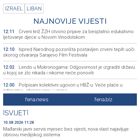
IZRAEL
LIBAN
NAJNOVIJE VIJESTI
Crveni križ ŽZH otvorio prijave za besplatno edukativno
12:11
ljetovanje djece u Novom Vinodolskom
Ispred Narodnog pozorišta postavljen crveni tepih uoči
12:10
skorog otvaranja Sarajevo Film Festivala
Lendo u Mokronogama: Odgovornost je izgraditi državu
12:02
u kojoj se zlo nikada i nikome neće ponoviti
Potpisani kolektivni ugovori u HBŽ-u: Veće plaće u
12:00
zdravstvu, obrazovanju i upravi
fena.news
fena.biz
Puhovski: European Confederation an unrealistic idea,
11:42
EU has no clear plan for Western Balkans
|
SVIJET
|
Buldić-Bešić: Svaka doza darovane krvi predstavlja novu
11:30
10.08.2026 11:28
priliku za nastavak liječenja i ozdravljenje
Mađarski javni servis mjesec bez vijesti, nova vlast najavljuje
obnovu medijskog sistema
Jedna osoba teško povrijeđena u pucnjavi u Brčkom
11:29