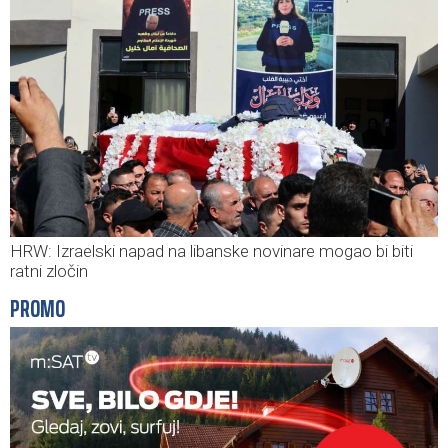
HRW: Izraelski napad na libanske novinare mogao bi biti
ratni zločin
PROMO