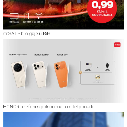
m:SAT - bilo gdje u BiH
HONOR telefoni s poklonima u m:tel ponudi