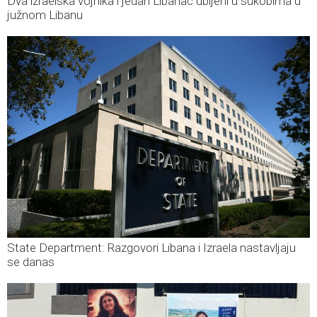
Dva izraelska vojnika i jedan Libanac ubijeni u sukobima u
južnom Libanu
State Department: Razgovori Libana i Izraela nastavljaju
se danas