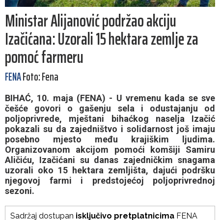
Ministar Alijanović podržao akciju
Izačićana: Uzorali 15 hektara zemlje za
pomoć farmeru
FENA
Foto: Fena
BIHAĆ, 10. maja (FENA) - U vremenu kada se sve
češće govori o gašenju sela i odustajanju od
poljoprivrede, mještani bihaćkog naselja Izačić
pokazali su da zajedništvo i solidarnost još imaju
posebno mjesto među krajiškim ljudima.
Organizovanom akcijom pomoći komšiji Samiru
Aličiću, Izačićani su danas zajedničkim snagama
uzorali oko 15 hektara zemljišta, dajući podršku
njegovoj farmi i predstojećoj poljoprivrednoj
sezoni.
Sadržaj dostupan
isključivo pretplatnicima
FENA