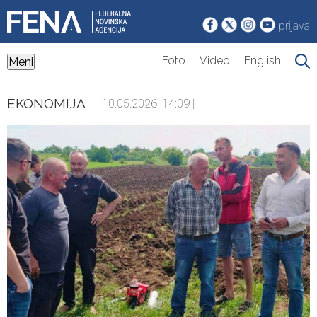
prijava
Foto
Video
English
Meni
EKONOMIJA
| 10.05.2026. 14:09 |