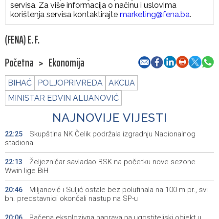
servisa. Za više informacija o načinu i uslovima
korištenja servisa kontaktirajte
marketing@fena.ba
.
(FENA) E. F.
Početna
>
Ekonomija
BIHAĆ
POLJOPRIVREDA
AKCIJA
MINISTAR EDVIN ALIJANOVIĆ
NAJNOVIJE VIJESTI
Skupština NK Čelik podržala izgradnju Nacionalnog
22:25
stadiona
Željezničar savladao BSK na početku nove sezone
22:13
Wwin lige BiH
Miljanović i Suljić ostale bez polufinala na 100 m pr., svi
20:46
bh. predstavnici okončali nastup na SP-u
Bačena eksplozivna naprava na ugostiteljski objekt u
20:06