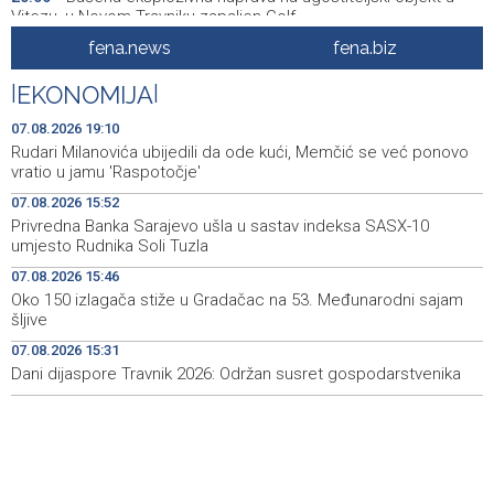
Vitezu, u Novom Travniku zapaljen Golf
fena.news
fena.biz
Galerija ULUPUBiH otvara novu izlagačku sezonu,
20:01
predstavlja novi izlagački program
|
EKONOMIJA
|
Faris Dževahirić novi nogometaš Veleža
19:44
07.08.2026 19:10
Rudari Milanovića ubijedili da ode kući, Memčić se već ponovo
Announcement of events for Saturday, 8 August 2026
19:21
vratio u jamu 'Raspotočje'
07.08.2026 15:52
Rudari Milanovića ubijedili da ode kući, Memčić se već
19:10
Privredna Banka Sarajevo ušla u sastav indeksa SASX-10
ponovo vratio u jamu 'Raspotočje'
umjesto Rudnika Soli Tuzla
Sarajevo Film Festival presents Kinoscope and
19:03
07.08.2026 15:46
Kinoscope Surreal programs
Oko 150 izlagača stiže u Gradačac na 53. Međunarodni sajam
šljive
Najave događaja za 8. 8. 2026. godine (subota)
19:00
07.08.2026 15:31
Dani dijaspore Travnik 2026: Održan susret gospodarstvenika