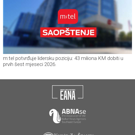
m:tel potvrđuje lidersku poziciju: 43 miliona KM dobiti u
prvih šest mjeseci 2026.