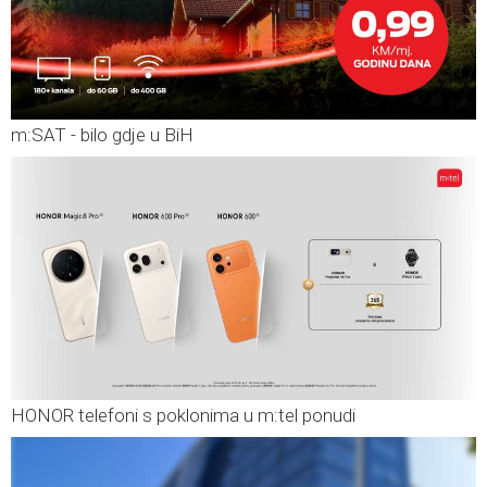
m:SAT - bilo gdje u BiH
HONOR telefoni s poklonima u m:tel ponudi