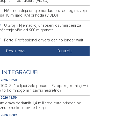
stupnu infrastrukturu (VIDEO)
FIA - Industrija ostaje nosilac privrednog razvoja
4
sa 18 milijardi KM prihoda (VIDEO)
U Srbiji i Njemačkoj uhapšeni osumnjičeni za
8
umčarenje više od 900 migranata
Forto: Professional drivers can no longer wait –
7
ave offered a workable solution to the EU
fena.news
fena.biz
Njemačka uhapsila Ukrajinca zbog sumnje za
7
unažu proizvođača oružja
Nastavljena saradnja Općine Novi Grad i Sarajevo
1
 INTEGRACIJE
|
Festivala, potpisan ugovor
.2026 08:58
ICO: Zašto ljudi žele posao u Evropskoj komisiji — i
 toliko mnogo njih završi nesretno?
.2026 11:59
smjerava dodatnih 1,4 milijarde eura prihoda od
znute ruske imovine Ukrajini
.2026 10:09