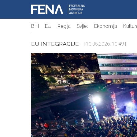
BiH
EU
Regija
Svijet
Ekonomija
Kultur
EU INTEGRACIJE
| 10.05.2026. 10:49 |