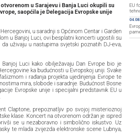
otvorenom u Sarajevu i Banja Luci okupili su
EU fo
tehn
rope, saopćila je Delegacija Evropske unije
04.08
Evrop
i Hercegovini, u saradnji s Općinom Centar i Garden
pame
m u Banjoj Luci, ovi besplatni koncerti ugostili su
ku da uživaju u nastupima svjetski poznatih DJ-eva,
u i Banjoj Luci kako obilježavaju Dan Evrope bio je
Hercegovine ka budućnosti u Evropskoj uniji. Svake
ašizmom i rađanja projekta ujedinjenja Evrope te
nostima mira, slobode i saradnje. Budućnost Bosne
acije Evropske unije i specijalni predstavnik EU u
.
nt Claptone, prepoznatljiv po svojoj misterioznoj
jetske klase. Koncert na otvorenom održan je ispred
rivši se u nezaboravno i simbolično iskustvo. Uz
njasky te mlada zvijezda elektronske scene Lubnya,