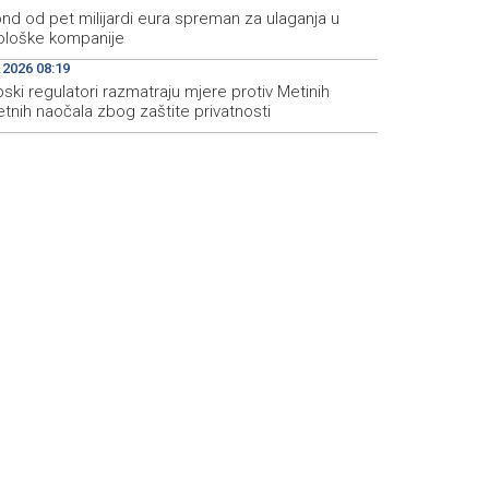
nd od pet milijardi eura spreman za ulaganja u
ološke kompanije
.2026 08:19
ski regulatori razmatraju mjere protiv Metinih
tnih naočala zbog zaštite privatnosti