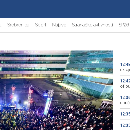
a
Srebrenica
Sport
Najave
Stranačke aktivnosti
SP26
12:4
ukra
12:4
of pu
12:3
upuć
12:3
12:3