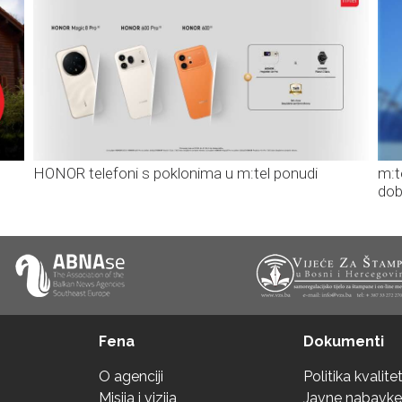
HONOR telefoni s poklonima u m:tel ponudi
m:t
dob
Fena
Dokumenti
O agenciji
Politika kvalite
Misija i vizija
Javne nabavke