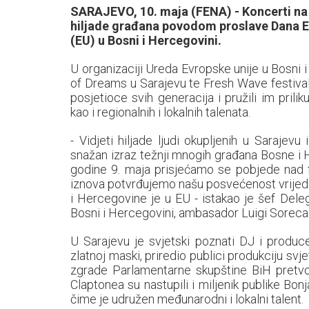
SARAJEVO, 10. maja (FENA) - Koncerti na 
hiljade građana povodom proslave Dana Ev
(EU) u Bosni i Hercegovini.
U organizaciji Ureda Evropske unije u Bosni 
of Dreams u Sarajevu te Fresh Wave festivalo
posjetioce svih generacija i pružili im prili
kao i regionalnih i lokalnih talenata.
- Vidjeti hiljade ljudi okupljenih u Sarajev
snažan izraz težnji mnogih građana Bosne i 
godine 9. maja prisjećamo se pobjede nad f
iznova potvrđujemo našu posvećenost vrijed
i Hercegovine je u EU - istakao je šef Deleg
Bosni i Hercegovini, ambasador Luigi Soreca
U Sarajevu je svjetski poznati DJ i produce
zlatnoj maski, priredio publici produkciju sv
zgrade Parlamentarne skupštine BiH pretvo
Claptonea su nastupili i miljenik publike Bo
čime je udružen međunarodni i lokalni talent.