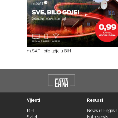
m:SAT - bilo gdje u BiH
Vijesti
Resursi
BiH
News in English
Svijet
Foto servis