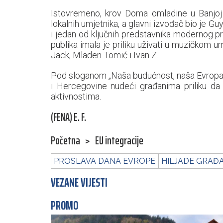
Istovremeno, krov Doma omladine u Banjoj 
lokalnih umjetnika, a glavni izvođač bio je G
i jedan od ključnih predstavnika modernog p
publika imala je priliku uživati u muzičkom 
Jack, Mladen Tomić i Ivan Z.
Pod sloganom „Naša budućnost, naša Evropa“
i Hercegovine nudeći građanima priliku da
aktivnostima.
(FENA) E. F.
Početna
>
EU integracije
PROSLAVA DANA EVROPE
HILJADE GRAĐ
VEZANE VIJESTI
PROMO