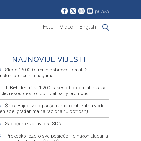
prijava
Foto
Video
English
NAJNOVIJE VIJESTI
Skoro 16.000 stranih dobrovoljaca služi u
8
jinskim oružanim snagama
TI BiH identifies 1,200 cases of potential misuse
2
blic resources for political party promotion
Široki Brijeg: Zbog suše i smanjenih zaliha vode
6
en apel građanima na racionalnu potrošnju
Saopćenje za javnost SDA
5
Prokoško jezero sve posjećenije nakon ulaganja
5