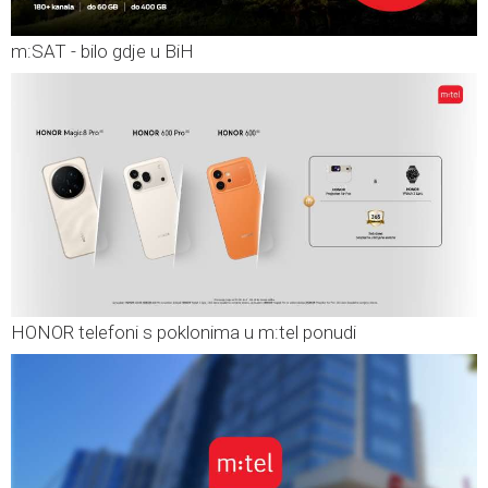
m:SAT - bilo gdje u BiH
HONOR telefoni s poklonima u m:tel ponudi