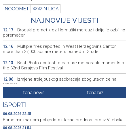
NOGOMET
WWIN LIGA
NAJNOVIJE VIJESTI
Brodski promet kroz Hormuški moreuz i dalje je ozbiljno
12:17
poremećen
Multiple fires reported in West Herzegovina Canton,
12:16
more than 27,000 square meters burned in Grude
Best Photo contest to capture memorable moments of
12:13
the 32nd Sarajevo Film Festival
Izmjene trolejbuskog saobraćaja zbog utakmice na
12:06
Grbavici
fena.news
fena.biz
Konferencija o zastupljenosti naroda u institucijama BiH
12:04
- Potrebni stručni, a ne politički odgovori (VIDEO)
|
SPORT
|
Sarajevo marks 20 years of International Summer
11:59
06.08.2026 22:45
School with focus on global justice challenges
Borac minimalnom pobjedom stekao prednost protiv Vitebska
06.08.2026 21:54
Kallas: EU uvela nove sankcije za pet osoba povezanih s
11:53