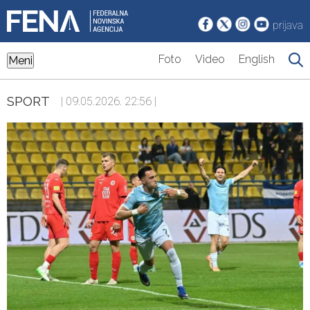
prijava
Foto
Video
English
Meni
SPORT
| 09.05.2026. 22:56 |