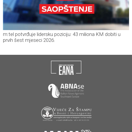
m:tel potvrđuje lidersku poziciju: 43 miliona KM dobiti u
prvih šest mjeseci 2026.