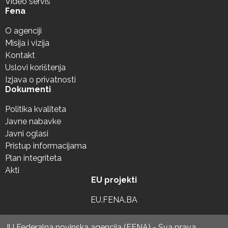
Video servis
Fena
O agenciji
Misija i vizija
Kontakt
Uslovi korištenja
Izjava o privatnosti
Dokumenti
Politika kvaliteta
Javne nabavke
Javni oglasi
Pristup informacijama
Plan integriteta
Akti
EU projekti
EU.FENA.BA
JU Federalna novinska agencija (FENA) - Sva prava