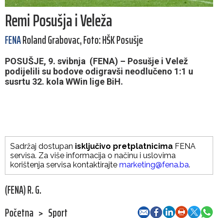
Remi Posušja i Veleža
FENA
Roland Grabovac, Foto: HŠK Posušje
POSUŠJE, 9. svibnja (FENA) – Posušje i Velež
podijelili su bodove odigravši neodlučeno 1:1 u
susrtu 32. kola WWin lige BiH.
Sadržaj dostupan
isključivo pretplatnicima
FENA
servisa. Za više informacija o načinu i uslovima
korištenja servisa kontaktirajte
marketing@fena.ba
.
(FENA) R. G.
Početna
>
Sport