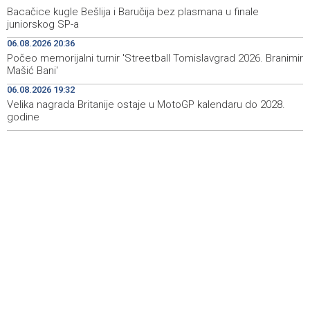
ruskim vojno-industrijskim kompleksom
Bacačice kugle Bešlija i Baručija bez plasmana u finale
juniorskog SP-a
Niz požara u ŽZH, na području Gruda vatra prijetila
11:44
06.08.2026 20:36
stambenim objektima
Počeo memorijalni turnir 'Streetball Tomislavgrad 2026. Branimir
Mašić Bani'
Lik fra Didaka Buntića među motivima otvorenja
11:39
Vinkovačkih jeseni
06.08.2026 19:32
Velika nagrada Britanije ostaje u MotoGP kalendaru do 2028.
godine
Izvoz piva iz EU pao za 11 posto u 2025. godini
11:37