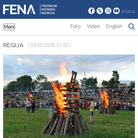
prijava
Foto
Video
English
Meni
REGIJA
| 09.05.2026. 21:00 |