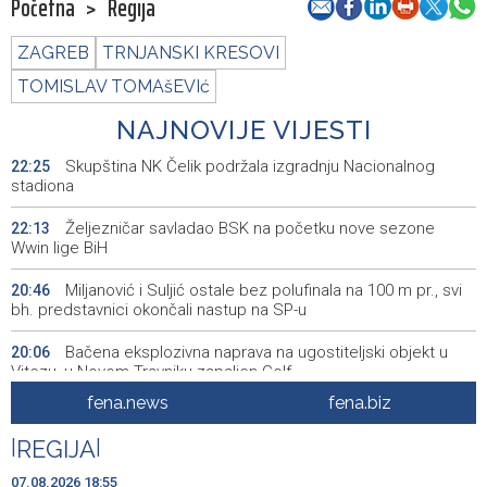
Početna
>
Regija
ZAGREB
TRNJANSKI KRESOVI
TOMISLAV TOMAšEVIć
NAJNOVIJE VIJESTI
Skupština NK Čelik podržala izgradnju Nacionalnog
22:25
stadiona
Željezničar savladao BSK na početku nove sezone
22:13
Wwin lige BiH
Miljanović i Suljić ostale bez polufinala na 100 m pr., svi
20:46
bh. predstavnici okončali nastup na SP-u
Bačena eksplozivna naprava na ugostiteljski objekt u
20:06
Vitezu, u Novom Travniku zapaljen Golf
fena.news
fena.biz
Galerija ULUPUBiH otvara novu izlagačku sezonu,
20:01
predstavlja novi izlagački program
|
REGIJA
|
Faris Dževahirić novi nogometaš Veleža
19:44
07.08.2026 18:55