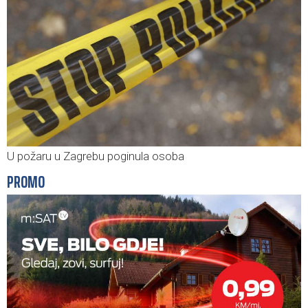
U požaru u Zagrebu poginula osoba
PROMO