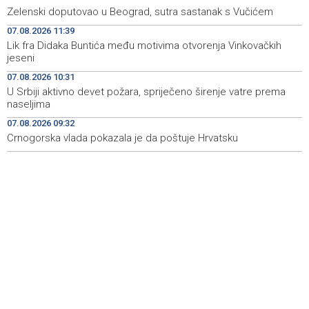
Zelenski doputovao u Beograd, sutra sastanak s Vučićem
Announcement of events for Saturday, 8 August 2026
19:21
07.08.2026 11:39
Lik fra Didaka Buntića među motivima otvorenja Vinkovačkih
Rudari Milanovića ubijedili da ode kući, Memčić se već
19:10
jeseni
ponovo vratio u jamu 'Raspotočje'
07.08.2026 10:31
Sarajevo Film Festival presents Kinoscope and
19:03
U Srbiji aktivno devet požara, spriječeno širenje vatre prema
Kinoscope Surreal programs
naseljima
07.08.2026 09:32
Najave događaja za 8. 8. 2026. godine (subota)
19:00
Crnogorska vlada pokazala je da poštuje Hrvatsku