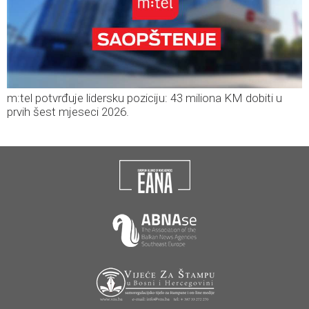
m:tel potvrđuje lidersku poziciju: 43 miliona KM dobiti u
prvih šest mjeseci 2026.