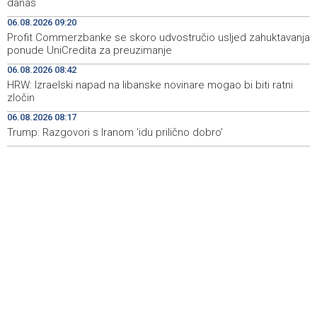
danas
terenu kod Konjica
06.08.2026 09:20
Profit Commerzbanke se skoro udvostručio usljed zahuktavanja
Danas u BiH sunčano i vruće, temperature od 34 do 41
08:59
ponude UniCredita za preuzimanje
stepen
06.08.2026 08:42
POLITICO: Zašto ljudi žele posao u Evropskoj komisiji — i
08:58
HRW: Izraelski napad na libanske novinare mogao bi biti ratni
zašto toliko mnogo njih završi nesretno?
zločin
06.08.2026 08:17
Zenica miners spend second night underground in
08:55
protest over unpaid wages
Trump: Razgovori s Iranom 'idu prilično dobro'