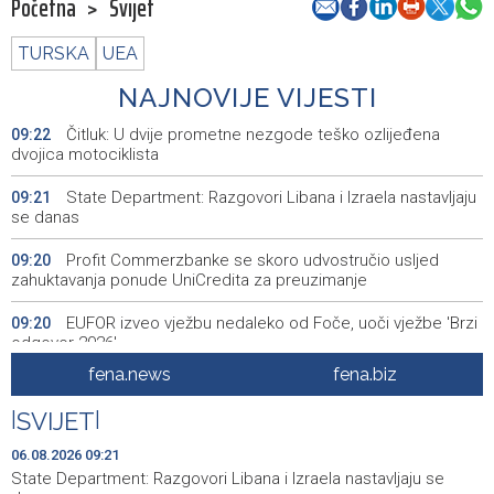
Početna
>
Svijet
TURSKA
UEA
NAJNOVIJE VIJESTI
Čitluk: U dvije prometne nezgode teško ozlijeđena
09:22
dvojica motociklista
State Department: Razgovori Libana i Izraela nastavljaju
09:21
se danas
Profit Commerzbanke se skoro udvostručio usljed
09:20
zahuktavanja ponude UniCredita za preuzimanje
EUFOR izveo vježbu nedaleko od Foče, uoči vježbe 'Brzi
09:20
odgovor 2026'
fena.news
fena.biz
Kantonalni ured Zenica jedini prikupio više poreza nego
09:10
prošle godine
|
SVIJET
|
Travnik: Noć robotike privukla veliki broj građana (VIDEO)
09:09
06.08.2026 09:21
State Department: Razgovori Libana i Izraela nastavljaju se
Više požara zabilježeno u HNŽ-u, vatrogasci i dalje na
09:06