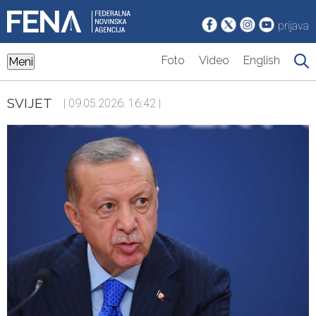
prijava
Foto
Video
English
Meni
SVIJET
| 09.05.2026. 16:42 |