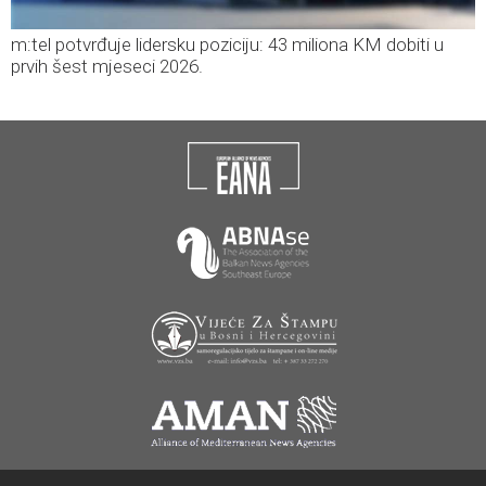
m:tel potvrđuje lidersku poziciju: 43 miliona KM dobiti u
prvih šest mjeseci 2026.